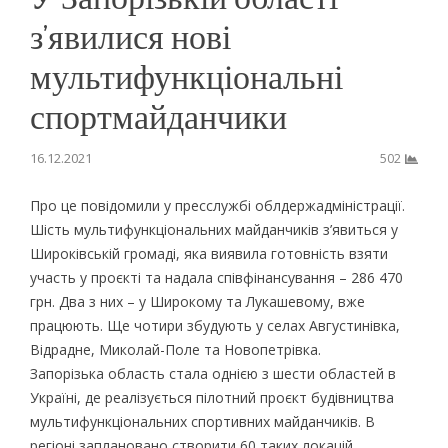
з’явилися нові
мультифункціональні
спортмайданчики
16.12.2021
502
Про це повідомили у пресслужбі облдержадміністрації.
Шість мультифункціональних майданчиків з’явиться у
Широківській громаді, яка виявила готовність взяти
участь у проєкті та надала співфінансування – 286 470
грн. Два з них – у Широкому та Лукашевому, вже
працюють. Ще чотири збудують у селах Августинівка,
Відрадне, Миколай-Поле та Новопетрівка.
Запорізька область стала однією з шести областей в
Україні, де реалізується пілотний проєкт будівництва
мультифункціональних спортивних майданчиків. В
регіоні заплановано створити 60 таких локацій,