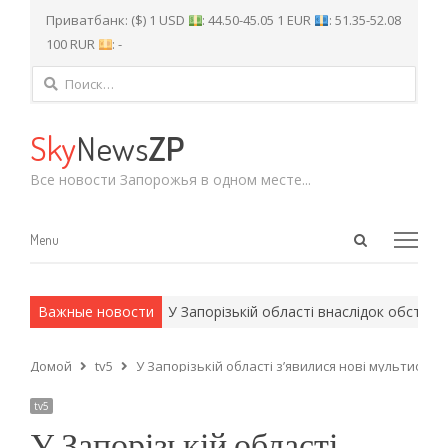
Приватбанк: ($) 1 USD
: 44.50-45.05 1 EUR
: 51.35-52.08
100 RUR
: -
Найти:
Sky
News
ZP
Все новости Запорожья в одном месте...
Open
Menu
Menu
search
panel
и армейские методы.
Важные новости
У Запорізькій області внаслідок обстрілів 
Домой
tv5
У Запорізькій області з’явилися нові мультифу
tv5
У Запорізькій області