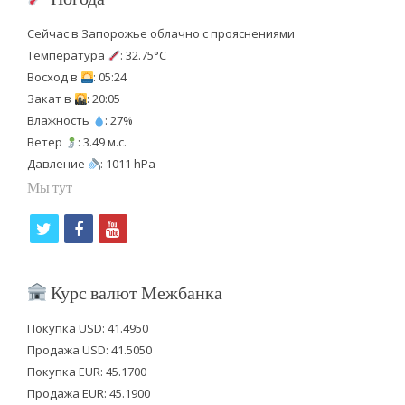
Сейчас в Запорожье облачно с прояснениями
Температура
: 32.75°C
Восход в
: 05:24
Закат в
: 20:05
Влажность
: 27%
Ветер
: 3.49 м.с.
Давление
: 1011 hPa
Мы тут
t
f
y
w
a
o
i
c
u
Курс валют Межбанка
t
e
t
Покупка USD: 41.4950
t
b
u
Продажа USD: 41.5050
e
o
b
Покупка EUR: 45.1700
Продажа EUR: 45.1900
r
o
e