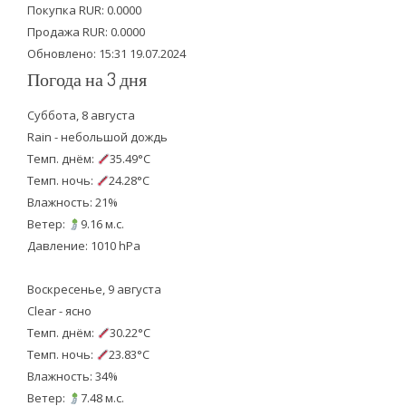
Покупка RUR: 0.0000
k
Продажа RUR: 0.0000
Обновлено: 15:31 19.07.2024
Погода на 3 дня
Суббота, 8 августа
Rain - небольшой дождь
Темп. днём:
35.49°C
Темп. ночь:
24.28°C
Влажность: 21%
Ветер:
9.16 м.с.
Давление: 1010 hPa
Воскресенье, 9 августа
Clear - ясно
Темп. днём:
30.22°C
Темп. ночь:
23.83°C
Влажность: 34%
Ветер:
7.48 м.с.