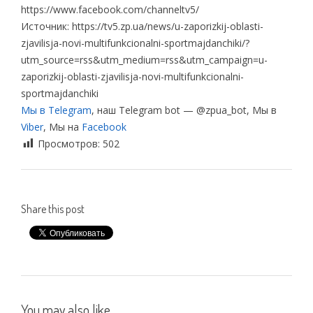
https://www.facebook.com/channeltv5/
Источник: https://tv5.zp.ua/news/u-zaporizkij-oblasti-
zjavilisja-novi-multifunkcionalni-sportmajdanchiki/?
utm_source=rss&utm_medium=rss&utm_campaign=u-
zaporizkij-oblasti-zjavilisja-novi-multifunkcionalni-
sportmajdanchiki
Мы в Telegram
, наш Telegram bot — @zpua_bot, Мы в
Viber
, Мы на
Facebook
Просмотров:
502
Share this post
You may also like...