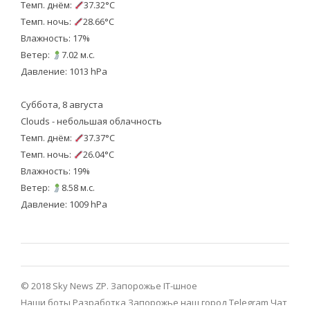
Темп. днём:
37.32°C
Темп. ночь:
28.66°C
Влажность: 17%
Ветер:
7.02 м.с.
Давление: 1013 hPa
Суббота, 8 августа
Clouds - небольшая облачность
Темп. днём:
37.37°C
Темп. ночь:
26.04°C
Влажность: 19%
Ветер:
8.58 м.с.
Давление: 1009 hPa
© 2018 Sky News ZP.
Запорожье IT-шное
Наши боты
Разработка
Запорожье наш город Telegram
Чат