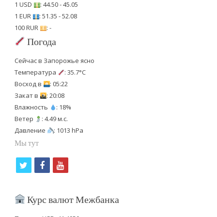
1 USD
: 44.50 - 45.05
1 EUR
: 51.35 - 52.08
100 RUR
: -
Погода
Сейчас в Запорожье ясно
Температура
: 35.7°C
Восход в
: 05:22
Закат в
: 20:08
Влажность
: 18%
Ветер
: 4.49 м.с.
Давление
: 1013 hPa
Мы тут
t
f
y
w
a
o
i
c
u
Курс валют Межбанка
t
e
t