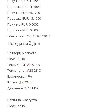
Покупка USD: 41.4950
t
b
u
Продажа USD: 41.5050
e
o
b
Покупка EUR: 45.1700
Продажа EUR: 45.1900
r
o
e
Покупка RUR: 0.0000
k
Продажа RUR: 0.0000
Обновлено: 15:31 19.07.2024
Погода на 3 дня
Четверг, 6 августа
Clear - ясно
Темп. днём:
36.34°C
Темп. ночь:
28.92°C
Влажность: 17%
Ветер:
4.97 м.с.
Давление: 1016 hPa
Пятница, 7 августа
Clear - ясно