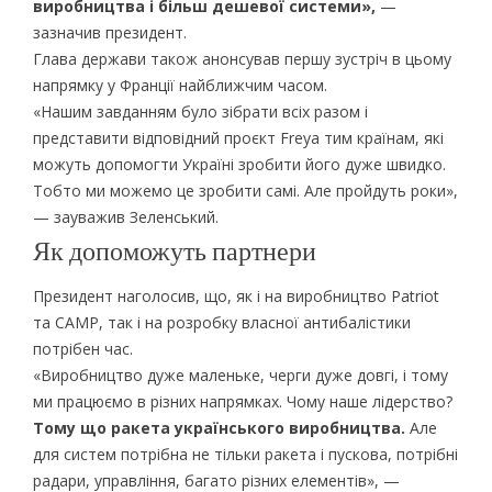
виробництва і більш дешевої системи»,
—
зазначив президент.
Глава держави також анонсував першу зустріч в цьому
напрямку у Франції найближчим часом.
«Нашим завданням було зібрати всіх разом і
представити відповідний проєкт Freya тим країнам, які
можуть допомогти Україні зробити його дуже швидко.
Тобто ми можемо це зробити самі. Але пройдуть роки»,
— зауважив Зеленський.
Як допоможуть партнери
Президент наголосив, що, як і на виробництво Patriot
та CAMP, так і на розробку власної антибалістики
потрібен час.
«Виробництво дуже маленьке, черги дуже довгі, і тому
ми працюємо в різних напрямках. Чому наше лідерство?
Тому що ракета українського виробництва.
Але
для систем потрібна не тільки ракета і пускова, потрібні
радари, управління, багато різних елементів», —