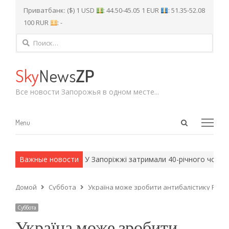
Приватбанк: ($) 1 USD
: 44.50-45.05 1 EUR
: 51.35-52.08
100 RUR
: -
Найти:
Sky
News
ZP
Все новости Запорожья в одном месте...
Open
Menu
Menu
search
panel
и армейские методы.
Важные новости
У Запоріжжі затримали 40-річного чоловіка
Домой
Суббота
Україна може зробити антибалістику Freya
Суббота
Україна може зробити