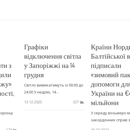
Графіки
Країни Норд
відключення світла
Балтійської 
ти з
у Запоріжжі на 14
підписали
дили
грудня
«зимовий пак
ажу»
допомоги дл
Світло вимикатимуть із 00:00 до
ості,
України на €
24:00 У неділю, 14…
мільйони
13.12.2025
327
хоронці
У середу восьмеро мі
закордонних справ 
16.10.2024
176