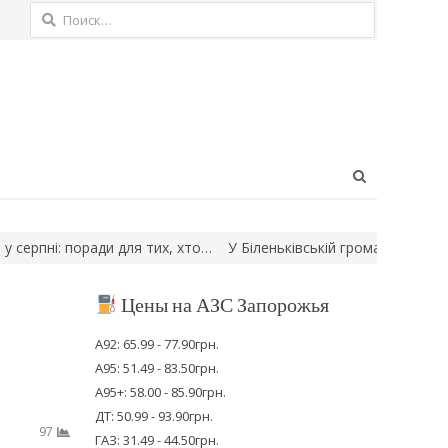
Найти:
Open
search
panel
поради для тих, хто…
У Біленьківській громаді після атак рф в
Цены на АЗС Запорожья
А92: 65.99 - 77.90грн.
А95: 51.49 - 83.50грн.
А95+: 58.00 - 85.90грн.
ДТ: 50.99 - 93.90грн.
97
ГАЗ: 31.49 - 44.50грн.