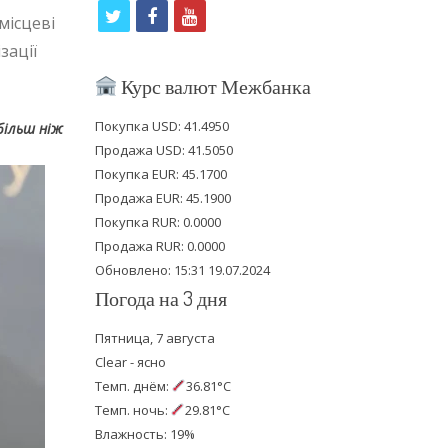
t
f
y
місцеві
w
a
o
зації
i
c
u
Курс валют Межбанка
t
e
t
Покупка USD: 41.4950
більш ніж
t
b
u
Продажа USD: 41.5050
e
o
b
Покупка EUR: 45.1700
Продажа EUR: 45.1900
r
o
e
Покупка RUR: 0.0000
k
Продажа RUR: 0.0000
Обновлено: 15:31 19.07.2024
Погода на 3 дня
Пятница, 7 августа
Clear - ясно
Темп. днём:
36.81°C
Темп. ночь:
29.81°C
Влажность: 19%