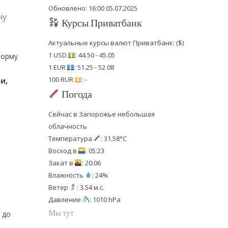
Обновлено: 16:00 05.07.2025
ну
Курсы Приватбанк
Актуальные курсы валют Приватбанк: ($)
1 USD
: 44.50 - 45.05
форму
1 EUR
: 51.25 - 52.08
100 RUR
: -
и,
Погода
Сейчас в Запорожье небольшая
облачность
Температура
: 31.58°C
Восход в
: 05:23
Закат в
: 20:06
Влажность
: 24%
Ветер
: 3.54 м.с.
Давление
: 1010 hPa
Мы тут
 до