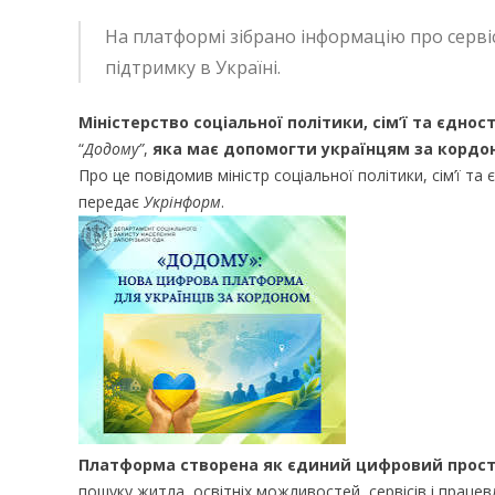
На платформі зібрано інформацію про серві
підтримку в Україні.
Міністерство соціальної політики, сім’ї та єднос
“
Додому”
,
яка має допомогти українцям за кордоно
Про це повідомив міністр соціальної політики, сім’ї та
передає
Укрінформ
.
Платформа створена як єдиний цифровий прост
пошуку житла, освітніх можливостей, сервісів і працев