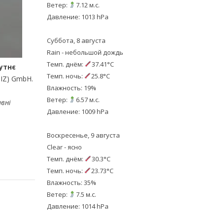
Ветер:
7.12 м.с.
Давление: 1013 hPa
Суббота, 8 августа
Rain - небольшой дождь
Темп. днём:
37.41°C
утнє
Темп. ночь:
25.8°C
IZ) GmbH.
Влажность: 19%
Ветер:
6.57 м.с.
авні
Давление: 1009 hPa
Воскресенье, 9 августа
Clear - ясно
Темп. днём:
30.3°C
Темп. ночь:
23.73°C
Влажность: 35%
Ветер:
7.5 м.с.
Давление: 1014 hPa