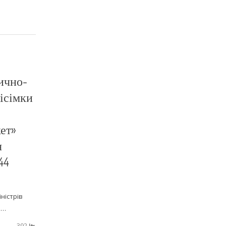
ично-
вісімки
ет»
я
44
ністрів
з…
392