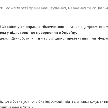
си, можливості працевлаштування, навчання та соціаль
ті України у співпраці з Німеччиною
запустило цифрову плат
м у підготовці до повернення в Україну.
 єдності Денис Улютін
під час офіційної презентації платформ
ір,
де зібрана уся потрібна інформація: від підготовки документів
лаштування в Україні.