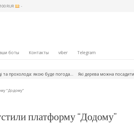
8 100 RUR
: -
аши боты
Контакты
viber
Telegram
олода: якою буде погода…
Які дерева можна посадити у серпні: 
рму “Додому”
устили платформу “Додому”