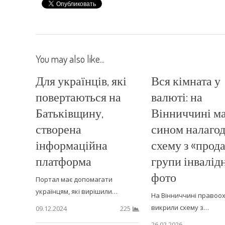
You may also like...
Для українців, які
Вся кімната у
повертаються на
валюті: на
Батьківщину,
Вінниччині ма
створена
сином налаго
інформаційна
схему з «прод
платформа
групи інвалідн
фото
Портал має допомагати
українцям, які вирішили…
На Вінниччині правоо
викрили схему з…
09.12.2024
225
26.02.2026