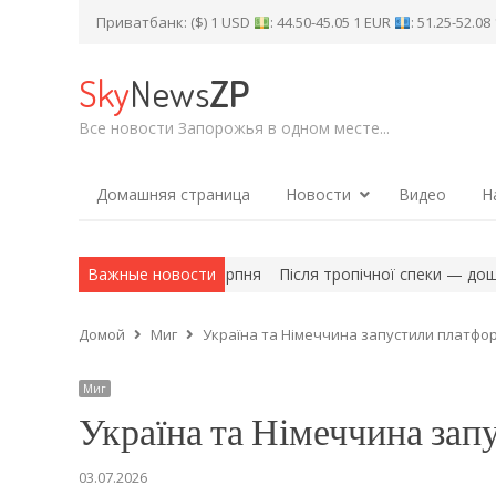
Приватбанк: ($) 1 USD
: 44.50-45.05 1 EUR
: 51.25-52.0
Sky
News
ZP
Все новости Запорожья в одном месте...
Домашняя страница
Новости
Видео
Н
вітла у суботу, 8 серпня
Важные новости
Після тропічної спеки — дощі та прох
Домой
Миг
Україна та Німеччина запустили платфо
Миг
Україна та Німеччина зап
03.07.2026