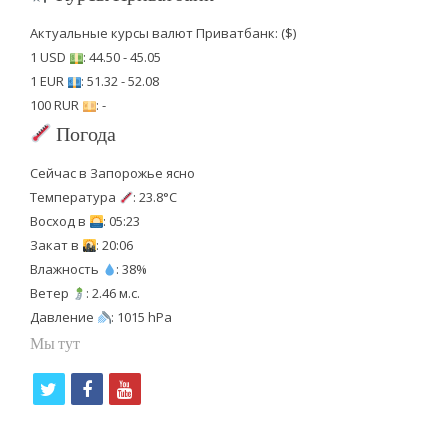
Актуальные курсы валют Приватбанк: ($)
1 USD
: 44.50 - 45.05
1 EUR
: 51.32 - 52.08
100 RUR
: -
Погода
Сейчас в Запорожье ясно
Температура
: 23.8°C
Восход в
: 05:23
Закат в
: 20:06
Влажность
: 38%
Ветер
: 2.46 м.с.
Давление
: 1015 hPa
Мы тут
t
f
y
w
a
o