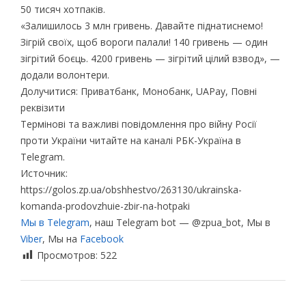
50 тисяч хотпаків.
«Залишилось 3 млн гривень. Давайте піднатиснемо!
Зігрій своїх, щоб вороги палали! 140 гривень — один
зігрітий боєць. 4200 гривень — зігрітий цілий взвод», —
додали волонтери.
Долучитися: Приватбанк, Монобанк, UAPay, Повні
реквізити
Термінові та важливі повідомлення про війну Росії
проти України читайте на каналі РБК-Україна в
Telegram.
Источник:
https://golos.zp.ua/obshhestvo/263130/ukrainska-
komanda-prodovzhuie-zbir-na-hotpaki
Мы в Telegram
, наш Telegram bot — @zpua_bot, Мы в
Viber
, Мы на
Facebook
Просмотров:
522