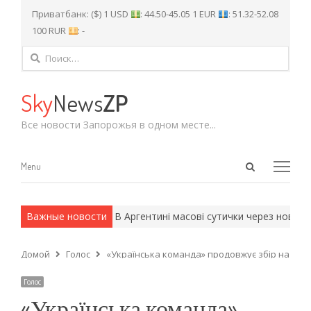
Приватбанк: ($) 1 USD
: 44.50-45.05 1 EUR
: 51.32-52.08
100 RUR
: -
Найти:
Sky
News
ZP
Все новости Запорожья в одном месте...
Open
Menu
Menu
search
panel
и армейские методы.
Важные новости
В Аргентині масові сутички через новий з
Домой
Голос
«Українська команда» продовжує збір на хот
Голос
«Українська команда»