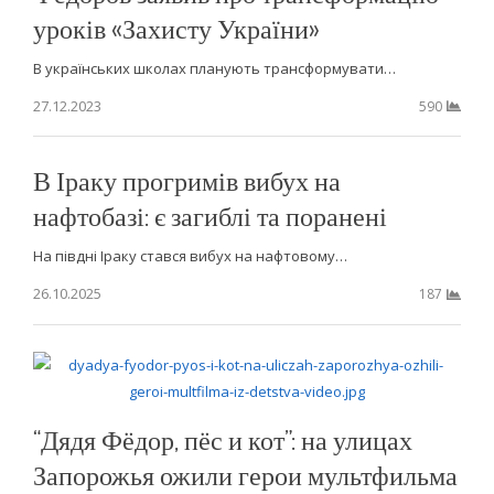
уроків «Захисту України»
В українських школах планують трансформувати…
27.12.2023
590
В Іраку прогримів вибух на
нафтобазі: є загиблі та поранені
На півдні Іраку стався вибух на нафтовому…
26.10.2025
187
“Дядя Фёдор, пёс и кот”: на улицах
Запорожья ожили герои мультфильма