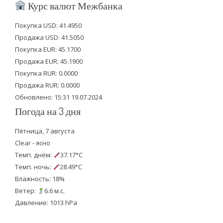
i
c
u
Курс валют Межбанка
t
e
t
Покупка USD: 41.4950
t
b
u
Продажа USD: 41.5050
e
o
b
Покупка EUR: 45.1700
Продажа EUR: 45.1900
r
o
e
Покупка RUR: 0.0000
k
Продажа RUR: 0.0000
Обновлено: 15:31 19.07.2024
Погода на 3 дня
Пятница, 7 августа
Clear - ясно
Темп. днём:
37.17°C
Темп. ночь:
28.49°C
Влажность: 18%
Ветер:
6.6 м.с.
Давление: 1013 hPa