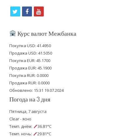
t
f
y
w
a
o
i
c
u
Курс валют Межбанка
t
e
t
Покупка USD: 41.4950
t
b
u
Продажа USD: 41.5050
e
o
b
Покупка EUR: 45.1700
Продажа EUR: 45.1900
r
o
e
Покупка RUR: 0.0000
k
Продажа RUR: 0.0000
Обновлено: 15:31 19.07.2024
Погода на 3 дня
Пятница, 7 августа
Clear - ясно
Темп. днём:
36.81°C
Темп. ночь:
29.81°C