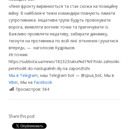
«Лінія фронту вирівнюється та стає схожа на позиційну
війну. В найближчі тижні командири планують ламати
супротивника. Ініціативні групи будуть провокувати
ворога, виявляти вогневі точки та пригнічувати їх.
Важливо проявляти ініціативу, забирати динаміку,
тиснути на противника по всій лінії зіткнення і рухатися
вперед», — наголосив Кудряшов.
Источник:
https://subbota.ua/news/182323/ukra%d1%97nski-zahisniki-
perehodit-do-nastupalnih-dij-na-zaporizhzhi
Мы в Telegram
, наш Telegram bot — @zpua_bot, Мы в
Viber
, Мы на
Facebook
Просмотров:
564
Share this post