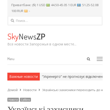
Приватбанк: ($) 1 USD
: 44.50-45.05 1 EUR
: 51.25-52.08
100 RUR
: -
Найти:
Sky
News
ZP
Все новости Запорожья в одном месте...
Open
Menu
Menu
search
panel
и армейские методы.
Важные новости
“Укренерго” не прогнозує відключень світл
Домой
Новости
Українські захисники переходить до насту
Новости
Суббота
Українські захисники