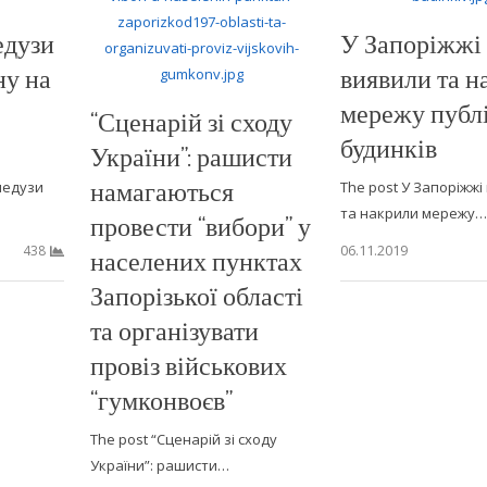
едузи
У Запоріжжі
ну на
виявили та н
мережу публ
“Сценарій зі сходу
будинків
України”: рашисти
намагаються
медузи
The post У Запоріжжі
та накрили мережу…
провести “вибори” у
06.11.2019
438
населених пунктах
Запорізької області
та організувати
провіз військових
“гумконвоєв”
The post “Сценарій зі сходу
України”: рашисти…