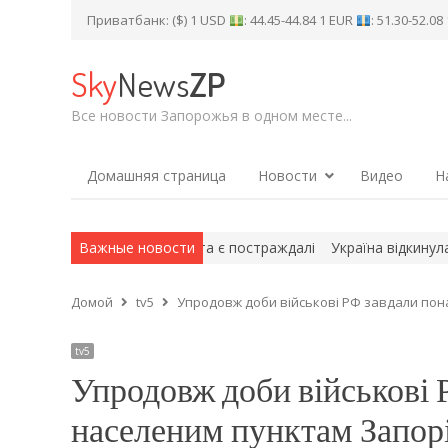
Приватбанк: ($) 1 USD
: 44.45-44.84 1 EUR
: 51.30-52.0
Sky
News
ZP
Все новости Запорожья в одном месте...
Домашняя страница
Новости
Видео
Н
коджено ТЦ, будинки та є постраждалі
Важные новости
Україна відкинула РФ у
Домой
tv5
Упродовж доби військові РФ завдали пона
tv5
Упродовж доби військові Р
населеним пунктам Запорі