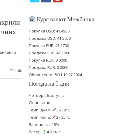
w
a
o
i
c
u
Курс валют Межбанка
акрили
t
e
t
ічних
Покупка USD: 41.4950
t
b
u
Продажа USD: 41.5050
e
o
b
Покупка EUR: 45.1700
 виявили
Продажа EUR: 45.1900
r
o
e
Покупка RUR: 0.0000
k
Продажа RUR: 0.0000
592
Обновлено: 15:31 19.07.2024
Погода на 3 дня
Четверг, 6 августа
Clear - ясно
Темп. днём:
36.18°C
Темп. ночь:
27.35°C
Влажность: 18%
Ветер:
4.01 м.с.