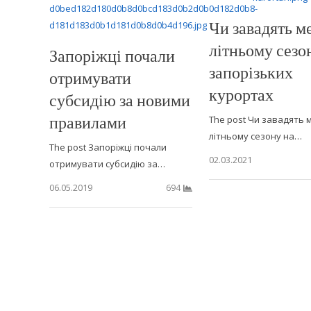
Чи завадять м
літньому сезо
Запоріжці почали
запорізьких
отримувати
курортах
субсидію за новими
правилами
The post Чи завадять 
літньому сезону на…
The post Запоріжці почали
02.03.2021
отримувати субсидію за…
06.05.2019
694