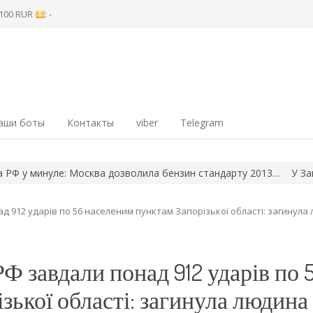
8 100 RUR
: -
аши боты
Контакты
viber
Telegram
 минуле: Москва дозволила бензин стандарту 2013…
У Запорізь
д 912 ударів по 56 населеним пунктам Запорізької області: загинула
Ф завдали понад 912 ударів по 
зької області: загинула людина