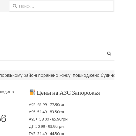
Найти:
Open
search
panel
кому районі поранено жінку, пошкоджено будинок
Росія атакув
Цены на АЗС Запорожья
 людина
А92: 65.99 - 77.90грн.
А95: 51.49 - 83.50грн.
56
А95+: 58.00 - 85.90грн.
ДТ: 50.99 - 93.90грн.
ГАЗ: 31.49 - 44.50грн.