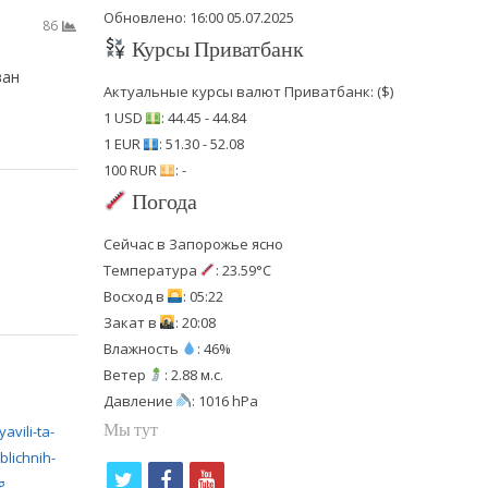
Обновлено: 16:00 05.07.2025
86
Курсы Приватбанк
ван
Актуальные курсы валют Приватбанк: ($)
1 USD
: 44.45 - 44.84
1 EUR
: 51.30 - 52.08
100 RUR
: -
Погода
Сейчас в Запорожье ясно
Температура
: 23.59°C
Восход в
: 05:22
Закат в
: 20:08
Влажность
: 46%
Ветер
: 2.88 м.с.
Давление
: 1016 hPa
Мы тут
t
f
y