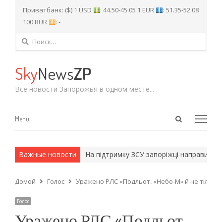
Приватбанк: ($) 1 USD
: 44.50-45.05 1 EUR
: 51.35-52.08
100 RUR
: -
Найти:
Sky
News
ZP
Все новости Запорожья в одном месте...
Open
Menu
Menu
search
panel
 и армейские методы.
Важные новости
На підтримку ЗСУ запоріжці направили ма
Домой
Голос
Уражено РЛС «Подльот, «Небо-М» й не тільки:
Голос
Уражено РЛС «Подльот,