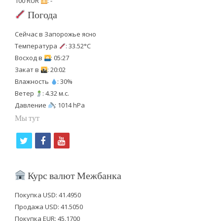
100 RUR
: -
Погода
Сейчас в Запорожье ясно
Температура
: 33.52°C
Восход в
: 05:27
Закат в
: 20:02
Влажность
: 30%
Ветер
: 4.32 м.с.
Давление
: 1014 hPa
Мы тут
t
f
y
w
a
o
i
c
u
Курс валют Межбанка
t
e
t
Покупка USD: 41.4950
t
b
u
Продажа USD: 41.5050
e
o
b
Покупка EUR: 45.1700