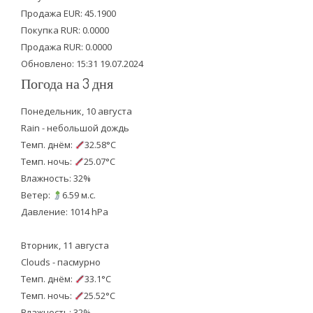
Продажа EUR: 45.1900
r
o
e
Покупка RUR: 0.0000
k
Продажа RUR: 0.0000
Обновлено: 15:31 19.07.2024
Погода на 3 дня
Понедельник, 10 августа
Rain - небольшой дождь
Темп. днём:
32.58°C
Темп. ночь:
25.07°C
Влажность: 32%
Ветер:
6.59 м.с.
Давление: 1014 hPa
Вторник, 11 августа
Clouds - пасмурно
Темп. днём:
33.1°C
Темп. ночь:
25.52°C
Влажность: 32%