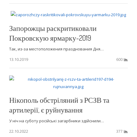
Запорожцы раскритиковали
Покровскую ярмарку-2019
Так, из-за местоположения празднования Дня…
13.10.2019
600
Нікополь обстріляний з РСЗВ та
артилерії, є руйнування
У ніч на суботу російські загарбники здійснили…
22.10.2022
377