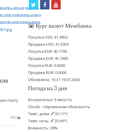
t
f
y
w
a
o
i
c
u
Курс валют Межбанка
t
e
t
Покупка USD: 41.4950
t
b
u
Продажа USD: 41.5050
e
o
b
Покупка EUR: 45.1700
Продажа EUR: 45.1900
о
r
o
e
Покупка RUR: 0.0000
k
Продажа RUR: 0.0000
ном
Обновлено: 15:31 19.07.2024
Погода на 3 дня
Воскресенье, 9 августа
ную плату
Clouds - переменная облачность
…
Темп. днём:
30.11°C
782
Темп. ночь:
25.69°C
Влажность: 38%