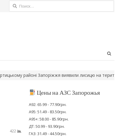
Найти:
Open
search
panel
ому районі Запоріжжя виявили лисицю на території закладу осві
Цены на АЗС Запорожья
А92: 65.99 - 77.90грн.
А95: 51.49 - 83.50грн.
А95+: 58.00 - 85.90грн.
ДТ: 50.99 - 93.90грн.
422
ГАЗ: 31.49 - 44.50грн.