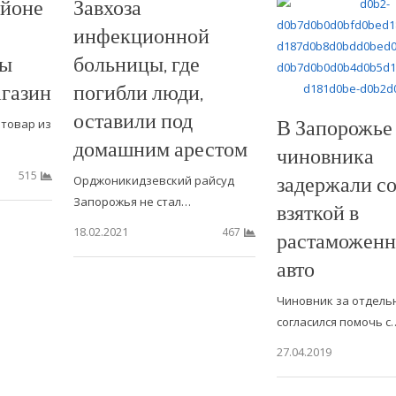
айоне
Завхоза
инфекционной
ны
больницы, где
агазин
погибли люди,
оставили под
В Запорожье
товар из
домашним арестом
чиновника
515
задержали с
Орджоникидзевский райсуд
Запорожья не стал…
взяткой в
18.02.2021
467
растаможен
авто
Чиновник за отдель
согласился помочь с
27.04.2019