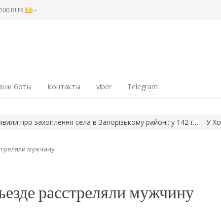
8 100 RUR
: -
аши боты
Контакты
viber
Telegram
ро захоплення села в Запорізькому районі: у 142-ї…
У Хортицьк
стреляли мужчину
дъезде расстреляли мужчину