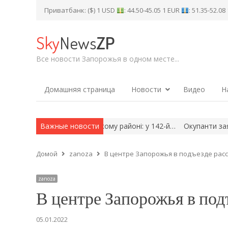
Приватбанк: ($) 1 USD
: 44.50-45.05 1 EUR
: 51.35-52.0
Sky
News
ZP
Все новости Запорожья в одном месте...
Домашняя страница
Новости
Видео
Н
ення села в Запорізькому районі: у 142-й…
Важные новости
Окупанти заявили п
Домой
zanoza
В центре Запорожья в подъезде рас
zanoza
В центре Запорожья в по
05.01.2022