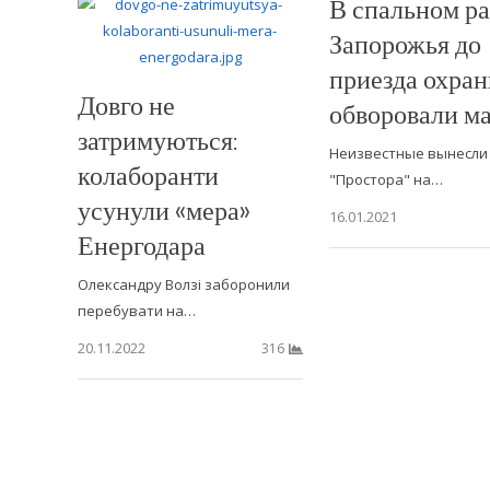
В спальном р
Запорожья до
приезда охра
Довго не
обворовали м
затримуються:
Неизвестные вынесли 
колаборанти
"Простора" на…
усунули «мера»
16.01.2021
Енергодара
Олександру Волзі заборонили
перебувати на…
20.11.2022
316