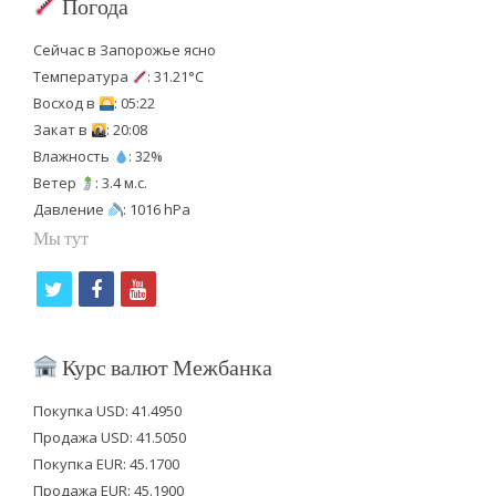
Погода
Сейчас в Запорожье ясно
Температура
: 31.21°C
Восход в
: 05:22
Закат в
: 20:08
Влажность
: 32%
Ветер
: 3.4 м.с.
Давление
: 1016 hPa
Мы тут
t
f
y
w
a
o
i
c
u
Курс валют Межбанка
t
e
t
Покупка USD: 41.4950
t
b
u
Продажа USD: 41.5050
e
o
b
Покупка EUR: 45.1700
Продажа EUR: 45.1900