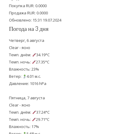
r
o
e
Покупка RUR: 0.0000
k
Продажа RUR: 0.0000
Обновлено: 15:31 19.07.2024
Погода на 3 дня
Четверг, 6 августа
Clear - ясно
Темп. днём:
34.19°C
Темп. ночь:
27.35°C
Влажность: 23%
Ветер:
4.01 м.с.
Давление: 1016 hPa
Пятница, 7 августа
Clear - ясно
Темп. днём:
37.24°C
Темп. ночь:
29.71°C
Влажность: 17%
Ветер:
5.68 м.с.