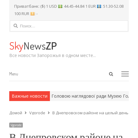
Приватбанк: ($) 1 USD
: 44.45-44.84 1 EUR
: 51.30-52.08
100 RUR
: -
Найти:
Sky
News
ZP
Все новости Запорожья в одном месте...
Open
Menu
Menu
search
panel
и армейские методы.
Важные новости
Головою наглядової ради Музею Голодо
Домой
Vgorode
В Днепровском районе на целый день откл
Vgorode
В Днепровском районе на