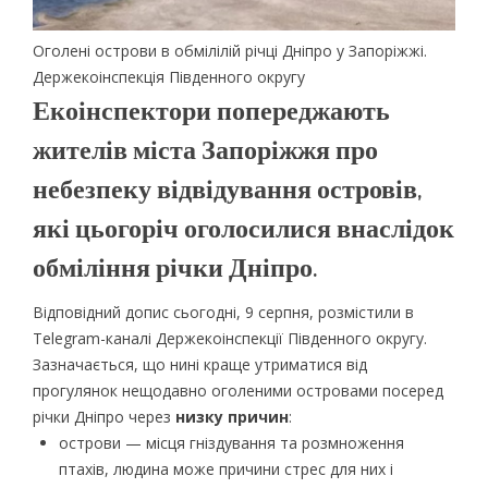
Оголені острови в обмілілій річці Дніпро у Запоріжжі.
Держекоінспекція Південного округу
Екоінспектори попереджають
жителів міста Запоріжжя про
небезпеку відвідування островів,
які цьогоріч оголосилися внаслідок
обміління річки Дніпро.
Відповідний допис сьогодні, 9 серпня, розмістили в
Telegram-каналі Держекоінспекції Південного округу.
Зазначається, що нині краще утриматися від
прогулянок нещодавно оголеними островами посеред
річки Дніпро через
низку причин
:
острови — місця гніздування та розмноження
птахів, людина може причини стрес для них і