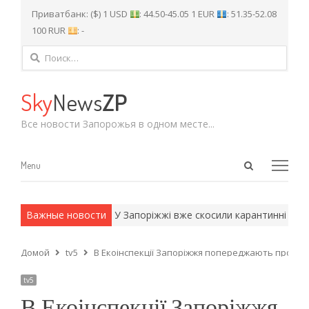
Приватбанк: ($) 1 USD
: 44.50-45.05 1 EUR
: 51.35-52.08
100 RUR
: -
Найти:
Sky
News
ZP
Все новости Запорожья в одном месте...
Open
Menu
Menu
search
panel
 армейские методы.
Важные новости
У Запоріжжі вже скосили карантинні росли
Домой
tv5
В Екоінспекції Запоріжжя попереджають про небе
tv5
В Екоінспекції Запоріжжя