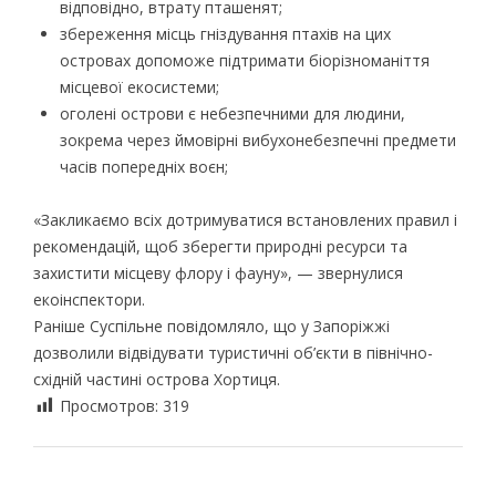
відповідно, втрату пташенят;
збереження місць гніздування птахів на цих
островах допоможе підтримати біорізноманіття
місцевої екосистеми;
оголені острови є небезпечними для людини,
зокрема через ймовірні вибухонебезпечні предмети
часів попередніх воєн;
«Закликаємо всіх дотримуватися встановлених правил і
рекомендацій, щоб зберегти природні ресурси та
захистити місцеву флору і фауну», — звернулися
екоінспектори.
Раніше Суспільне повідомляло, що у Запоріжжі
дозволили відвідувати туристичні об’єкти в північно-
східній частині острова Хортиця.
Просмотров:
319