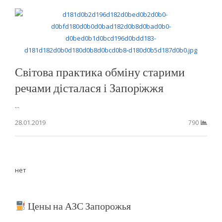
Світова практика обміну старими
речами дісталася і Запорiжжя
...
28.01.2019
790
нет
Цены на АЗС Запорожья