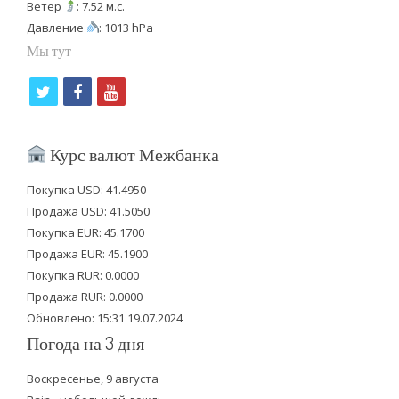
Ветер
: 7.52 м.с.
Давление
: 1013 hPa
Мы тут
t
f
y
w
a
o
i
c
u
Курс валют Межбанка
t
e
t
Покупка USD: 41.4950
t
b
u
Продажа USD: 41.5050
e
o
b
Покупка EUR: 45.1700
Продажа EUR: 45.1900
r
o
e
Покупка RUR: 0.0000
k
Продажа RUR: 0.0000
Обновлено: 15:31 19.07.2024
Погода на 3 дня
Воскресенье, 9 августа