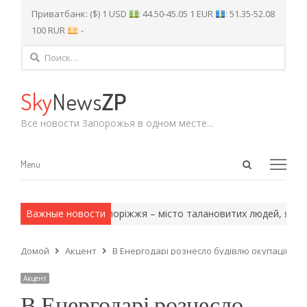
Приватбанк: ($) 1 USD
: 44.50-45.05 1 EUR
: 51.35-52.08
100 RUR
: -
Найти:
Sky
News
ZP
Все новости Запорожья в одном месте...
Open
Menu
Menu
search
panel
ейские методы.
Важные новости
Запоріжжя – місто талановитих людей, які зніма
Домой
Акцент
В Енергодарі рознесло будівлю окупаційної п
Акцент
В Енергодарі рознесло