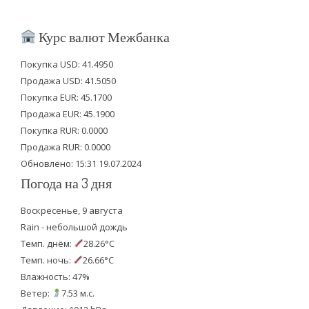
w
a
o
i
c
u
Курс валют Межбанка
t
e
t
Покупка USD: 41.4950
t
b
u
Продажа USD: 41.5050
e
o
b
Покупка EUR: 45.1700
Продажа EUR: 45.1900
r
o
e
Покупка RUR: 0.0000
k
Продажа RUR: 0.0000
Обновлено: 15:31 19.07.2024
Погода на 3 дня
Воскресенье, 9 августа
Rain - небольшой дождь
Темп. днём:
28.26°C
Темп. ночь:
26.66°C
Влажность: 47%
Ветер:
7.53 м.с.