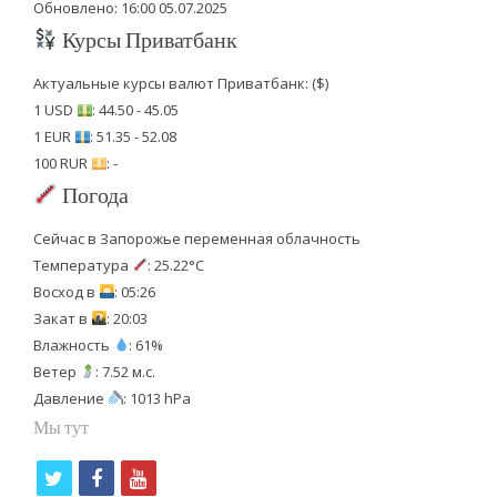
Обновлено: 16:00 05.07.2025
Курсы Приватбанк
Актуальные курсы валют Приватбанк: ($)
1 USD
: 44.50 - 45.05
1 EUR
: 51.35 - 52.08
100 RUR
: -
Погода
Сейчас в Запорожье переменная облачность
Температура
: 25.22°C
Восход в
: 05:26
Закат в
: 20:03
Влажность
: 61%
Ветер
: 7.52 м.с.
Давление
: 1013 hPa
Мы тут
t
f
y