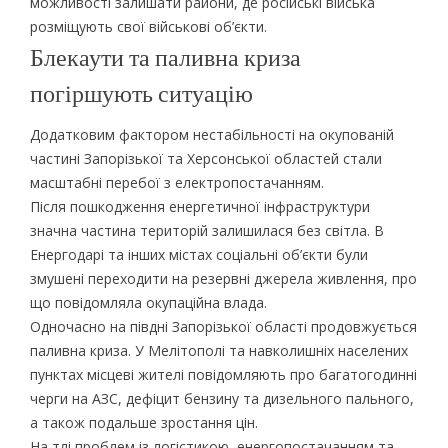
можливості залишати райони, де російські війська
розміщують свої військові об’єкти.
Блекаути та паливна криза
погіршують ситуацію
Додатковим фактором нестабільності на окупованій
частині Запорізької та Херсонської областей стали
масштабні перебої з електропостачанням.
Після пошкодження енергетичної інфраструктури
значна частина територій залишилася без світла. В
Енергодарі та інших містах соціальні об’єкти були
змушені переходити на резервні джерела живлення, про
що повідомляла окупаційна влада.
Одночасно на півдні Запорізької області продовжується
паливна криза. У Мелітополі та навколишніх населених
пунктах місцеві жителі повідомляють про багатогодинні
черги на АЗС, дефіцит бензину та дизельного пального,
а також подальше зростання цін.
На тлі проблем із логістикою, енергопостачанням та