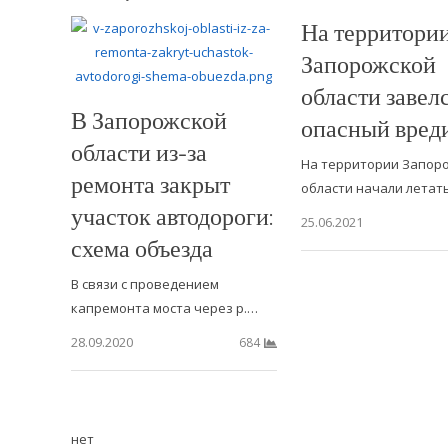
На территори
Запорожской
области завел
В Запорожской
опасный вред
области из-за
На территории Запор
ремонта закрыт
области начали летат
участок автодороги:
25.06.2021
схема объезда
В связи с проведением
капремонта моста через р.…
28.09.2020
684
нет