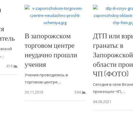
и
ся
В запорожском
ДТП или взр
итель
торговом центре
гранаты: в
ожской
неудачно прошли
Запорожской
ь…
учения
области про
419
ЧП (ФОТО)
Учения проводились в
торговом центре…
Сегодня в селе Возн
произошло ЧП,…
30.11.2019
594
04.06.2021