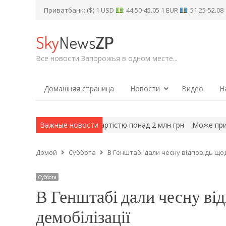
Приватбанк: ($) 1 USD
: 44.50-45.05 1 EUR
: 51.25-52.0
Sky
News
ZP
Все новости Запорожья в одном месте...
Домашняя страница
Новости
Видео
Н
уть етносимпозіум вартістю понад 2 млн грн
Важные новости
Може призвести 
Домой
Суббота
В Генштабі дали чесну відповідь щод
Суббота
В Генштабі дали чесну ві
демобілізації