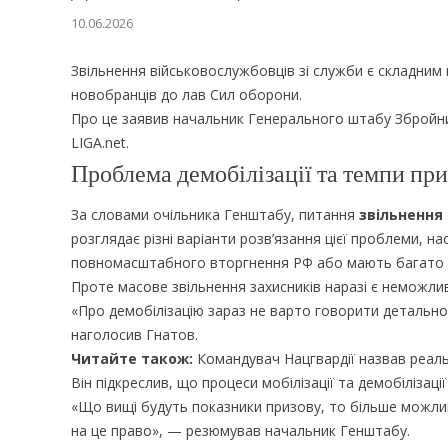
10.06.2026
Звільнення військовослужбовців зі служби є складним
новобранців до лав Сил оборони.
Про це заявив начальник Генерального штабу Збройни
LIGA.net.
Проблема демобілізації та темпи при
За словами очільника Генштабу, питання
звільнення
розглядає різні варіанти розв’язання цієї проблеми, н
повномасштабного вторгнення РФ або мають багато р
Проте масове звільнення захисників наразі є неможли
«Про демобілізацію зараз не варто говорити детально
наголосив Гнатов.
Читайте також:
Командувач Нацгвардії назвав реальн
Він підкреслив, що процеси мобілізації та демобілізації
«Що вищі будуть показники призову, то більше можливо
на це право», — резюмував начальник Генштабу.