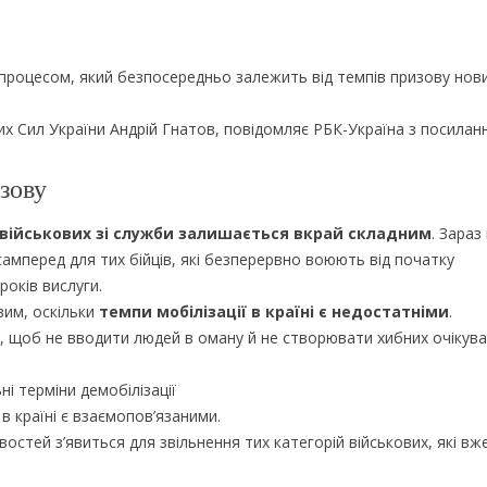
 процесом, який безпосередньо залежить від темпів призову нов
х Сил України Андрій Гнатов, повідомляє РБК-Україна з посилан
зову
 військових зі служби залишається вкрай складним
. Зараз
асамперед для тих бійців, які безперервно воюють від початку
оків вислуги.
вим, оскільки
темпи мобілізації в країні є недостатніми
.
, щоб не вводити людей в оману й не створювати хибних очікув
і терміни демобілізації
 в країні є взаємопов’язаними.
стей з’явиться для звільнення тих категорій військових, які в