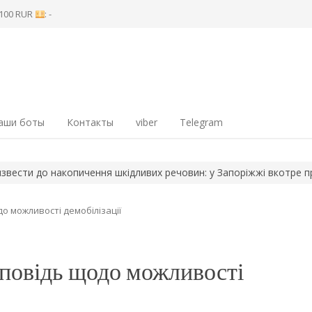
8 100 RUR
: -
аши боты
Контакты
viber
Telegram
до накопичення шкідливих речовин: у Запоріжжі вкотре прогно
о можливості демобілізації
дповідь щодо можливості