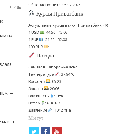
Обновлено: 16:00 05.07.2025
137
Курсы Приватбанк
их
Актуальные курсы валют Приватбанк: ($)
1 USD
: 44.50 - 45.05
ням на
1 EUR
: 51.25 - 52.08
100 RUR
: -
Погода
 влада
Сейчас в Запорожье ясно
Температура
: 37.94°C
Восход в
: 05:23
Закат в
: 20:06
ань», —
Влажность
: 16%
Ветер
: 6.36 м.с.
Давление
: 1012 hPa
Мы тут
же мають
t
f
y