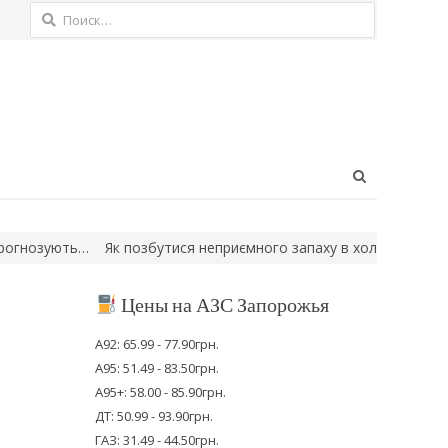
Найти:
Open
search
panel
зують…
Як позбутися неприємного запаху в холодильнику: прості
Цены на АЗС Запорожья
А92: 65.99 - 77.90грн.
А95: 51.49 - 83.50грн.
А95+: 58.00 - 85.90грн.
ДТ: 50.99 - 93.90грн.
ГАЗ: 31.49 - 44.50грн.