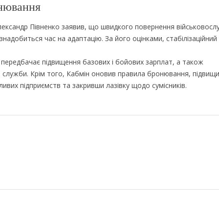
онювання
Олександр Півненко заявив, що швидкого повернення військовосл
 знадобиться час на адаптацію. За його оцінками, стабілізаційний
а передбачає підвищення базових і бойових зарплат, а також
и служби. Крім того, Кабмін оновив правила бронювання, підвищ
ивих підприємств та закривши лазівку щодо сумісників.