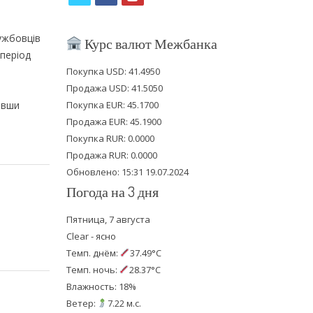
w
a
o
i
c
u
ужбовців
Курс валют Межбанка
 період
t
e
t
Покупка USD: 41.4950
t
b
u
Продажа USD: 41.5050
e
o
b
ивши
Покупка EUR: 45.1700
Продажа EUR: 45.1900
r
o
e
Покупка RUR: 0.0000
k
Продажа RUR: 0.0000
Обновлено: 15:31 19.07.2024
Погода на 3 дня
Пятница, 7 августа
Clear - ясно
Темп. днём:
37.49°C
Темп. ночь:
28.37°C
Влажность: 18%
Ветер:
7.22 м.с.