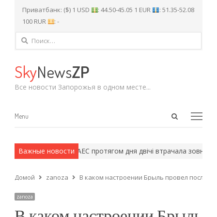
Приватбанк: ($) 1 USD
: 44.50-45.05 1 EUR
: 51.35-52.08
100 RUR
: -
Найти:
Sky
News
ZP
Все новости Запорожья в одном месте...
Open
Menu
Menu
search
panel
рмейские методы.
Важные новости
ЗАЕС протягом дня двічі втрачала зовнішнє 
Домой
zanoza
В каком настроении Брыль провел последн
zanoza
В каком настроении Брыль