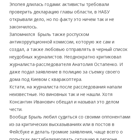
Эпопея длилась годами: активисты требовали
проверить декларацию главы области, в НАБУ
открывали дело, но по факту это ничем так и не
закончилось.
Запомнился Брыль также роспуском
антикоррупционной комиссии, которую же сам и
создал, а также любовью отправлять в черный список
неудобных журналистов. Неоднократно критиковал
журналиста-расследователя Анатолия Остапенко. И
даже подал заявление в полицию за съемку своего
дома под Киевом с кваракоптера.
Кстати, на журналиста после расследования напали
неизвестные. Но виновных так и не нашли. Хотя
Консантин Иванович обещал и называл это делом
чести.
Вообще Брыль любил судиться со своими оппонентами
из-за критических высказываниях или в постов в
Фейсбуке и делать громкие заявления, чаще всего о
попытках дестабилизировать ситуацию в регионе.