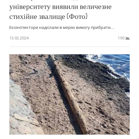
університету виявили величезне
стихійне звалище (Фото)
Екоінспектори надіслали в мерію вимогу прибрати…
13.02.2024
190