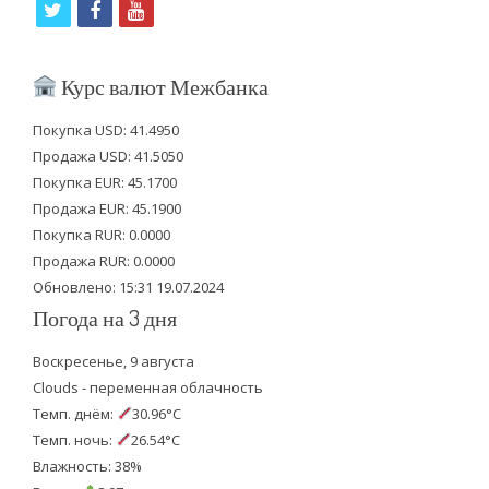
t
f
y
w
a
o
i
c
u
Курс валют Межбанка
t
e
t
Покупка USD: 41.4950
t
b
u
Продажа USD: 41.5050
e
o
b
Покупка EUR: 45.1700
Продажа EUR: 45.1900
r
o
e
Покупка RUR: 0.0000
k
Продажа RUR: 0.0000
Обновлено: 15:31 19.07.2024
Погода на 3 дня
Воскресенье, 9 августа
Clouds - переменная облачность
Темп. днём:
30.96°C
Темп. ночь:
26.54°C
Влажность: 38%