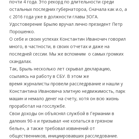
почти 4 года. Это рекорд по длительности среди
остальных последних губернатороа, Сначала как и.о, а
с 2016 года уже в должности главы ЗОГА.
Удостоверение Брылю вручал лично президент Петр
Порошенко.
О себе и своих успехах Константин Иваночич говорил
много, в частности, в своих отчетах и даже на
последней сессии. Мы же вспомним о самых громких
скандалах.
Так, Брыль несколько лет скрывал декларацию,
ссылаясь на работу в СБУ. В этом же
время журналисты провели расследрвание и нашли у
Константина Ивановича элитную недвижимость, парк
машин и немало денег на счету, хотя он всю жизнь
проработал на госслужбе.
Свои доходы он объяснял службой в Германии в
далеких 90-х и призывал «не копаться в грязном
белье», а также требовал извинений от
общественников, инициировавших расследование.