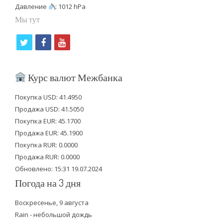
Давление
: 1012 hPa
Мы тут
t
f
y
w
a
o
i
c
u
Курс валют Межбанка
t
e
t
Покупка USD: 41.4950
t
b
u
Продажа USD: 41.5050
e
o
b
Покупка EUR: 45.1700
Продажа EUR: 45.1900
r
o
e
Покупка RUR: 0.0000
k
Продажа RUR: 0.0000
Обновлено: 15:31 19.07.2024
Погода на 3 дня
Воскресенье, 9 августа
Rain - небольшой дождь