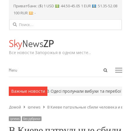
Приватбанк: ($) 1 USD
: 44.50-45.05 1 EUR
: 51.35-52.08
100 RUR
: -
Найти:
Sky
News
ZP
Все новости Запорожья в одном месте...
Open
Menu
Menu
search
panel
армейские методы.
Важные новости
В Одесі пролунали вибухи та перебої зі світ
Домой
ipnews
В Киеве патрульные сбили человека и влете
ipnews
Без рубрики
В Киеве патрульные сбили