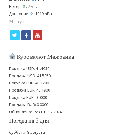
Ветер
: 7 м.с.
Давление
: 1010 hPa
Мы тут
t
f
y
w
a
o
i
c
u
Курс валют Межбанка
t
e
t
Покупка USD: 41.4950
t
b
u
Продажа USD: 41.5050
e
o
b
Покупка EUR: 45.1700
Продажа EUR: 45.1900
r
o
e
Покупка RUR: 0.0000
k
Продажа RUR: 0.0000
Обновлено: 15:31 19.07.2024
Погода на 3 дня
Суббота, 8 августа