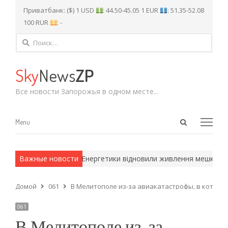
Приватбанк: ($) 1 USD
: 44.50-45.05 1 EUR
: 51.35-52.08
100 RUR
: -
Найти:
Sky
News
ZP
Все новости Запорожья в одном месте...
Open
Menu
Menu
search
panel
 армейские методы.
Важные новости
Енергетики відновили живлення мешканців 
Домой
061
В Мелитополе из-за авиакатастрофы, в которо
061
В Мелитополе из-за