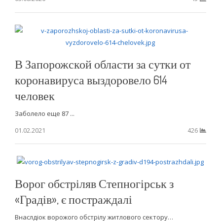
В Запорожской области за сутки от
коронавируса выздоровело 614
человек
Заболело еще 87 ...
01.02.2021
426
Ворог обстріляв Степногірськ з
«Градів», є постраждалі
Внаслдіок ворожого обстрілу житлового сектору…