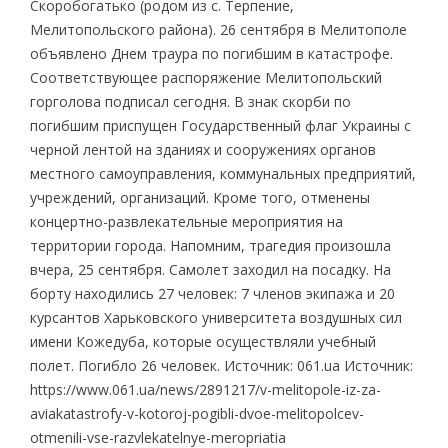
Скоробогатько (родом из с. Терпение,
Мелитопольского района). 26 сентября в Мелитополе
объявлено Днем траура по погибшим в катастрофе.
Соответствующее распоряжение Мелитопольский
горголова подписал сегодня. В знак скорби по
погибшим приспущен Государственный флаг Украины с
черной лентой на зданиях и сооружениях органов
местного самоуправления, коммунальных предприятий,
учреждений, организаций. Кроме того, отменены
концертно-развлекательные мероприятия на
территории города. Напомним, трагедия произошла
вчера, 25 сентября. Самолет заходил на посадку. На
борту находились 27 человек: 7 членов экипажа и 20
курсантов Харьковского университета воздушных сил
имени Кожедуба, которые осуществляли учебный
полет. Погибло 26 человек. Источник: 061.ua Источник:
https://www.061.ua/news/2891217/v-melitopole-iz-za-
aviakatastrofy-v-kotoroj-pogibli-dvoe-melitopolcev-
otmenili-vse-razvlekatelnye-meropriatia