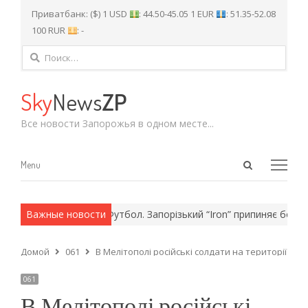
Приватбанк: ($) 1 USD
: 44.50-45.05 1 EUR
: 51.35-52.08
100 RUR
: -
Найти:
Sky
News
ZP
Все новости Запорожья в одном месте...
Open
Menu
Menu
search
panel
армейские методы.
Важные новости
Футбол. Запорізький “Iron” припиняє бороть
Домой
061
В Мелітополі російські солдати на території п
061
В Мелітополі російські