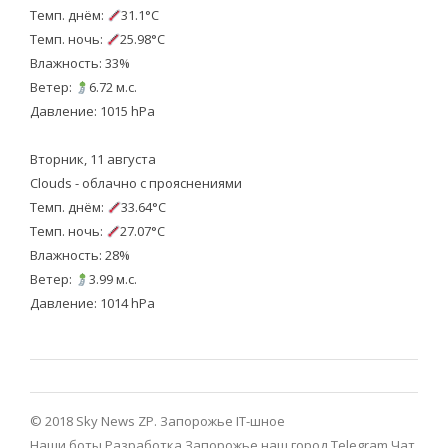
Темп. днём:
31.1°C
Темп. ночь:
25.98°C
Влажность: 33%
Ветер:
6.72 м.с.
Давление: 1015 hPa
Вторник, 11 августа
Clouds - облачно с прояснениями
Темп. днём:
33.64°C
Темп. ночь:
27.07°C
Влажность: 28%
Ветер:
3.99 м.с.
Давление: 1014 hPa
© 2018 Sky News ZP.
Запорожье IT-шное
Наши боты
Разработка
Запорожье наш город Telegram
Чат