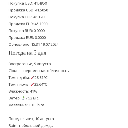
Покупка USD: 41.4950
t
b
u
Продажа USD: 41.5050
e
o
b
Покупка EUR: 45.1700
Продажа EUR: 45.1900
r
o
e
Покупка RUR: 0.0000
k
Продажа RUR: 0.0000
Обновлено: 15:31 19.07.2024
Погода на 3 дня
Воскресенье, 9 августа
Clouds - переменная облачность
Темп. днём:
28.81°C
Темп. ночь:
25.64°C
Влажность: 41%
Ветер:
7.52 м.с.
Давление: 1013 hPa
Понедельник, 10 августа
Rain - небольшой дождь