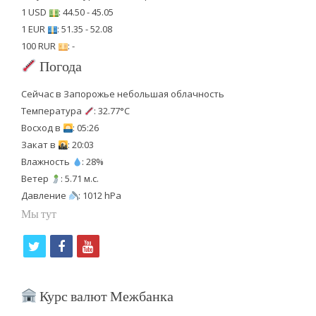
1 USD
: 44.50 - 45.05
1 EUR
: 51.35 - 52.08
100 RUR
: -
Погода
Сейчас в Запорожье небольшая облачность
Температура
: 32.77°C
Восход в
: 05:26
Закат в
: 20:03
Влажность
: 28%
Ветер
: 5.71 м.с.
Давление
: 1012 hPa
Мы тут
t
f
y
w
a
o
i
c
u
Курс валют Межбанка
t
e
t