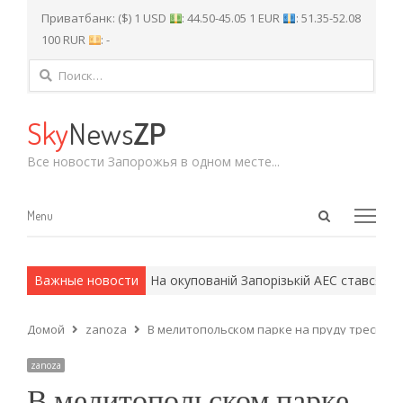
Приватбанк: ($) 1 USD
: 44.50-45.05 1 EUR
: 51.35-52.08
100 RUR
: -
Найти:
Sky
News
ZP
Все новости Запорожья в одном месте...
Open
Menu
Menu
search
panel
и армейские методы.
Важные новости
На окупованій Запорізькій АЕС стався 25-й 
Домой
zanoza
В мелитопольском парке на пруду треснул л
zanoza
В мелитопольском парке