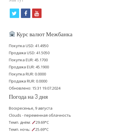
t
f
y
w
a
o
i
c
u
Курс валют Межбанка
t
e
t
Покупка USD: 41.4950
t
b
u
Продажа USD: 41.5050
e
o
b
Покупка EUR: 45.1700
Продажа EUR: 45.1900
r
o
e
Покупка RUR: 0.0000
k
Продажа RUR: 0.0000
Обновлено: 15:31 19.07.2024
Погода на 3 дня
Воскресенье, 9 августа
Clouds - переменная облачность
Темп. днём:
29.69°C
Темп. ночь:
25.69°C