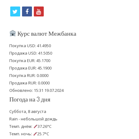
t
f
y
w
a
o
i
c
u
Курс валют Межбанка
t
e
t
Покупка USD: 41.4950
t
b
u
Продажа USD: 41.5050
e
o
b
Покупка EUR: 45.1700
Продажа EUR: 45.1900
r
o
e
Покупка RUR: 0.0000
k
Продажа RUR: 0.0000
Обновлено: 15:31 19.07.2024
Погода на 3 дня
Суббота, 8 августа
Rain - небольшой дождь
Темп. днём:
37.26°C
Темп. ночь:
25.7°C