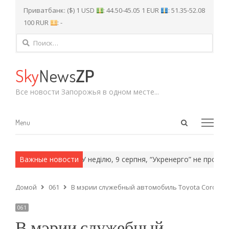
Приватбанк: ($) 1 USD
: 44.50-45.05 1 EUR
: 51.35-52.08
100 RUR
: -
Найти:
Sky
News
ZP
Все новости Запорожья в одном месте...
Open
Menu
Menu
search
panel
армейские методы.
Важные новости
У неділю, 9 серпня, “Укренерго” не прогнозу
Домой
061
В мэрии служебный автомобиль Toyota Corolla п
061
В мэрии служебный