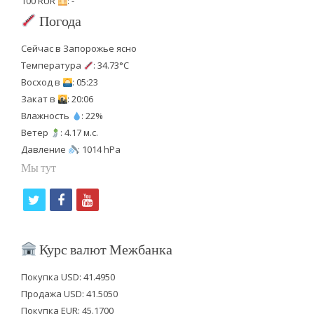
100 RUR
: -
Погода
Сейчас в Запорожье ясно
Температура
: 34.73°C
Восход в
: 05:23
Закат в
: 20:06
Влажность
: 22%
Ветер
: 4.17 м.с.
Давление
: 1014 hPa
Мы тут
t
f
y
w
a
o
i
c
u
Курс валют Межбанка
t
e
t
Покупка USD: 41.4950
t
b
u
Продажа USD: 41.5050
e
o
b
Покупка EUR: 45.1700