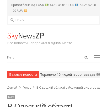
Приватбанк: ($) 1 USD
: 44.50-45.05 1 EUR
: 51.25-52.08
100 RUR
: -
Найти:
Sky
News
ZP
Все новости Запорожья в одном месте...
Open
Menu
Menu
search
panel
 армейские методы.
Важные новости
Поранено 10 людей: ворог завдав 997 ударі
Домой
Голос
В Одеській області військовий вимагав хабар
Голос
В Одеській області