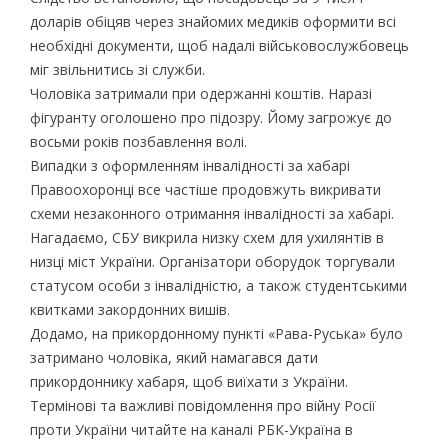
доларів обіцяв через знайомих медиків оформити всі
необхідні документи, щоб надалі військовослужбовець
міг звільнитись зі служби.
Чоловіка затримали при одержанні коштів. Наразі
фігуранту оголошено про підозру. Йому загрожує до
восьми років позбавлення волі.
Випадки з оформленням інвалідності за хабарі
Правоохоронці все частіше продовжуть викривати
схеми незаконного отримання інвалідності за хабарі.
Нагадаємо, СБУ викрила низку схем для ухилянтів в
низці міст України. Організатори оборудок торгували
статусом особи з інвалідністю, а також студентськими
квитками закордонних вишів.
Додамо, на прикордонному пункті «Рава-Руська» було
затримано чоловіка, який намагався дати
прикордоннику хабаря, щоб виїхати з України.
Термінові та важливі повідомлення про війну Росії
проти України читайте на каналі РБК-Україна в