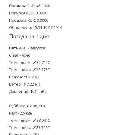
Продажа EUR: 45.1900
r
o
e
Покупка RUR: 0.0000
k
Продажа RUR: 0.0000
Обновлено: 15:31 19.07.2024
Погода на 3 дня
Пятница, 7 августа
Clear - ясно
Темп. днём:
35.71°C
Темп. ночь:
28.37°C
Влажность: 20%
Ветер:
7.22 м.с.
Давление: 1014 hPa
Суббота, 8 августа
Rain - дождь
Темп. днём:
38.04°C
Темп. ночь:
23.52°C
Влажность: 17%