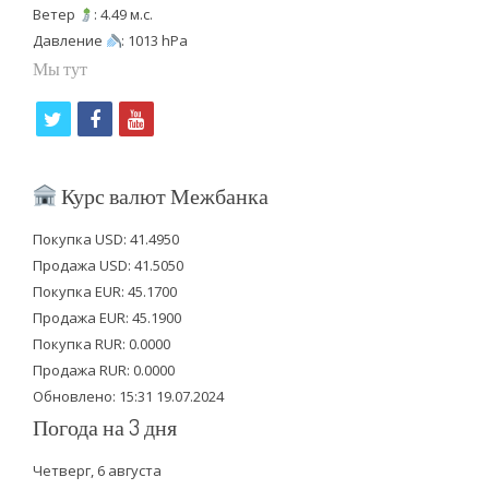
Ветер
: 4.49 м.с.
Давление
: 1013 hPa
Мы тут
t
f
y
w
a
o
i
c
u
Курс валют Межбанка
t
e
t
Покупка USD: 41.4950
t
b
u
Продажа USD: 41.5050
e
o
b
Покупка EUR: 45.1700
Продажа EUR: 45.1900
r
o
e
Покупка RUR: 0.0000
k
Продажа RUR: 0.0000
Обновлено: 15:31 19.07.2024
Погода на 3 дня
Четверг, 6 августа