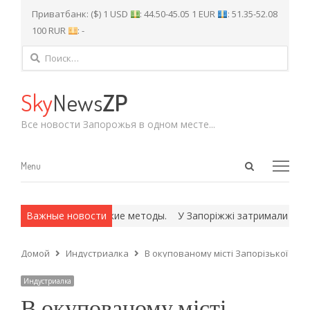
Приватбанк: ($) 1 USD
: 44.50-45.05 1 EUR
: 51.35-52.08
100 RUR
: -
Найти:
Sky
News
ZP
Все новости Запорожья в одном месте...
Open
Menu
Menu
search
panel
ать на всех и армейские методы.
Важные новости
У Запоріжжі затримали 40-річ
Домой
Индустриалка
В окупованому місті Запорізької обл
Индустриалка
В окупованому місті