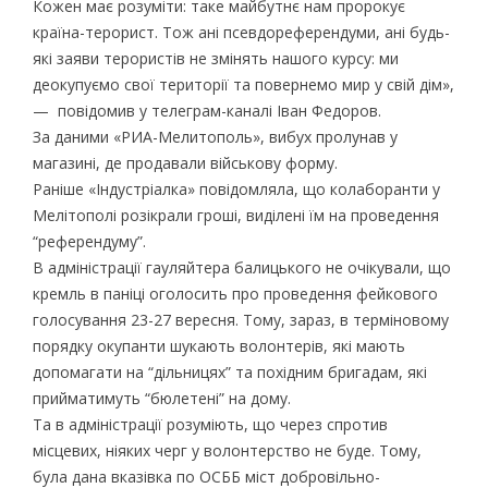
Кожен має розуміти: таке майбутнє нам пророкує
країна-терорист. Тож ані псевдореферендуми, ані будь-
які заяви терористів не змінять нашого курсу: ми
деокупуємо свої території та повернемо мир у свій дім»,
— повідомив у телеграм-каналі Іван Федоров.
За даними «РИА-Мелитополь», вибух пролунав у
магазині, де продавали військову форму.
Раніше «Індустріалка» повідомляла, що колаборанти у
Мелітополі розікрали гроші, виділені їм на проведення
“референдуму”.
В адміністрації гауляйтера балицького не очікували, що
кремль в паніці оголосить про проведення фейкового
голосування 23-27 вересня. Тому, зараз, в терміновому
порядку окупанти шукають волонтерів, які мають
допомагати на “дільницях” та похідним бригадам, які
прийматимуть “бюлетені” на дому.
Та в адміністрації розуміють, що через спротив
місцевих, ніяких черг у волонтерство не буде. Тому,
була дана вказівка по ОСББ міст добровільно-