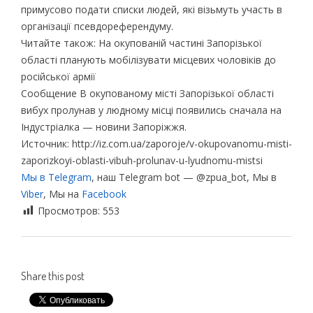
примусово подати списки людей, які візьмуть участь в
організації псевдореферендуму.
Читайте також: На окупованій частині Запорізької
області планують мобілізувати місцевих чоловіків до
російської армії
Сообщение В окупованому місті Запорізької області
вибух пролунав у людному місці появились сначала на
Індустріалка — новини Запоріжжя.
Источник: http://iz.com.ua/zaporoje/v-okupovanomu-misti-
zaporizkoyi-oblasti-vibuh-prolunav-u-lyudnomu-mistsi
Мы в Telegram
, наш Telegram bot — @zpua_bot, Мы в
Viber
, Мы на
Facebook
Просмотров:
553
Share this post