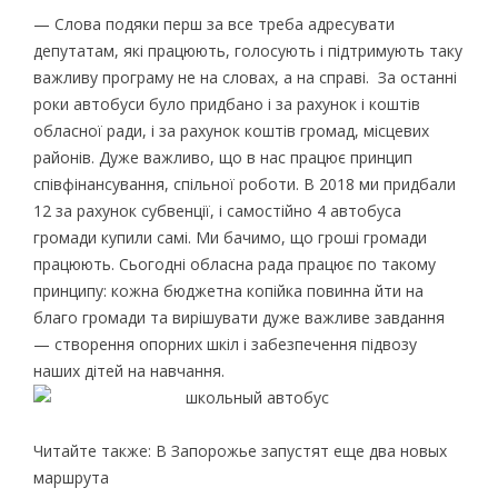
— Слова подяки перш за все треба адресувати
депутатам, які працюють, голосують і підтримують таку
важливу програму не на словах, а на справі. За останні
роки автобуси було придбано і за рахунок і коштів
обласної ради, і за рахунок коштів громад, місцевих
районів. Дуже важливо, що в нас працює принцип
співфінансування, спільної роботи. В 2018 ми придбали
12 за рахунок субвенції, і самостійно 4 автобуса
громади купили самі. Ми бачимо, що гроші громади
працюють. Сьогодні обласна рада працює по такому
принципу: кожна бюджетна копійка повинна йти на
благо громади та вирішувати дуже важливе завдання
— створення опорних шкіл і забезпечення підвозу
наших дітей на навчання.
Читайте также: В Запорожье запустят еще два новых
маршрута