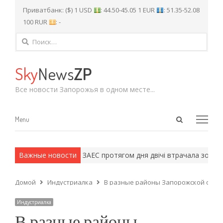
Приватбанк: ($) 1 USD
: 44.50-45.05 1 EUR
: 51.35-52.08
100 RUR
: -
Найти:
Sky
News
ZP
Все новости Запорожья в одном месте...
Open
Menu
Menu
search
panel
 армейские методы.
Важные новости
ЗАЕС протягом дня двічі втрачала зовнішн
Домой
Индустриалка
В разные районы Запорожской обла
Индустриалка
В разные районы