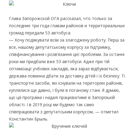
Глава Запорожской ОГА рассказал, что только за
последние три года главам районов и территориальных
громад передали 53 автобуса.
— Хочу подякувати всім за злагоджену роботу. Перш за
все, нашому депутатському корпусу за підтримку,
співфінансування і розв’язання цієї проблеми. За останні
роки ми придбали вже 53 автобуси. Адже при тій
оптимізації учбових закладів, яка зараз відбувається,
держава повинна дбати за доставку дітей і їх безпеку. Ті
транспортні засоби, які існували на територіях районів,
куплялися ще давно, і були в поганому стані. Я думаю,
що ця програма і надалі працюватиме в Запорізькій
області. І в 2019 році ми будемо так само
співпрацювати з депутатським корпусом, — отметил
Константин Брыль.