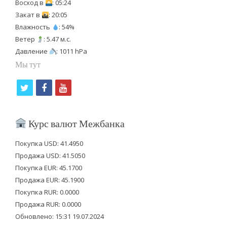
Восход в
: 05:24
Закат в
: 20:05
Влажность
: 54%
Ветер
: 5.47 м.с.
Давление
: 1011 hPa
Мы тут
t
f
y
w
a
o
i
c
u
Курс валют Межбанка
t
e
t
Покупка USD: 41.4950
t
b
u
Продажа USD: 41.5050
e
o
b
Покупка EUR: 45.1700
Продажа EUR: 45.1900
r
o
e
Покупка RUR: 0.0000
k
Продажа RUR: 0.0000
Обновлено: 15:31 19.07.2024