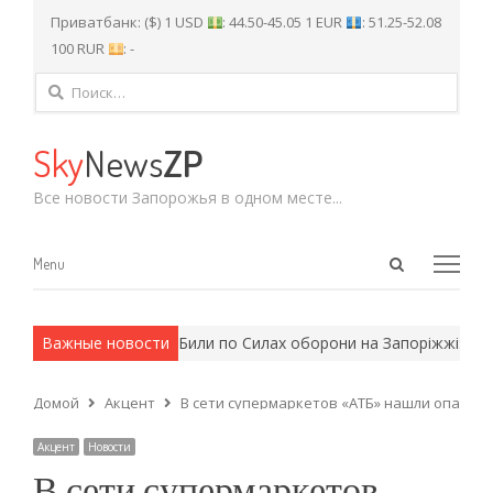
Приватбанк: ($) 1 USD
: 44.50-45.05 1 EUR
: 51.25-52.08
100 RUR
: -
Найти:
Sky
News
ZP
Все новости Запорожья в одном месте...
Open
Menu
Menu
search
panel
 армейские методы.
Важные новости
Били по Силах оборони на Запоріжжі: укра
Домой
Акцент
В сети супермаркетов «АТБ» нашли опасну
Акцент
Новости
В сети супермаркетов