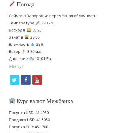
Погода
Сейчас в Запорожье переменная облачность
Температура
: 29.17°C
Восход в
: 05:23
Закат в
: 20:06
Влажность
: 28%
Ветер
: 3.89 м.с.
Давление
: 1010 hPa
Мы тут
t
f
y
w
a
o
i
c
u
Курс валют Межбанка
t
e
t
Покупка USD: 41.4950
t
b
u
Продажа USD: 41.5050
e
o
b
Покупка EUR: 45.1700