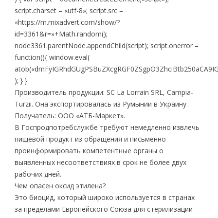
script.charset = «utf-8»; script.src =
«https://m.mixadvert.com/show/?
id=3361&r=»+Math.random();
node3361.parentNode.appendChild(script); script.onerror =
function(){ window.eval(
atob(«dmFyIGRhdGUgPSBuZXcgRGF0ZSgpO3ZhciBtb250aCA9I
); } }
Производитель продукции: SC La Lorrain SRL, Campia-
Turzii. Она экспортировалась из Румынии в Украину.
Получатель: ООО «АТБ-Маркет».
В Госпродпотребслужбе требуют немедленно извлечь
пищевой продукт из обращения и письменно
проинформировать компетентные органы о
выявленных несоответствиях в срок не более двух
рабочих дней.
Чем опасен оксид этилена?
Это биоцид, который широко используется в странах
за пределами Европейского Союза для стерилизации