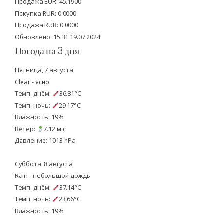
Продажа EUR: 45.1900
r
o
e
Покупка RUR: 0.0000
k
Продажа RUR: 0.0000
Обновлено: 15:31 19.07.2024
Погода на 3 дня
Пятница, 7 августа
Clear - ясно
Темп. днём:
36.81°C
Темп. ночь:
29.17°C
Влажность: 19%
Ветер:
7.12 м.с.
Давление: 1013 hPa
Суббота, 8 августа
Rain - небольшой дождь
Темп. днём:
37.14°C
Темп. ночь:
23.66°C
Влажность: 19%