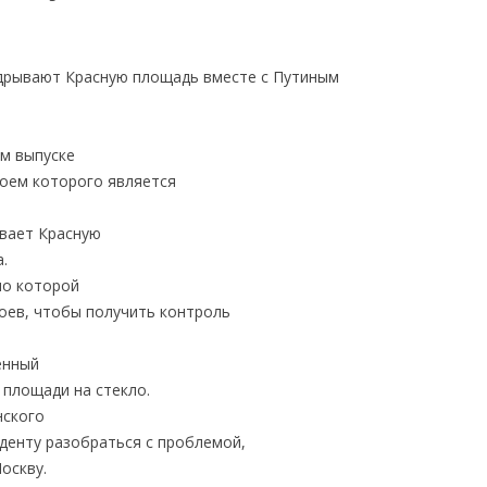
м выпуске
роем которого является
вает Красную
.
но которой
оев, чтобы получить контроль
енный
площади на стекло.
нского
денту разобраться с проблемой,
оскву.