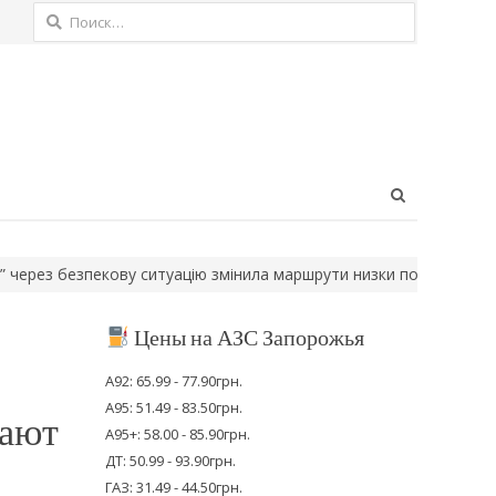
Найти:
Open
search
panel
 безпекову ситуацію змінила маршрути низки поїздів
Ворог здій
Цены на АЗС Запорожья
А92: 65.99 - 77.90грн.
А95: 51.49 - 83.50грн.
вают
А95+: 58.00 - 85.90грн.
ДТ: 50.99 - 93.90грн.
ГАЗ: 31.49 - 44.50грн.