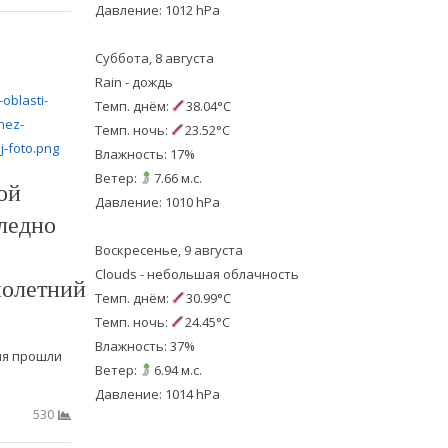
Давление: 1012 hPa
Суббота, 8 августа
Rain - дождь
Темп. днём:
38.04°C
Темп. ночь:
23.52°C
Влажность: 17%
Ветер:
7.66 м.с.
ой
Давление: 1010 hPa
ледно
Воскресенье, 9 августа
Clouds - небольшая облачность
олетний
Темп. днём:
30.99°C
Темп. ночь:
24.45°C
Влажность: 37%
ня прошли
Ветер:
6.94 м.с.
Давление: 1014 hPa
530