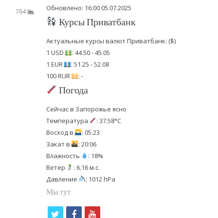
Обновлено: 16:00 05.07.2025
764
Курсы Приватбанк
Актуальные курсы валют Приватбанк: ($)
1 USD
: 44.50 - 45.05
1 EUR
: 51.25 - 52.08
100 RUR
: -
Погода
Сейчас в Запорожье ясно
Температура
: 37.58°C
Восход в
: 05:23
Закат в
: 20:06
Влажность
: 18%
Ветер
: 6.16 м.с.
Давление
: 1012 hPa
Мы тут
t
f
y