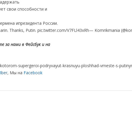
задержать
ует свои способности и
пермена ипрезидента России.
rin. Thanks, Putin. pic.twitter.com/V7FLl43xRh— Komrikmania (@ko
е за нами в Фейсбук и на
-v-kotorom-supergeroi-podryvayut-krasnuyu-ploshhad-vmeste-s-putin
iber
, Мы на
Facebook