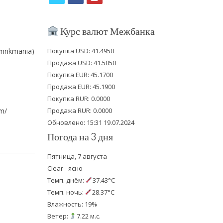
w
a
o
i
c
u
Курс валют Межбанка
t
e
t
mrikmania)
Покупка USD: 41.4950
t
b
u
Продажа USD: 41.5050
e
o
b
Покупка EUR: 45.1700
Продажа EUR: 45.1900
r
o
e
Покупка RUR: 0.0000
k
ym/
Продажа RUR: 0.0000
Обновлено: 15:31 19.07.2024
Погода на 3 дня
Пятница, 7 августа
Clear - ясно
Темп. днём:
37.43°C
Темп. ночь:
28.37°C
Влажность: 19%
Ветер:
7.22 м.с.