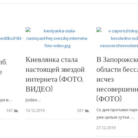
Киевлянка стала
В Запорожск
лб.
настоящей звездой
области бесс
е
интернета (ФОТО,
исчез
ВИДЕО)
несовершенн
(ФОТО)
бря в…
[video…
Со дня пропажи пар
10.12.2019
567
631
уже целые сутки. …
27.12.2019