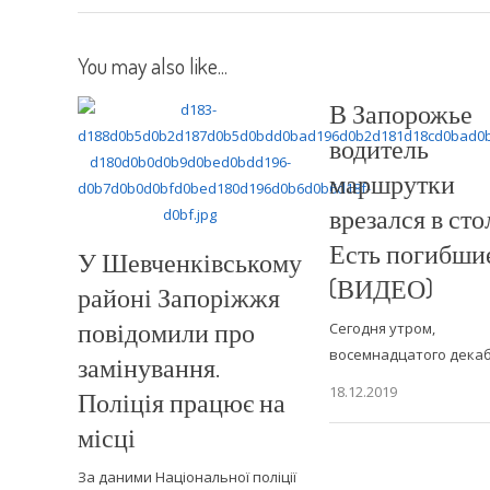
You may also like...
В Запорожье
водитель
маршрутки
врезался в сто
Есть погибши
У Шевченківському
(ВИДЕО)
районі Запоріжжя
повідомили про
Сегодня утром,
восемнадцатого дека
замінування.
18.12.2019
Поліція працює на
місці
За даними Національної поліції