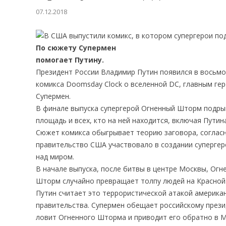
07.12.2018
По сюжету Супермен
помогает Путину.
Президент России Владимир Путин появился в восьмо
комикса Doomsday Clock о вселенной DC, главным ге
Супермен.
В финале выпуска супергерой Огненный Шторм подры
площадь и всех, кто на ней находится, включая Путина
Сюжет комикса обыгрывает теорию заговора, соглас
правительство США участвовало в создании супергер
над миром.
В начале выпуска, после битвы в центре Москвы, Огн
Шторм случайно превращает толпу людей на Красной 
Путин считает это террористической атакой америка
правительства. Супермен обещает российскому прези
ловит Огненного Шторма и приводит его обратно в М