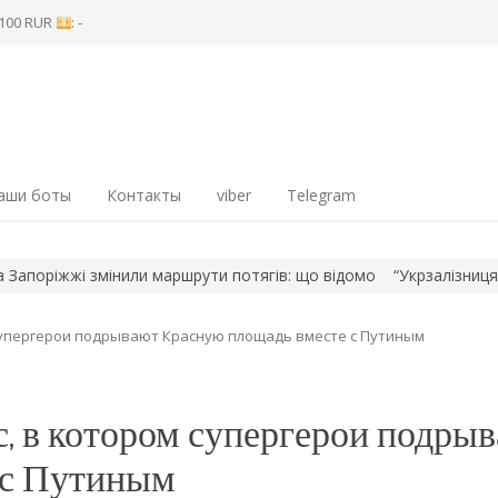
8 100 RUR
: -
аши боты
Контакты
viber
Telegram
жжі змінили маршрути потягів: що відомо
“Укрзалізниця” через
 супергерои подрывают Красную площадь вместе с Путиным
 в котором супергерои подры
 с Путиным