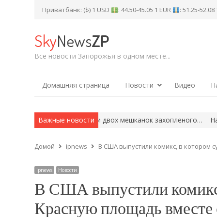
Приватбанк: ($) 1 USD
: 44.50-45.05 1 EUR
: 51.25-52.0
Sky
News
ZP
Все новости Запорожья в одном месте...
Домашняя страница
Новости
Видео
Н
ежі окупанти затримали двох мешканок захопленого…
Важные новости
На Запорі
Домой
ipnews
В США выпустили комикс, в котором
ipnews
Новости
В США выпустили комикс,
Красную площадь вместе