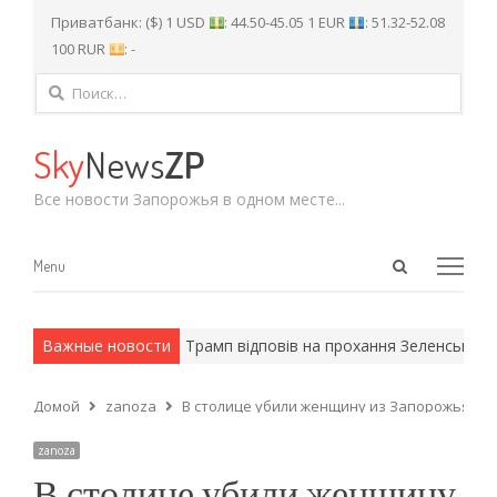
Приватбанк: ($) 1 USD
: 44.50-45.05 1 EUR
: 51.32-52.08
100 RUR
: -
Найти:
Sky
News
ZP
Все новости Запорожья в одном месте...
Open
Menu
Menu
search
panel
и армейские методы.
Важные новости
Трамп відповів на прохання Зеленського н
Домой
zanoza
В столице убили женщину из Запорожья
zanoza
В столице убили женщину