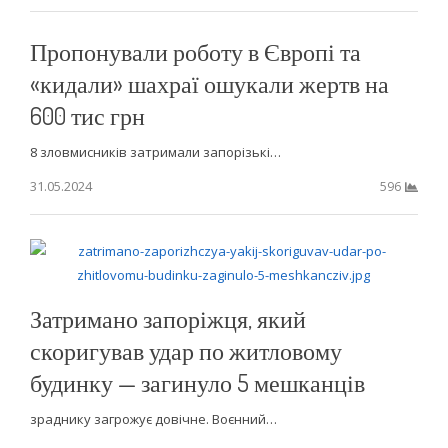
Пропонували роботу в Європі та
«кидали» шахраї ошукали жертв на
600 тис грн
8 зловмисників затримали запорізькі…
31.05.2024
596
Затримано запоріжця, який
скоригував удар по житловому
будинку — загинуло 5 мешканців
зраднику загрожує довічне. Воєнний…