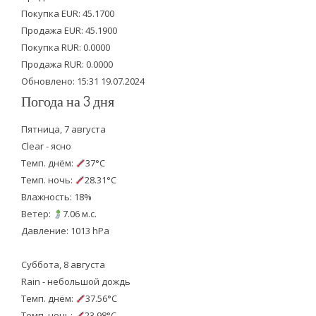
e
o
b
Покупка EUR: 45.1700
Продажа EUR: 45.1900
r
o
e
Покупка RUR: 0.0000
k
Продажа RUR: 0.0000
Обновлено: 15:31 19.07.2024
Погода на 3 дня
Пятница, 7 августа
Clear - ясно
Темп. днём:
37°C
Темп. ночь:
28.31°C
Влажность: 18%
Ветер:
7.06 м.с.
Давление: 1013 hPa
Суббота, 8 августа
Rain - небольшой дождь
Темп. днём:
37.56°C
Темп. ночь:
23.98°C