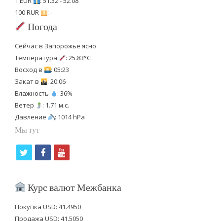
1 EUR
: 51.32 - 52.08
100 RUR
: -
Погода
Сейчас в Запорожье ясно
Температура
: 25.83°C
Восход в
: 05:23
Закат в
: 20:06
Влажность
: 36%
Ветер
: 1.71 м.с.
Давление
: 1014 hPa
Мы тут
t
f
y
w
a
o
i
c
u
Курс валют Межбанка
t
e
t
Покупка USD: 41.4950
t
b
u
Продажа USD: 41.5050