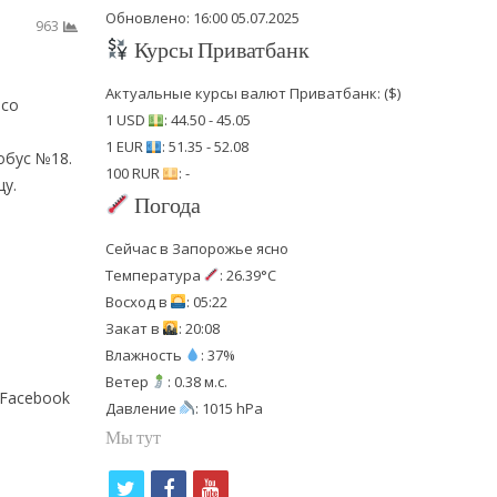
Обновлено: 16:00 05.07.2025
963
Курсы Приватбанк
Актуальные курсы валют Приватбанк: ($)
 со
1 USD
: 44.50 - 45.05
1 EUR
: 51.35 - 52.08
обус №18.
100 RUR
: -
у.
Погода
Сейчас в Запорожье ясно
Температура
: 26.39°C
Восход в
: 05:22
Закат в
: 20:08
Влажность
: 37%
Ветер
: 0.38 м.с.
 Facebook
Давление
: 1015 hPa
Мы тут
t
f
y