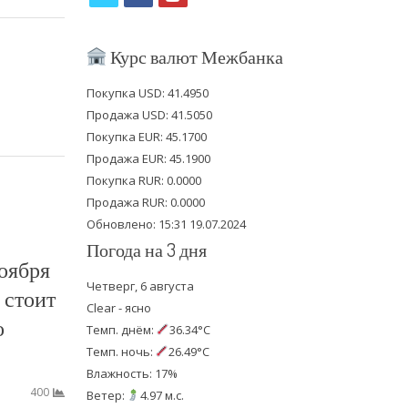
w
a
o
i
c
u
Курс валют Межбанка
t
e
t
Покупка USD: 41.4950
t
b
u
Продажа USD: 41.5050
e
o
b
Покупка EUR: 45.1700
Продажа EUR: 45.1900
r
o
e
Покупка RUR: 0.0000
k
Продажа RUR: 0.0000
Обновлено: 15:31 19.07.2024
Погода на 3 дня
оября
Четверг, 6 августа
 стоит
Clear - ясно
о
Темп. днём:
36.34°C
Темп. ночь:
26.49°C
Влажность: 17%
400
Ветер:
4.97 м.с.