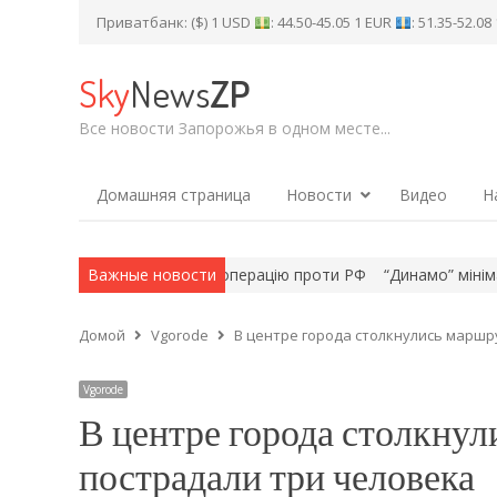
Приватбанк: ($) 1 USD
: 44.50-45.05 1 EUR
: 51.35-52.0
Sky
News
ZP
Все новости Запорожья в одном месте...
Домашняя страница
Новости
Видео
Н
 спеціальну санкційну операцію проти РФ
Важные новости
“Динамо” мінімально 
Домой
Vgorode
В центре города столкнулись маршр
Vgorode
В центре города столкнул
пострадали три человека