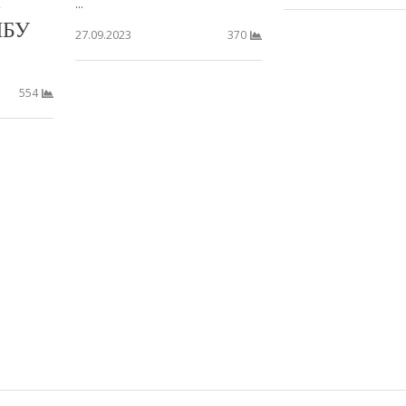
...
НБУ
27.09.2023
370
554