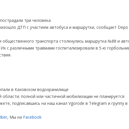
оизошло ДТП с участием автобуса и маршрутки, сообщает Depo
ки общественного транспорта столкнулись маршрутка №88 и авт
 Их с различными травмами госпитализировали в 5-ю горбольниц
ствия.
ропали в Каховском водохранилище
области: полной или частичной мобилизации не планируется
жете, подписавшись на наш канал Vgorode в Telegram и группу в
iber
, Мы на
Facebook