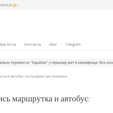
8 100 RUR
: -
аши боты
Контакты
viber
Telegram
перемогло “Карабах” у першому матчі кваліфікації Ліги конференц
утка и автобус: пострадали три человека
ись маршрутка и автобус: