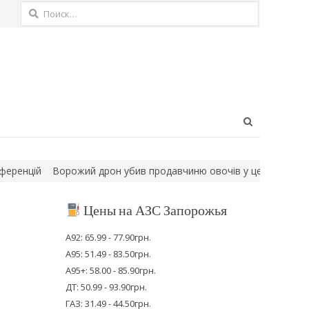
Найти:
Open
search
panel
ій
Ворожий дрон убив продавчиню овочів у центрі селища Зап
Цены на АЗС Запорожья
А92: 65.99 - 77.90грн.
А95: 51.49 - 83.50грн.
А95+: 58.00 - 85.90грн.
ДТ: 50.99 - 93.90грн.
ГАЗ: 31.49 - 44.50грн.