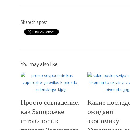
Share this post
You may also like...
Просто совпадение:
Какие послед
как Запорожье
ожидают
готовилось к
экономику
приезду Зеленского
Украины из-з