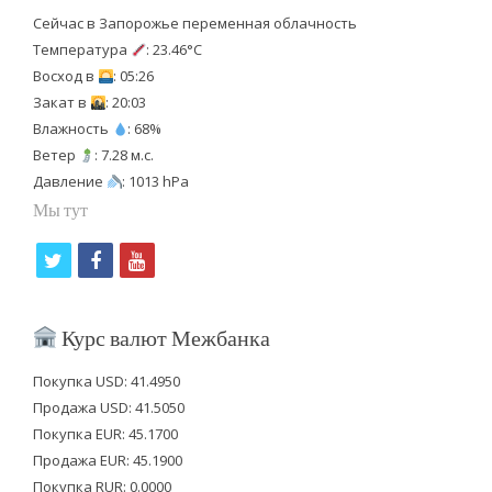
Сейчас в Запорожье переменная облачность
Температура
: 23.46°C
Восход в
: 05:26
Закат в
: 20:03
Влажность
: 68%
Ветер
: 7.28 м.с.
Давление
: 1013 hPa
Мы тут
t
f
y
w
a
o
i
c
u
Курс валют Межбанка
t
e
t
Покупка USD: 41.4950
t
b
u
Продажа USD: 41.5050
e
o
b
Покупка EUR: 45.1700
Продажа EUR: 45.1900
r
o
e
Покупка RUR: 0.0000