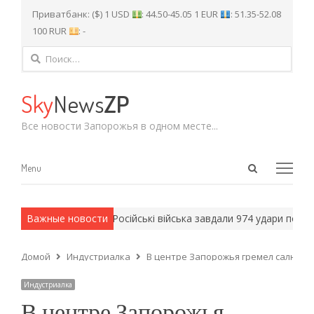
Приватбанк: ($) 1 USD
: 44.50-45.05 1 EUR
: 51.35-52.08
100 RUR
: -
Найти:
Sky
News
ZP
Все новости Запорожья в одном месте...
Open
Menu
Menu
search
panel
армейские методы.
Важные новости
Російські війська завдали 974 удари по Запо
Домой
Индустриалка
В центре Запорожья гремел салют и
Индустриалка
В центре Запорожья