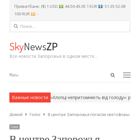
Приватбанк: ($) 1 USD
: 44.50-45.05 1 EUR
: 51.35-52.08
100 RUR
: -
Найти:
Sky
News
ZP
Все новости Запорожья в одном месте...
Open
Menu
Menu
search
panel
 армейские методы.
Важные новости
«Хлопці непритомніють від голоду»: рідні бі
Домой
Голос
В центре Запорожья погасли светофоры. Люд
Голос
В центре Запорожья