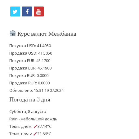
t
f
y
w
a
o
i
c
u
Курс валют Межбанка
t
e
t
Покупка USD: 41.4950
t
b
u
Продажа USD: 41.5050
e
o
b
Покупка EUR: 45.1700
Продажа EUR: 45.1900
r
o
e
Покупка RUR: 0.0000
k
Продажа RUR: 0.0000
Обновлено: 15:31 19.07.2024
Погода на 3 дня
Суббота, 8 августа
Rain - небольшой дождь
Темп. днём:
37.14°C
Темп. ночь:
23.66°C