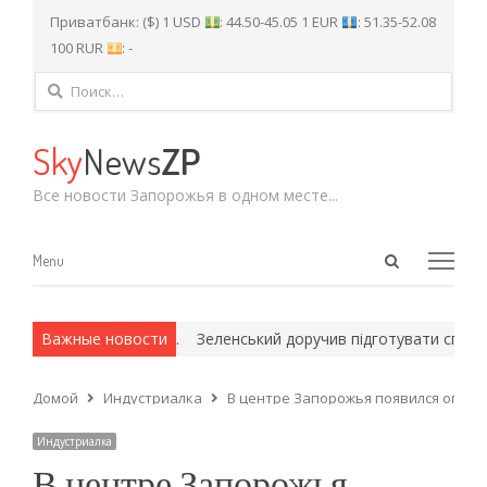
Приватбанк: ($) 1 USD
: 44.50-45.05 1 EUR
: 51.35-52.08
100 RUR
: -
Найти:
Sky
News
ZP
Все новости Запорожья в одном месте...
Open
Menu
Menu
search
panel
х и армейские методы.
Важные новости
Зеленський доручив підготувати спеціал
Домой
Индустриалка
В центре Запорожья появился огро
Индустриалка
В центре Запорожья