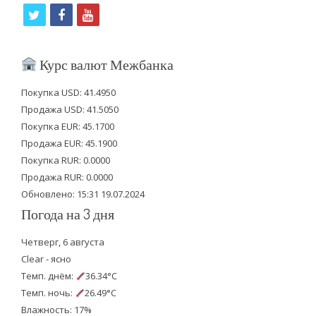
t
f
y
w
a
o
i
c
u
Курс валют Межбанка
t
e
t
Покупка USD: 41.4950
t
b
u
Продажа USD: 41.5050
e
o
b
Покупка EUR: 45.1700
Продажа EUR: 45.1900
r
o
e
Покупка RUR: 0.0000
k
Продажа RUR: 0.0000
Обновлено: 15:31 19.07.2024
Погода на 3 дня
Четверг, 6 августа
Clear - ясно
Темп. днём:
36.34°C
Темп. ночь:
26.49°C
Влажность: 17%