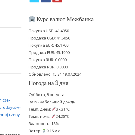
w
a
o
i
c
u
Курс валют Межбанка
t
e
t
Покупка USD: 41.4950
t
b
u
Продажа USD: 41.5050
e
o
b
Покупка EUR: 45.1700
Продажа EUR: 45.1900
r
o
e
Покупка RUR: 0.0000
k
Продажа RUR: 0.0000
Обновлено: 15:31 19.07.2024
Погода на 3 дня
Суббота, 8 августа
Rain - небольшой дождь
Темп. днём:
37.31°C
Темп. ночь:
24.28°C
Влажность: 18%
Ветер:
9.16 м.с.
льнице