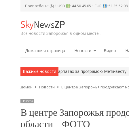
Приватбанк: ($) 1 USD
: 44.50-45.05 1 EUR
: 51.35-52.0
Sky
News
ZP
Все новости Запорожья в одном месте...
Домашняя страница
Новости
Видео
Н
жсталі оздоровилися у Карпатах за програмою Метінвесту
Важные новости
Шість
Домой
Новости
В центре Запорожья продолжают мо
Новости
В центре Запорожья прод
области – ФОТО