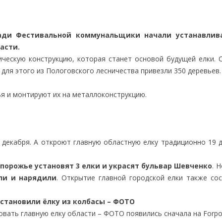
ади Фестивальной коммунальщики начали устанавлива
асти.
ческую конструкцию, которая станет основой будущей елки. 
 для этого из Пологовского лесничества привезли 350 деревьев.
ья и монтируют их на металлоконструкцию.
 декабря. А откроют главную областную елку традиционно 19 
апорожье установят 3 елки и украсят бульвар Шевченко
. 
ли и нарядили
. Открытие главной городской елки также со
становили ёлку из колбасы – ФОТО
ать главную елку области – ФОТО появились сначала на Forpo