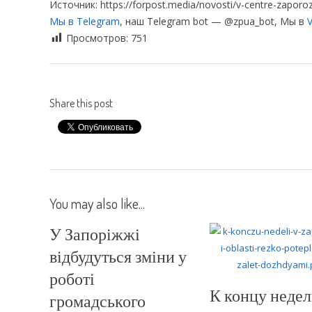
Источник: https://forpost.media/novosti/v-centre-zaporoz
Мы в Telegram
, наш Telegram bot — @zpua_bot, Мы в
V
Просмотров:
751
Share this post
You may also like...
У Запоріжжі
відбудуться зміни у
роботі
К концу недел
громадського