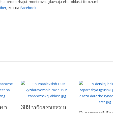
hja-prodolzhajut-montirovat-glavnuju-elku-oblasti-foto.html
iber
, Мы на
Facebook
и в
309 заболевших и
В детской бо