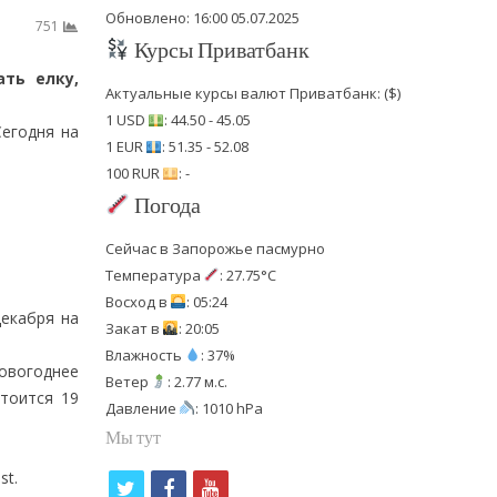
Обновлено: 16:00 05.07.2025
751
Курсы Приватбанк
ть елку,
Актуальные курсы валют Приватбанк: ($)
1 USD
: 44.50 - 45.05
Сегодня на
1 EUR
: 51.35 - 52.08
100 RUR
: -
Погода
Сейчас в Запорожье пасмурно
Температура
: 27.75°C
Восход в
: 05:24
декабря на
Закат в
: 20:05
Влажность
: 37%
Новогоднее
Ветер
: 2.77 м.с.
стоится 19
Давление
: 1010 hPa
Мы тут
st.
t
f
y