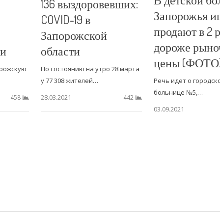
136 выздоровевших:
Запорожья и
COVID-19 в
продают в 2 
Запорожской
дороже рыно
ми
области
цены (ФОТО
орожскую
По состоянию на утро 28 марта
у 77 308 жителей…
Речь идет о городск
больнице №5,…
28.03.2021
458
442
03.09.2021