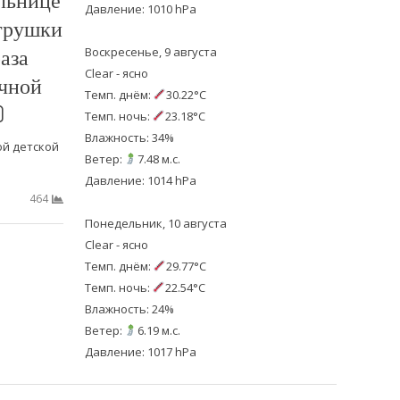
Давление: 1010 hPa
грушки
раза
Воскресенье, 9 августа
Clear - ясно
чной
Темп. днём:
30.22°C
)
Темп. ночь:
23.18°C
Влажность: 34%
ой детской
Ветер:
7.48 м.с.
Давление: 1014 hPa
464
Понедельник, 10 августа
Clear - ясно
Темп. днём:
29.77°C
Темп. ночь:
22.54°C
Влажность: 24%
Ветер:
6.19 м.с.
Давление: 1017 hPa