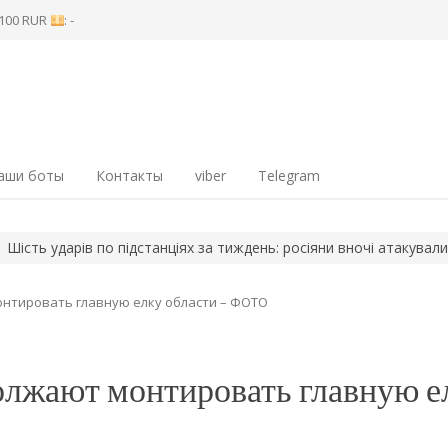
8 100 RUR
: -
аши боты
Контакты
viber
Telegram
 ударів по підстанціях за тиждень: росіяни вночі атакували крити
нтировать главную елку области – ФОТО
олжают монтировать главную е