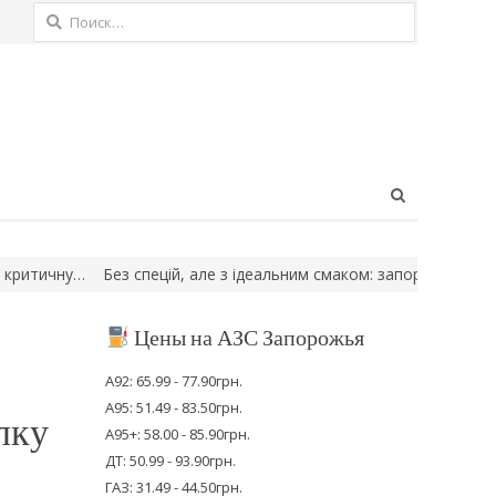
Найти:
Open
search
panel
чну…
Без спецій, але з ідеальним смаком: запорізька господин
Цены на АЗС Запорожья
А92: 65.99 - 77.90грн.
А95: 51.49 - 83.50грн.
лку
А95+: 58.00 - 85.90грн.
ДТ: 50.99 - 93.90грн.
ГАЗ: 31.49 - 44.50грн.