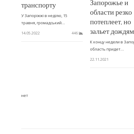
Запорожье и
транспорту
области резко
У Запоріжжі в неділю, 15
потеплеет, но
травня, громадський…
зальет дождя
14.05.2022
446
К концу недели в Зап
область придет…
22.11.2021
нет