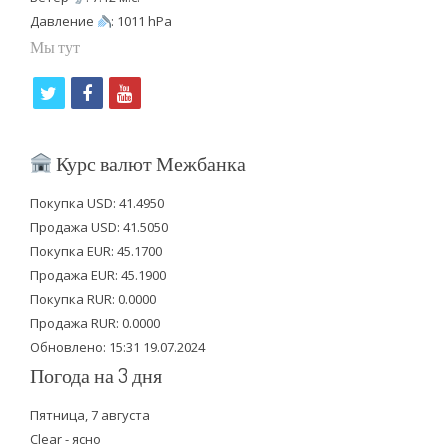
Давление
: 1011 hPa
Мы тут
t
f
y
w
a
o
i
c
u
Курс валют Межбанка
t
e
t
Покупка USD: 41.4950
t
b
u
Продажа USD: 41.5050
e
o
b
Покупка EUR: 45.1700
Продажа EUR: 45.1900
r
o
e
Покупка RUR: 0.0000
k
Продажа RUR: 0.0000
Обновлено: 15:31 19.07.2024
Погода на 3 дня
Пятница, 7 августа
Clear - ясно