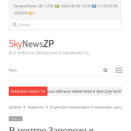
Приватбанк: ($) 1 USD
: 44.50-45.05 1 EUR
: 51.25-52.08
100 RUR
: -
Найти:
Sky
News
ZP
Все новости Запорожья в одном месте...
Open
Menu
Menu
search
panel
йские методы.
Важные новости
Російські війська намагалися просунутися на Зап
Домой
Новости
В центре Запорожья столкнулись автобус
Новости
В центре Запорожья