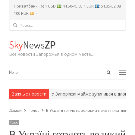
Приватбанк: ($) 1 USD
: 44.50-45.05 1 EUR
: 51.35-52.08
100 RUR
: -
Найти:
Sky
News
ZP
Все новости Запорожья в одном месте...
Open
Menu
Menu
search
panel
 и армейские методы.
Важные новости
У Запоріжжі майже зупинився відлов і ст
Домой
Голос
В Україні готують великий пакет пільг для 
Голос
В Україні готують великий