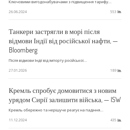
Ключовими вигодонабувачами з підвищення тарифу…
26.06.2024
553
Танкери застрягли в морі після
відмови Індії від російської нафти, —
Bloomberg
Після відмови Індії від імпорту російської…
27.01.2026
189
Кремль спробує домовитися з новим
урядом Сирії залишити війська, — ISW
Кремль обережно та нерішуче реагує на падіння…
11.12.2024
435