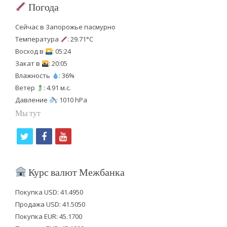
Погода
Сейчас в Запорожье пасмурно
Температура
: 29.71°C
Восход в
: 05:24
Закат в
: 20:05
Влажность
: 36%
Ветер
: 4.91 м.с.
Давление
: 1010 hPa
Мы тут
t
f
y
w
a
o
i
c
u
Курс валют Межбанка
t
e
t
Покупка USD: 41.4950
t
b
u
Продажа USD: 41.5050
e
o
b
Покупка EUR: 45.1700