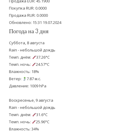
Продажа EUR: 45.1900
r
o
e
Покупка RUR: 0.0000
k
Продажа RUR: 0.0000
Обновлено: 15:31 19.07.2024
Погода на 3 дня
Суббота, 8 августа
Rain - небольшой дождь
Темп. днём:
37.26°C
Темп. ночь:
24.57°C
Влажность: 18%
Ветер:
7.87 м.с.
Давление: 1009 hPa
Воскресенье, 9 августа
Rain - небольшой дождь
Темп. днём:
31.6°C
Темп. ночь:
25.96°C
Влажность: 34%