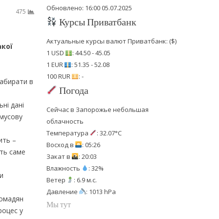
Обновлено: 16:00 05.07.2025
475
Курсы Приватбанк
Актуальные курсы валют Приватбанк: ($)
акої
1 USD
: 44.50 - 45.05
1 EUR
: 51.35 - 52.08
100 RUR
: -
набирати в
Погода
ні дані
Сейчас в Запорожье небольшая
имусову
облачность
Температура
: 32.07°C
ить –
Восход в
: 05:26
ть саме
Закат в
: 20:03
Влажность
: 32%
и
Ветер
: 6.9 м.с.
Давление
: 1013 hPa
ромадян
Мы тут
роцес у