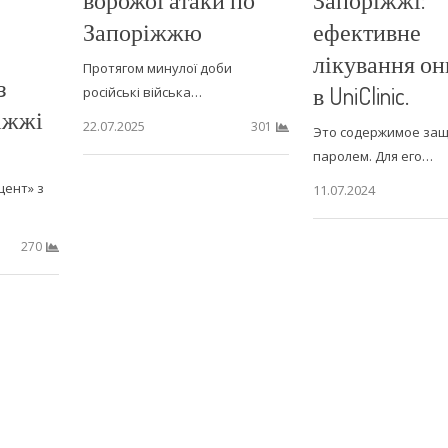
Запоріжжю
ефективне
лікування он
Протягом минулої доби
з
в UniClinic.
російські війська…
ріжжі
22.07.2025
301
Это содержимое за
паролем. Для его…
цент» з
11.07.2024
270