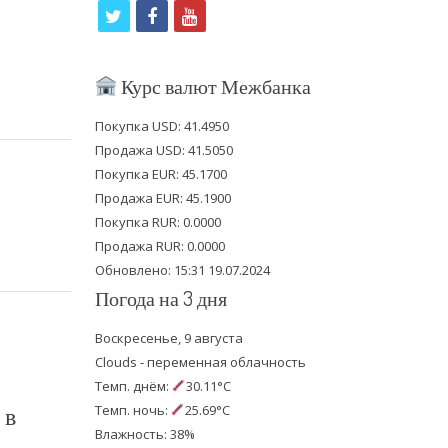
t
f
y
w
a
o
i
c
u
Курс валют Межбанка
t
e
t
Покупка USD: 41.4950
t
b
u
Продажа USD: 41.5050
e
o
b
Покупка EUR: 45.1700
Продажа EUR: 45.1900
r
o
e
Покупка RUR: 0.0000
k
Продажа RUR: 0.0000
Обновлено: 15:31 19.07.2024
Погода на 3 дня
Воскресенье, 9 августа
Clouds - переменная облачность
Темп. днём:
30.11°C
 в
Темп. ночь:
25.69°C
Влажность: 38%