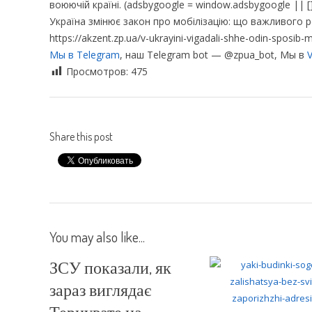
воюючій країні. (adsbygoogle = window.adsbygoogle || [])
Україна змінює закон про мобілізацію: що важливого р
https://akzent.zp.ua/v-ukrayini-vigadali-shhe-odin-sposib-
Мы в Telegram
, наш Telegram bot — @zpua_bot, Мы в
V
Просмотров:
475
Share this post
You may also like...
ЗСУ показали, як
зараз виглядає
Тернувате на