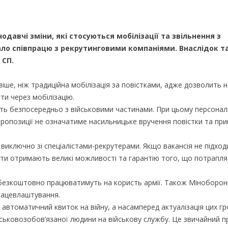
давчі зміни, які стосуються мобілізації та звільнення з
ало співпрацю з рекрутинговими компаніями. Внаслідок т
 СП.
іше, ніж традиційна мобілізація за повістками, адже дозволить 
ти через мобілізацію.
ь безпосередньо з військовими частинами. При цьому персональ
пропозиції не означатиме насильницьке вручення повістки та пр
 виключно зі спеціалістами-рекрутерами. Якщо вакансія не підход
ти отримають великі можливості та гарантію того, що потрапля
и безкоштовно працюватимуть на користь армії. Також Міноборон
рацевлаштування.
 автоматичний квиток на війну, а насамперед актуалізація цих г
йськовозобов’язаної людини на військову службу. Це звичайний п