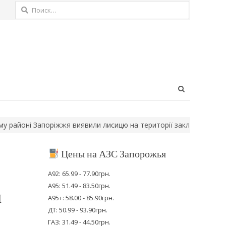
Найти:
Open
search
panel
ні Запоріжжя виявили лисицю на території закладу освіти…
У З
Цены на АЗС Запорожья
А92: 65.99 - 77.90грн.
А95: 51.49 - 83.50грн.
и
А95+: 58.00 - 85.90грн.
ДТ: 50.99 - 93.90грн.
ГАЗ: 31.49 - 44.50грн.