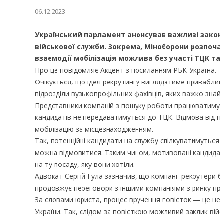
06.12.2023
Український парламент анонсував важливі законо
військової служби. Зокрема, Міноборони розпоч
взаємодії мобілізація можлива без участі ТЦК та
Про це повідомляє Акцент з посиланням РБК-Україна.
Очікується, що ідея рекрутингу виглядатиме приваблив
підрозділи вузькопрофільних фахівців, яких важко знай
Представники компаній з пошуку роботи працюватимут
кандидатів не передаватимуться до ТЦК. Відмова від 
мобілізацію за місцезнаходженням.
Так, потенційні кандидати на службу спілкуватимуться
можна відмовитися. Таким чином, мотивовані кандида
на ту посаду, яку вони хотіли.
Адвокат Сергій Гула зазначив, що компанії рекрутер
продовжує переговори з іншими компаніями з ринку п
За словами юриста, процес вручення повісток — це не
України. Так, слідом за повісткою можливий заклик ві