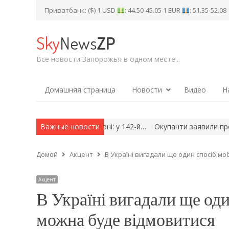
Приватбанк: ($) 1 USD
: 44.50-45.05 1 EUR
: 51.35-52.0
Sky
News
ZP
Все новости Запорожья в одном месте...
Домашняя страница
Новости
Видео
Н
а в Запорізькому районі: у 142-й…
Важные новости
Окупанти заявили про захопл
Домой
Акцент
В Україні вигадали ще один спосіб моб
Акцент
В Україні вигадали ще оди
можна буде відмовитися