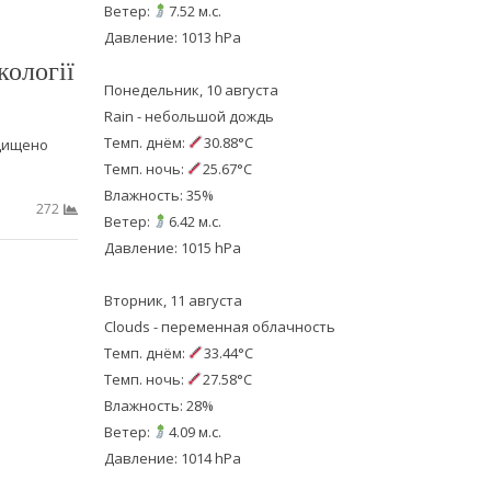
Ветер:
7.52 м.с.
Давление: 1013 hPa
кології
Понедельник, 10 августа
Rain - небольшой дождь
Темп. днём:
30.88°C
щищено
Темп. ночь:
25.67°C
Влажность: 35%
272
Ветер:
6.42 м.с.
Давление: 1015 hPa
Вторник, 11 августа
Clouds - переменная облачность
Темп. днём:
33.44°C
Темп. ночь:
27.58°C
Влажность: 28%
Ветер:
4.09 м.с.
Давление: 1014 hPa