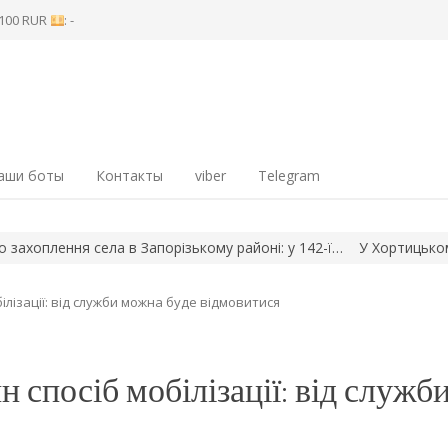
8 100 RUR
: -
аши боты
Контакты
viber
Telegram
ення села в Запорізькому районі: у 142-ї…
У Хортицькому райо
ілізації: від служби можна буде відмовитися
н спосіб мобілізації: від служб