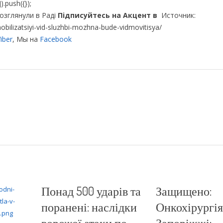
.push({});
озглянули в Раді
Підписуйтесь на Акцент в
Источник:
mobilizatsiyi-vid-sluzhbi-mozhna-bude-vidmovitisya/
iber
, Мы на
Facebook
Понад 500 ударів та
Защищено:
поранені: наслідки
Онкохірургія
ворожої атаки по
Запоріжжі: