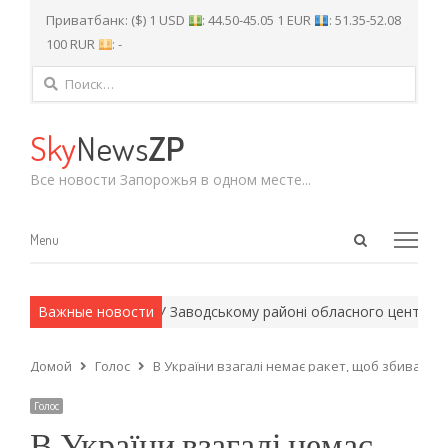
Приватбанк: ($) 1 USD
: 44.50-45.05 1 EUR
: 51.35-52.08
100 RUR
: -
Найти:
Sky
News
ZP
Все новости Запорожья в одном месте...
Open
Menu
Menu
search
panel
армейские методы.
Важные новости
У Заводському районі обласного центру пр
Домой
Голос
В України взагалі немає ракет, щоб збивати 
Голос
В України взагалі немає