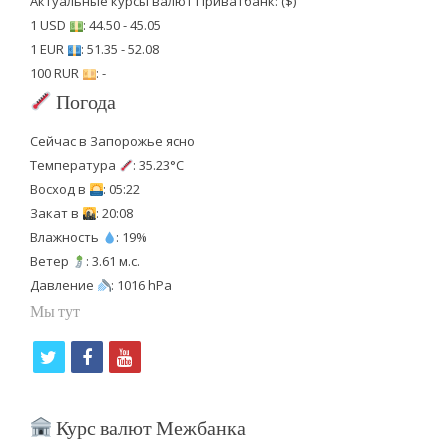
Актуальные курсы валют Приватбанк: ($)
1 USD
: 44.50 - 45.05
1 EUR
: 51.35 - 52.08
100 RUR
: -
Погода
Сейчас в Запорожье ясно
Температура
: 35.23°C
Восход в
: 05:22
Закат в
: 20:08
Влажность
: 19%
Ветер
: 3.61 м.с.
Давление
: 1016 hPa
Мы тут
t
f
y
w
a
o
i
c
u
Курс валют Межбанка