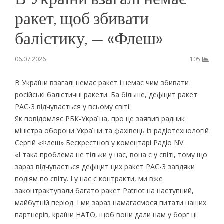
ракет, щоб збивати
балістику, — «Флеш»
06.07.2026
105
В України взагалі немає ракет і немає чим збивати
російські балістичні ракети. Ба більше, дефіцит ракет
PAC-3 відчувається у всьому світі.
Як повідомляє РБК-Україна, про це заявив радник
міністра оборони України та фахівець із радіотехнологій
Сергій «Флеш» Бескрестнов у коментарі Радіо NV.
«І така проблема не тільки у нас, вона є у світі, тому що
зараз відчувається дефіцит цих ракет PAC-3 завдяки
подіям по світу. І у нас є контракти, ми вже
законтрактували багато ракет Patriot на наступний,
майбутній період. І ми зараз намагаємося питати наших
партнерів, країни НАТО, щоб вони дали нам у борг ці