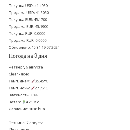
t
e
t
Покупка USD: 41.4950
t
b
u
Продажа USD: 41.5050
e
o
b
Покупка EUR: 45.1700
Продажа EUR: 45.1900
r
o
e
Покупка RUR: 0.0000
k
Продажа RUR: 0.0000
Обновлено: 15:31 19.07.2024
Погода на 3 дня
Четверг, 6 августа
Clear - ясно
Темп. днём:
35.45°C
Темп. ночь:
27.75°C
Влажность: 18%
Ветер:
4.21 м.с.
Давление: 1016 hPa
Пятница, 7 августа
Clear - ясно