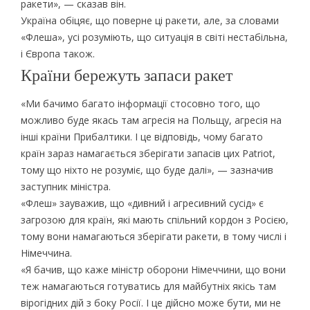
ракети», — сказав він.
Україна обіцяє, що поверне ці ракети, але, за словами
«Флеша», усі розуміють, що ситуація в світі нестабільна,
і Європа також.
Країни бережуть запаси ракет
«Ми бачимо багато інформації стосовно того, що
можливо буде якась там агресія на Польщу, агресія на
інші країни Прибалтики. І це відповідь, чому багато
країн зараз намагається зберігати запасів цих Patriot,
тому що ніхто не розуміє, що буде далі», — зазначив
заступник міністра.
«Флеш» зауважив, що «дивний і агресивний сусід» є
загрозою для країн, які мають спільний кордон з Росією,
тому вони намагаються зберігати ракети, в тому числі і
Німеччина.
«Я бачив, що каже міністр оборони Німеччини, що вони
теж намагаються готуватись для майбутніх якісь там
вірогідних дій з боку Росії. І це дійсно може бути, ми не