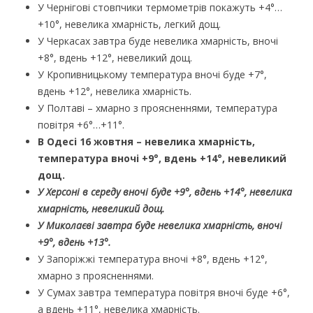
У Чернігові стовпчики термометрів покажуть +4°…
+10°, невелика хмарність, легкий дощ.
У Черкасах завтра буде невелика хмарність, вночі
+8°, вдень +12°, невеликий дощ.
У Кропивницькому температура вночі буде +7°,
вдень +12°, невелика хмарність.
У Полтаві – хмарно з проясненнями, температура
повітря +6°…+11°.
В Одесі 16 жовтня – невелика хмарність,
температура вночі +9°, вдень +14°, невеликий
дощ.
У Херсоні в середу вночі буде +9°, вдень +14°, невелика
хмарність, невеликий дощ.
У Миколаєві завтра буде невелика хмарність, вночі
+9°, вдень +13°.
У Запоріжжі температура вночі +8°, вдень +12°,
хмарно з проясненнями.
У Сумах завтра температура повітря вночі буде +6°,
а вдень +11°, невелика хмарність.