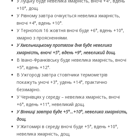
У Луцьку буде невелика хмарність, вночі +4°, вдень
+10°, дощ.
У Рівному завтра очікується невелика хмарність,
вночі +4°, вдень +10°.
У Тернополі 16 жовтня вночі буде +6°, вдень +10°,
хмарно з проясненнями.
У Хмельницькому протягом дня буде невелика
хмарність, вночі +5°, вдень +9°, невеликий дощ.
В Івано-Франківську буде невелика хмарність, вночі
+5°, вдень +12°.
В Ужгороді завтра стовпчики термометрів
покажуть уночі +3°, удень +14°, практично
безхмарно.
У Чернівцях у середу – невелика хмарність, вночі
+6°, вдень +11°, невеликий дощ.
У Вінниці завтра буде +5°…+10°, невелика хмарність,
дощ.
У Житомирі в середу вночі буде +5°, вдень +10°,
невелика хмарність, дощ.