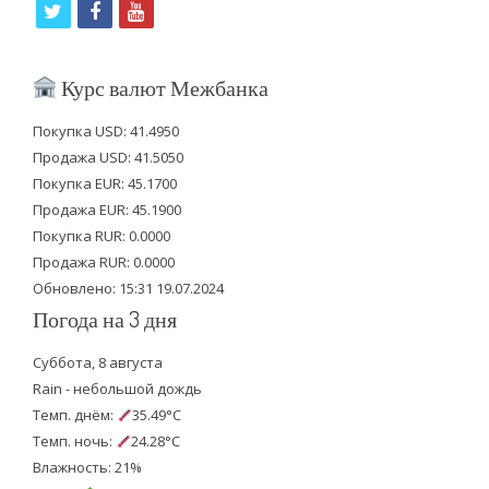
t
f
y
w
a
o
i
c
u
Курс валют Межбанка
t
e
t
Покупка USD: 41.4950
t
b
u
Продажа USD: 41.5050
e
o
b
Покупка EUR: 45.1700
Продажа EUR: 45.1900
r
o
e
Покупка RUR: 0.0000
k
Продажа RUR: 0.0000
Обновлено: 15:31 19.07.2024
Погода на 3 дня
Суббота, 8 августа
Rain - небольшой дождь
Темп. днём:
35.49°C
Темп. ночь:
24.28°C
Влажность: 21%