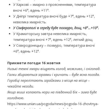
У Харкові – хмарно з проясненнями, температура
вночі +6°, вдень +11°.
У Дніпрі температура вночі буде +7°, вдень +12°,
невелика хмарність.
У Сімферополі в середу буде похмуро, дощ, +8°…+10°.
У Краматорську завтра невелика хмарність,
температура вночі +7°, вдень +12°, легкий дощ.
У Сєвєродонецьку – похмуро, температура вночі
+6°, вдень +12°.
Прикмети погоди 16 жовтня
Низькі темні хмари віщують холод, можливо, і снігопад.
Галки збираються зграями і кричать – буде ясна погода.
Горобці перелітають зграйками з місця на місце –
чекайте негоди.
Якщо миші копають нори на південний бік – зима буде
холодною.
https://www.unian.ua/pogoda/news/pogoda-16-zhovtnya-