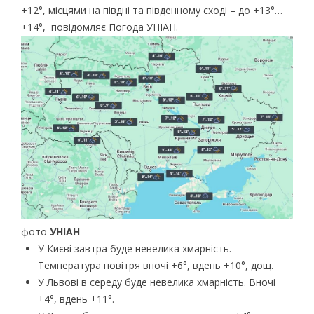
+12°, місцями на півдні та південному сході – до +13°…
+14°, повідомляє Погода УНІАН.
фото
УНІАН
У Києві завтра буде невелика хмарність.
Температура повітря вночі +6°, вдень +10°, дощ.
У Львові в середу буде невелика хмарність. Вночі
+4°, вдень +11°.