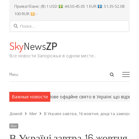
Приватбанк: ($) 1 USD
: 44.50-45.05 1 EUR
: 51.35-52.08
100 RUR
: -
Найти:
Sky
News
ZP
Все новости Запорожья в одном месте...
Open
Menu
Menu
search
panel
рмейские методы.
Важные новости
Нове офіційне свято в Україні: що відзначат
Домой
Миг
В Україні завтра, 16 жовтня, дощі та заморозки,
Миг
В Україні завтра, 16 жовтня,