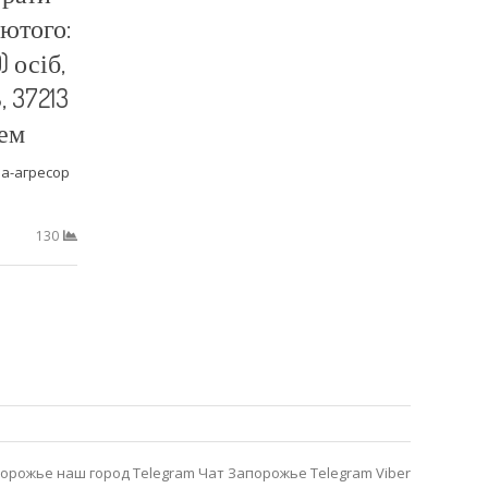
лютого:
) осіб,
, 37213
тем
на-агресор
130
орожье наш город Telegram
Чат Запорожье Telegram
Viber