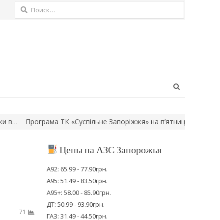
Найти:
Open
search
panel
грама ТК «Суспільне Запоріжжя» на п’ятницю, 7 серпня
Церковн
Цены на АЗС Запорожья
А92: 65.99 - 77.90грн.
А95: 51.49 - 83.50грн.
А95+: 58.00 - 85.90грн.
ДТ: 50.99 - 93.90грн.
71
ГАЗ: 31.49 - 44.50грн.