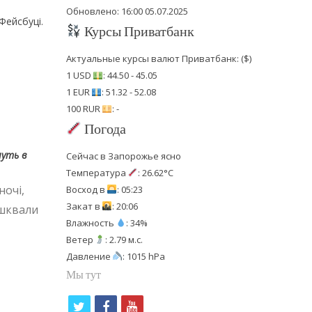
Обновлено: 16:00 05.07.2025
Фейсбуці.
Курсы Приватбанк
Актуальные курсы валют Приватбанк: ($)
1 USD
: 44.50 - 45.05
1 EUR
: 51.32 - 52.08
100 RUR
: -
Погода
уть в
Сейчас в Запорожье ясно
Температура
: 26.62°C
ночі,
Восход в
: 05:23
Закат в
: 20:06
 шквали
Влажность
: 34%
Ветер
: 2.79 м.с.
Давление
: 1015 hPa
Мы тут
t
f
y