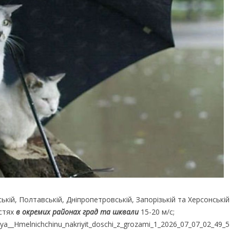
вській, Полтавській, Дніпропетровській, Запорізькій та Херсонські
астях
в окремих районах град та шквали
15-20 м/с;