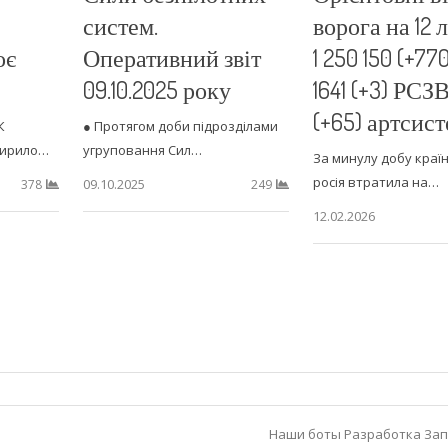
систем.
ворога на 12 
оє
Оперативний звіт
1 250 150 (+770
09.10.2025 року
1641 (+3) РСЗВ
(+65) артсис
К
● Протягом доби підрозділами
Кирило…
угруповання Сил…
За минулу добу краї
росія втратила на…
09.10.2025
378
249
12.02.2026
Наши боты
Разработка
Зап