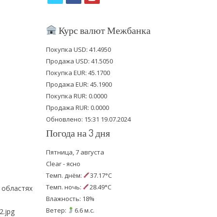
w
a
o
i
c
u
Курс валют Межбанка
t
e
t
Покупка USD: 41.4950
t
b
u
Продажа USD: 41.5050
e
o
b
Покупка EUR: 45.1700
Продажа EUR: 45.1900
r
o
e
Покупка RUR: 0.0000
k
Продажа RUR: 0.0000
Обновлено: 15:31 19.07.2024
Погода на 3 дня
Пятница, 7 августа
Clear - ясно
Темп. днём:
37.17°C
Темп. ночь:
28.49°C
й областях
Влажность: 18%
Ветер:
6.6 м.с.