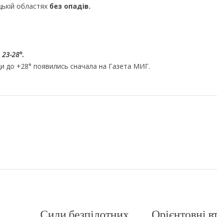
ицькій областях
без опадів.
 23-28°.
и до +28° появились сначала на Газета МИГ.
Сили безпілотних
Орієнтовні в