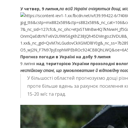
У четвер, 9 липня,
по всій Україні очікуються дощі, м
Прогноз погоди в Україні на добу 9 липня
9 липня
над територією України прохолодні волог
нестійкому стані, що зумовлюватиме й відповідну пого
У більшості областей прогнозуємо дощі різно
проте більше вдень за рахунок посилення к
15-20 м/с та град.