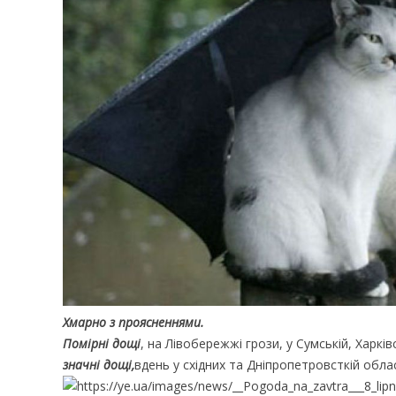
Хмарно з проясненнями.
Помірні дощі
, на Лівобережжі грози, у Сумській, Харкі
значні дощі,
вдень у східних та Дніпропетровсткій обл