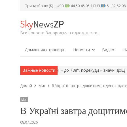
Приватбанк: ($) 1 USD
: 44.50-45.05 1 EUR
: 51.32-52.0
Sky
News
ZP
Все новости Запорожья в одном месте...
Домашняя страница
Новости
Видео
Н
Сьогодні в Україні – до +38°, подекуди – значні дощі…
Важные новости
«Englis
Домой
Миг
В Україні завтра дощитиме, вдень подек
Миг
В Україні завтра дощитиме
08.07.2026