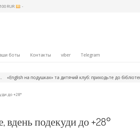
8 100 RUR
: -
аши боты
Контакты
viber
Telegram
h на подушках» та дитячий клуб: приходьте до бібліотеки в…
Про
уди до +28°
, вдень подекуди до +28°