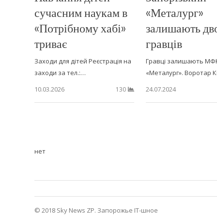
сучасним наукам в
«Металург»
«Потрібному хабі»
залишають дв
триває
гравців
Заходи для дітей Реєстрація на
Гравці залишають МФ
заходи за тел.:…
«Металург». Воротар 
10.03.2026
24.07.2024
130
нет
© 2018 Sky News ZP.
Запорожье IT-шное