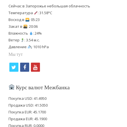
Сейчас в Запорожье небольшая облачность
Температура
: 31.58°C
Восход в
: 05:23
Закат в
: 20:06
Влажность
: 24%
Ветер
: 3.54 м.с.
Давление
: 1010 hPa
Мы тут
t
f
y
w
a
o
i
c
u
Курс валют Межбанка
t
e
t
Покупка USD: 41.4950
t
b
u
Продажа USD: 41.5050
e
o
b
Покупка EUR: 45.1700
Продажа EUR: 45.1900
r
o
e
Покупка RUR: 0.0000