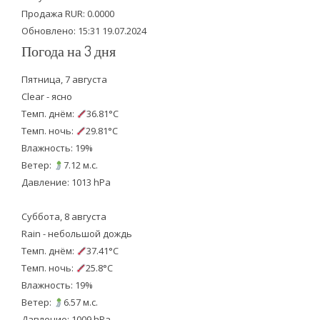
k
Продажа RUR: 0.0000
Обновлено: 15:31 19.07.2024
Погода на 3 дня
Пятница, 7 августа
Clear - ясно
Темп. днём:
36.81°C
Темп. ночь:
29.81°C
Влажность: 19%
Ветер:
7.12 м.с.
Давление: 1013 hPa
Суббота, 8 августа
Rain - небольшой дождь
Темп. днём:
37.41°C
Темп. ночь:
25.8°C
Влажность: 19%
Ветер:
6.57 м.с.
Давление: 1009 hPa