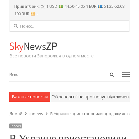
Приватбанк: ($) 1 USD
: 44.50-45.05 1 EUR
: 51.25-52.08
100 RUR
: -
Найти:
Sky
News
ZP
Все новости Запорожья в одном месте...
Open
Menu
Menu
search
panel
и армейские методы.
Важные новости
“Укренерго” не прогнозує відключень світл
Домой
ipnews
В Украине приостановили продажу лекарств
ipnews
В Украине приостановили