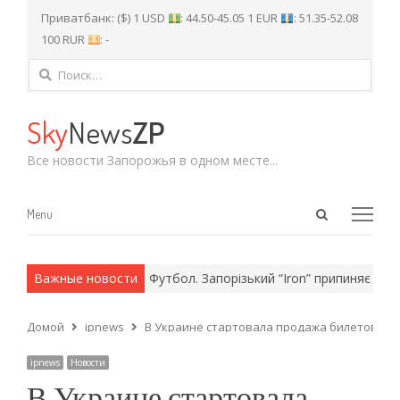
Приватбанк: ($) 1 USD
: 44.50-45.05 1 EUR
: 51.35-52.08
100 RUR
: -
Найти:
Sky
News
ZP
Все новости Запорожья в одном месте...
Open
Menu
Menu
search
panel
и армейские методы.
Важные новости
Футбол. Запорізький “Iron” припиняє борот
Домой
ipnews
В Украине стартовала продажа билетов на
ipnews
Новости
В Украине стартовала