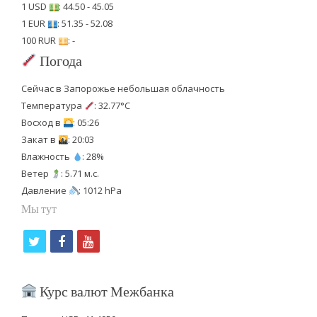
1 USD
: 44.50 - 45.05
1 EUR
: 51.35 - 52.08
100 RUR
: -
Погода
Сейчас в Запорожье небольшая облачность
Температура
: 32.77°C
Восход в
: 05:26
Закат в
: 20:03
Влажность
: 28%
Ветер
: 5.71 м.с.
Давление
: 1012 hPa
Мы тут
t
f
y
w
a
o
i
c
u
Курс валют Межбанка
t
e
t