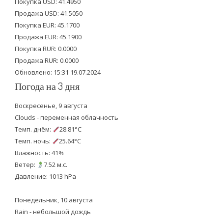
Покупка USD: 41.4950
t
b
u
Продажа USD: 41.5050
e
o
b
Покупка EUR: 45.1700
Продажа EUR: 45.1900
r
o
e
Покупка RUR: 0.0000
k
Продажа RUR: 0.0000
Обновлено: 15:31 19.07.2024
Погода на 3 дня
Воскресенье, 9 августа
Clouds - переменная облачность
Темп. днём:
28.81°C
Темп. ночь:
25.64°C
Влажность: 41%
Ветер:
7.52 м.с.
Давление: 1013 hPa
Понедельник, 10 августа
Rain - небольшой дождь