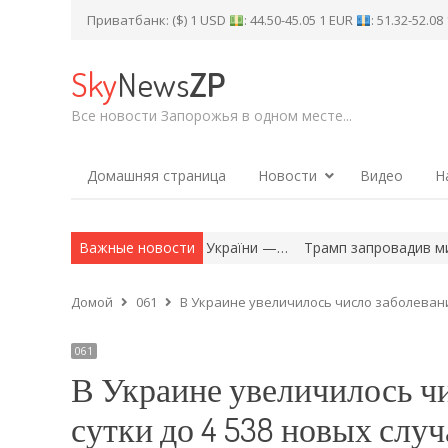
Приватбанк: ($) 1 USD
: 44.50-45.05 1 EUR
: 51.32-52.0
Sky
News
ZP
Все новости Запорожья в одном месте...
Домашняя страница
Новости
Видео
Н
рсі «Молодіжна столиця України —…
Важные новости
Трамп запровадив мита на п
Домой
061
В Украине увеличилось число заболевани
061
В Украине увеличилось чи
сутки до 4 538 новых случ