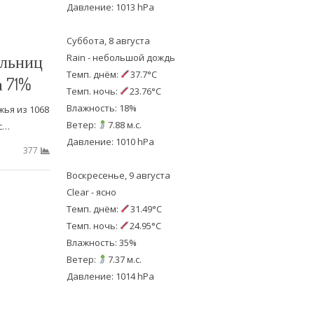
Давление: 1013 hPa
Суббота, 8 августа
ольниц
Rain - небольшой дождь
Темп. днём:
37.7°C
 71%
Темп. ночь:
23.76°C
Влажность: 18%
ья из 1068
Ветер:
7.88 м.с.
с…
Давление: 1010 hPa
377
Воскресенье, 9 августа
Clear - ясно
Темп. днём:
31.49°C
Темп. ночь:
24.95°C
Влажность: 35%
Ветер:
7.37 м.с.
Давление: 1014 hPa