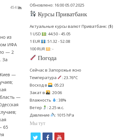
Обновлено: 16:00 05.07.2025
454
Курсы Приватбанк
Актуальные курсы валют Приватбанк: ($)
1 USD
: 44.50 - 45.05
но из
1 EUR
: 51.32 - 52.08
одом ИФА
100 RUR
: -
ло — 2
Погода
. За
Сейчас в Запорожье ясно
 Киев —
Температура
: 23.76°C
учаев;
Восход в
: 05:23
кая
Закат в
: 20:06
область —
Влажность
: 38%
 Одесская
Ветер
: 2.25 м.с.
лучаев;
Давление
: 1015 hPa
кая
Мы тут
— 65
ля
t
f
y