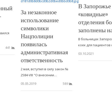
В Запорожье
онный
За незаконное
«ковидные»
—
использование
отделения б
символики
заполнены на
явился
Нацполиции
В больницах Запорож
появилась
коек для пациентов 
441
административная
03.10.2021
ответственность
2 мая, вступил в силу закон №
2584-VIII "О внесении…
05.05.2019
589