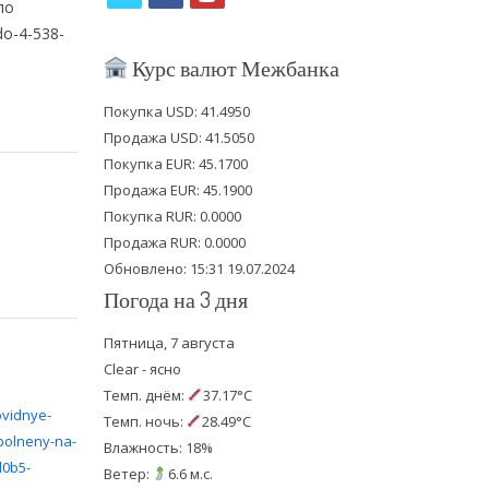
ло
w
a
o
do-4-538-
i
c
u
Курс валют Межбанка
t
e
t
Покупка USD: 41.4950
t
b
u
Продажа USD: 41.5050
e
o
b
Покупка EUR: 45.1700
Продажа EUR: 45.1900
r
o
e
Покупка RUR: 0.0000
k
Продажа RUR: 0.0000
Обновлено: 15:31 19.07.2024
Погода на 3 дня
Пятница, 7 августа
Clear - ясно
Темп. днём:
37.17°C
Темп. ночь:
28.49°C
Влажность: 18%
Ветер:
6.6 м.с.