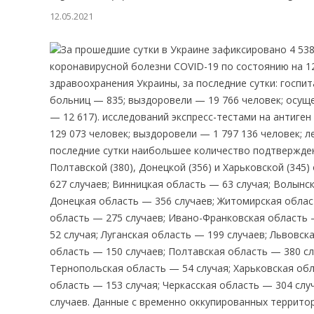
12.05.2021
За прошедшие сутки в Украине зафиксировано 4 538
коронавирусной болезни COVID-19 по состоянию на 12
здравоохранения Украины, за последние сутки: госпи
больниц — 835; выздоровели — 19 766 человек; осу
— 12 617). исследований экспресс-тестами на антиген
129 073 человек; выздоровели — 1 797 136 человек; л
последние сутки наибольшее количество подтвержденны
Полтавской (380), Донецкой (356) и Харьковской (345
627 случаев; Винницкая область — 63 случая; Волынс
Донецкая область — 356 случаев; Житомирская облас
область — 275 случаев; Ивано-Франковская область 
52 случая; Луганская область — 199 случаев; Львовск
область — 150 случаев; Полтавская область — 380 сл
Тернопольская область — 54 случая; Харьковская обл
область — 153 случая; Черкасская область — 304 слу
случаев. Данные с временно оккупированных террито