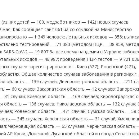
 (из них детей — 180, медработников — 142) новых случаев
 мая. Как сообщает сайт 061.ua со ссылкой на Министерство
тализировано — 1 349 человек; летальных исходов — 356; выписа
ществлено тестирований — 71 383 (методом ПЦР — 38 959, мет
 к SARS-CoV-2 — 19 807 За все время пандемии в Украине заболе
етальных исходов — 46 987; проведения ПЦР-тестов — 9 721 036
х случаев зарегистрировано в г. Киев (627), Ровенской (471),
) областях. Общее количество случаев заболевания в регионах г.
кая область — 139 случаев; Днепропетровская область — 211 сл
ть — 60 случаев; Закарпатская область — 12 случаев; Запорожс
— 31 случай; Киевская область — 169 случаев; Кировоградская 
ая область — 136 случаев; Николаевская область — 132 случая;
учаев; Ровенская область — 471 случай; Сумская область — 58 с
асть — 345 случаев; Херсонская область — 31 случай; Хмельниц
чая; Черновицкая область — 65 случаев; Черниговская область 
рий АР Крым, Донецкой, Луганской областей и города Севастопо