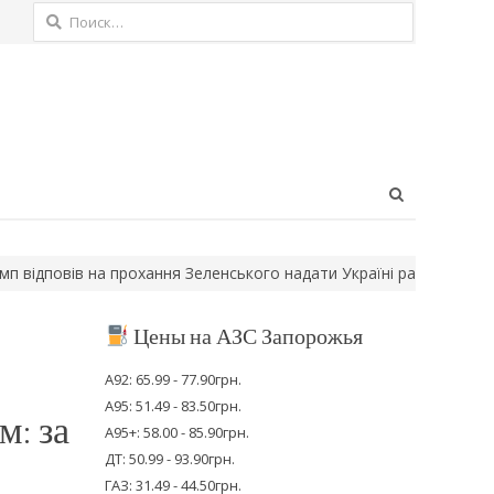
Найти:
Open
search
panel
овів на прохання Зеленського надати Україні ракети для ППО
У
Цены на АЗС Запорожья
А92: 65.99 - 77.90грн.
А95: 51.49 - 83.50грн.
м: за
А95+: 58.00 - 85.90грн.
ДТ: 50.99 - 93.90грн.
ГАЗ: 31.49 - 44.50грн.