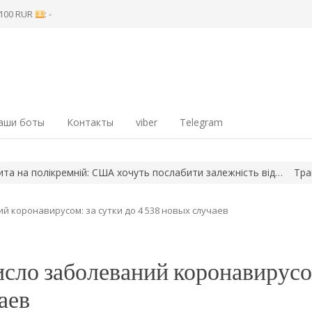
8 100 RUR
: -
аши боты
Контакты
viber
Telegram
олікремній: США хочуть послабити залежність від…
Трамп відп
й коронавирусом: за сутки до 4 538 новых случаев
сло заболеваний коронавирусо
аев