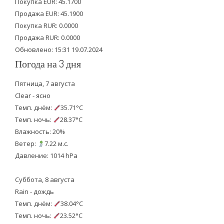
e
o
b
Покупка EUR: 45.1700
Продажа EUR: 45.1900
r
o
e
Покупка RUR: 0.0000
k
Продажа RUR: 0.0000
Обновлено: 15:31 19.07.2024
Погода на 3 дня
Пятница, 7 августа
Clear - ясно
Темп. днём:
35.71°C
Темп. ночь:
28.37°C
Влажность: 20%
Ветер:
7.22 м.с.
Давление: 1014 hPa
Суббота, 8 августа
Rain - дождь
Темп. днём:
38.04°C
Темп. ночь:
23.52°C