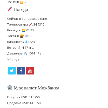
100 RUR
: -
Погода
Сейчас в Запорожье ясно
Температура
: 34.73°C
Восход в
: 05:23
Закат в
: 20:06
Влажность
: 22%
Ветер
: 4.17 м.с.
Давление
: 1014 hPa
Мы тут
t
f
y
w
a
o
i
c
u
Курс валют Межбанка
t
e
t
Покупка USD: 41.4950
t
b
u
Продажа USD: 41.5050