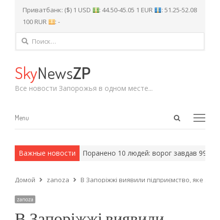
Приватбанк: ($) 1 USD
: 44.50-45.05 1 EUR
: 51.25-52.08
100 RUR
: -
Найти:
Sky
News
ZP
Все новости Запорожья в одном месте...
Open
Menu
Menu
search
panel
и армейские методы.
Важные новости
Поранено 10 людей: ворог завдав 997 удар
Домой
zanoza
В Запоріжжі виявили підприємство, яке за
zanoza
В Запоріжжі виявили