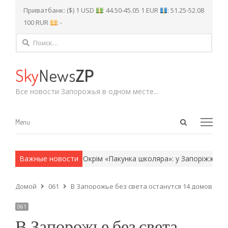
Приватбанк: ($) 1 USD
: 44.50-45.05 1 EUR
: 51.25-52.08
100 RUR
: -
Найти:
Sky
News
ZP
Все новости Запорожья в одном месте...
Open
Menu
Menu
search
panel
 армейские методы.
Важные новости
Окрім «Пакунка школяра»: у Запоріжжі ба
Домой
061
В Запорожье без света останутся 14 домов, — 
061
В Запорожье без света