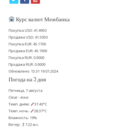
w
a
o
i
c
u
Курс валют Межбанка
t
e
t
Покупка USD: 41.4950
t
b
u
Продажа USD: 41.5050
e
o
b
Покупка EUR: 45.1700
Продажа EUR: 45.1900
r
o
e
Покупка RUR: 0.0000
k
Продажа RUR: 0.0000
Обновлено: 15:31 19.07.2024
Погода на 3 дня
Пятница, 7 августа
Clear - ясно
Темп. днём:
37.43°C
Темп. ночь:
28.37°C
Влажность: 19%
Ветер:
7.22 м.с.