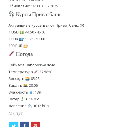
Обновлено: 16:00 05.07.2025
Курсы Приватбанк
Актуальные курсы валют Приватбанк: ($)
1 USD
: 44.50 - 45.05
1 EUR
: 51.25 - 52.08
100 RUR
: -
Погода
Сейчас в Запорожье ясно
Температура
: 37.58°C
Восход в
: 05:23
Закат в
: 20:06
Влажность
: 18%
Ветер
: 6.16 м.с.
Давление
: 1012 hPa
Мы тут
t
f
y