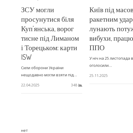
ЗСУ могли
Київ під масо
просунутися біля
ракетним удар
Куп’янська, ворог
лунають поту
тисне під Лиманом
вибухи, працю
і Торецьком: карти
ППО
ISW
У ніч на 25 листопада в
оголосили…
Сили оборони України
нещодавно могли взяти під…
25.11.2025
22.04.2025
348
нет