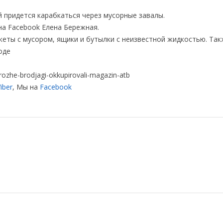
й придется карабкаться через мусорные завалы.
а Facebook Елена Бережная.
кеты с мусором, ящики и бутылки с неизвестной жидкостью. Так
оде
rozhe-brodjagi-okkupirovali-magazin-atb
iber
, Мы на
Facebook