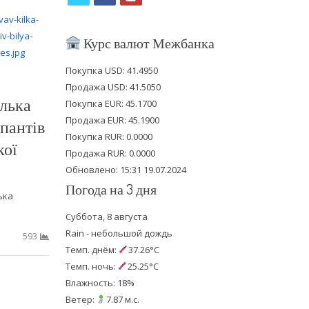
w
a
o
i
c
u
Курс валют Межбанка
t
e
t
Покупка USD: 41.4950
t
b
u
Продажа USD: 41.5050
ілька
e
o
b
Покупка EUR: 45.1700
Продажа EUR: 45.1900
пантів
r
o
e
Покупка RUR: 0.0000
кої
k
Продажа RUR: 0.0000
Обновлено: 15:31 19.07.2024
Погода на 3 дня
ька
Суббота, 8 августа
Rain - небольшой дождь
593
Темп. днём:
37.26°C
Темп. ночь:
25.25°C
Влажность: 18%
Ветер:
7.87 м.с.