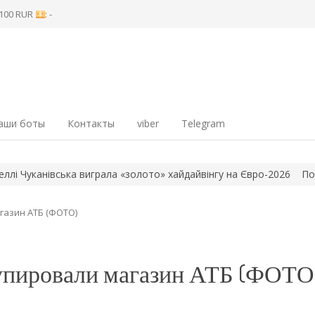
8 100 RUR
: -
аши боты
Контакты
viber
Telegram
уканівська виграла «золото» хайдайвінгу на Євро-2026
Понад 5 
газин АТБ (ФОТО)
упировали магазин АТБ (ФОТО