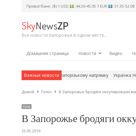
Приватбанк: ($) 1 USD
: 44.50-45.05 1 EUR
: 51.35-52.0
Sky
News
ZP
Все новости Запорожья в одном месте...
Домашняя страница
Новости
Видео
Н
ли російський танк на Запорізькому напрямку
Важные новости
Українка Неллі Ч
Домой
Голос
В Запорожье бродяги оккупировали ма
Голос
В Запорожье бродяги окк
25.05.2019