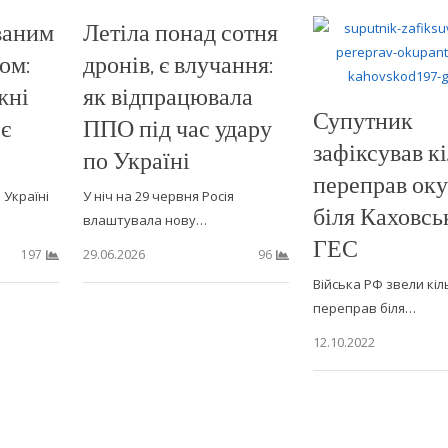
ваним
Летіла понад сотня
ом:
дронів, є влучання:
жні
як відпрацювала
Супутник
є
ППО під час удару
зафіксував к
по Україні
переправ оку
 Україні
У ніч на 29 червня Росія
біля Каховсь
влаштувала нову…
ГЕС
29.06.2026
197
96
Війська РФ звели кіл
переправ біля…
12.10.2022