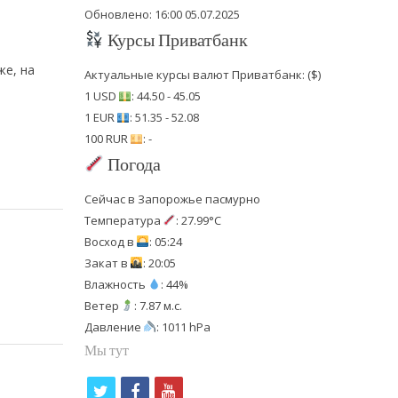
Обновлено: 16:00 05.07.2025
Курсы Приватбанк
же, на
Актуальные курсы валют Приватбанк: ($)
1 USD
: 44.50 - 45.05
1 EUR
: 51.35 - 52.08
100 RUR
: -
Погода
Сейчас в Запорожье пасмурно
Температура
: 27.99°C
Восход в
: 05:24
Закат в
: 20:05
Влажность
: 44%
Ветер
: 7.87 м.с.
Давление
: 1011 hPa
Мы тут
t
f
y