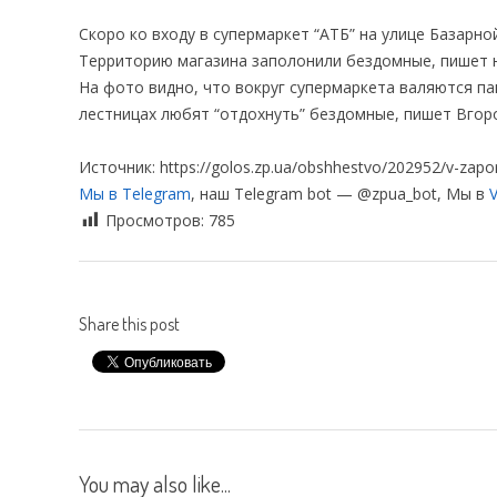
Скоро ко входу в супермаркет “АТБ” на улице Базарно
Территорию магазина заполонили бездомные, пишет н
На фото видно, что вокруг супермаркета валяются па
лестницах любят “отдохнуть” бездомные, пишет Вгор
Источник: https://golos.zp.ua/obshhestvo/202952/v-zapo
Мы в Telegram
, наш Telegram bot — @zpua_bot, Мы в
V
Просмотров:
785
Share this post
You may also like...