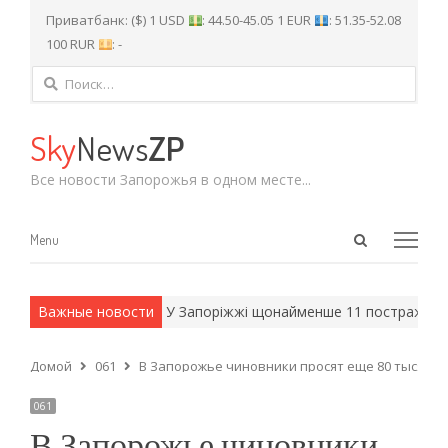
Приватбанк: ($) 1 USD
: 44.50-45.05 1 EUR
: 51.35-52.08
100 RUR
: -
Найти:
Sky
News
ZP
Все новости Запорожья в одном месте...
Open
Menu
Menu
search
panel
и армейские методы.
Важные новости
У Запоріжжі щонайменше 11 постраждалих
Домой
061
В Запорожье чиновники просят еще 80 тысяч г
061
В Запорожье чиновники