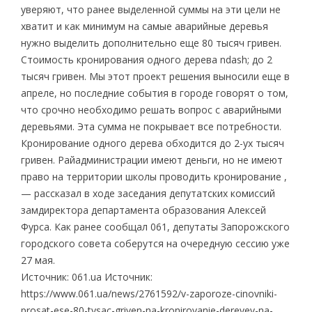
уверяют, что ранее выделенной суммы на эти цели не
хватит и как минимум на самые аварийные деревья
нужно выделить дополнительно еще 80 тысяч гривен.
Стоимость кронирования одного дерева ndash; до 2
тысяч гривен. Мы этот проект решения выносили еще в
апреле, но последние события в городе говорят о том,
что срочно необходимо решать вопрос с аварийными
деревьями. Эта сумма не покрывает все потребности.
Кронирование одного дерева обходится до 2-ух тысяч
гривен. Райадминистрации имеют деньги, но не имеют
право на территории школы проводить кронирование ,
— рассказал в ходе заседания депутатских комиссий
замдиректора департамента образования Алексей
Фурса. Как ранее сообщал 061, депутаты Запорожского
городского совета соберутся на очередную сессию уже
27 мая.
Источник: 061.ua Источник:
https://www.061.ua/news/2761592/v-zaporoze-cinovniki-
prosat-ese-80-tysac-griven-na-kronirovanie-derevev-na-