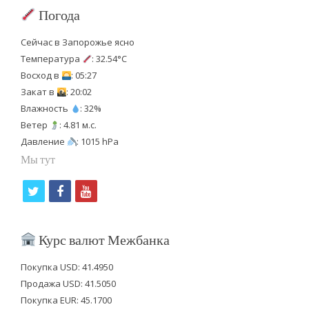
Погода
Сейчас в Запорожье ясно
Температура
: 32.54°C
Восход в
: 05:27
Закат в
: 20:02
Влажность
: 32%
Ветер
: 4.81 м.с.
Давление
: 1015 hPa
Мы тут
t
f
y
w
a
o
i
c
u
Курс валют Межбанка
t
e
t
Покупка USD: 41.4950
t
b
u
Продажа USD: 41.5050
e
o
b
Покупка EUR: 45.1700