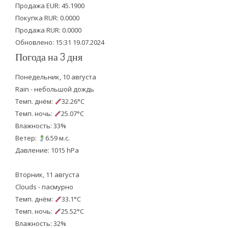
Продажа EUR: 45.1900
r
o
e
Покупка RUR: 0.0000
k
Продажа RUR: 0.0000
Обновлено: 15:31 19.07.2024
Погода на 3 дня
Понедельник, 10 августа
Rain - небольшой дождь
Темп. днём:
32.26°C
Темп. ночь:
25.07°C
Влажность: 33%
Ветер:
6.59 м.с.
Давление: 1015 hPa
Вторник, 11 августа
Clouds - пасмурно
Темп. днём:
33.1°C
Темп. ночь:
25.52°C
Влажность: 32%