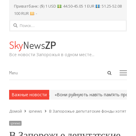
Приватбанк: ($) 1 USD
: 44.50-45.05 1 EUR
: 51.25-52.08
100 RUR
: -
Найти:
Sky
News
ZP
Все новости Запорожья в одном месте...
Open
Menu
Menu
search
panel
 и армейские методы.
Важные новости
«Вони руйнують навіть пам’ять про Другу
Домой
ipnews
В Запорожье депутатские фонды хотят умен
ipnews
В Запорожье депутатские