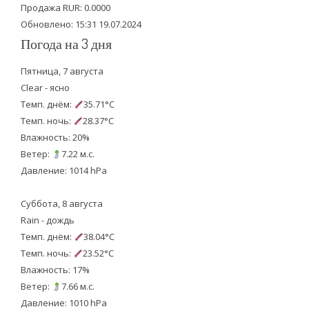
k
Продажа RUR: 0.0000
Обновлено: 15:31 19.07.2024
Погода на 3 дня
Пятница, 7 августа
Clear - ясно
Темп. днём:
35.71°C
Темп. ночь:
28.37°C
Влажность: 20%
Ветер:
7.22 м.с.
Давление: 1014 hPa
Суббота, 8 августа
Rain - дождь
Темп. днём:
38.04°C
Темп. ночь:
23.52°C
Влажность: 17%
Ветер:
7.66 м.с.
Давление: 1010 hPa