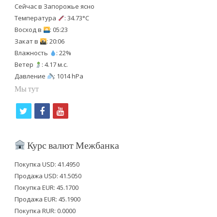
Сейчас в Запорожье ясно
Температура
: 34.73°C
Восход в
: 05:23
Закат в
: 20:06
Влажность
: 22%
Ветер
: 4.17 м.с.
Давление
: 1014 hPa
Мы тут
t
f
y
w
a
o
i
c
u
Курс валют Межбанка
t
e
t
Покупка USD: 41.4950
t
b
u
Продажа USD: 41.5050
e
o
b
Покупка EUR: 45.1700
Продажа EUR: 45.1900
r
o
e
Покупка RUR: 0.0000