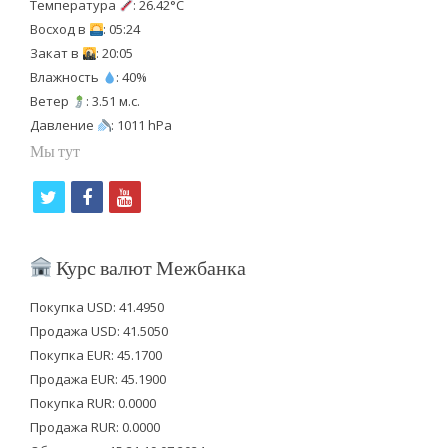
Температура
: 26.42°C
Восход в
: 05:24
Закат в
: 20:05
Влажность
: 40%
Ветер
: 3.51 м.с.
Давление
: 1011 hPa
Мы тут
t
f
y
w
a
o
i
c
u
Курс валют Межбанка
t
e
t
Покупка USD: 41.4950
t
b
u
Продажа USD: 41.5050
e
o
b
Покупка EUR: 45.1700
Продажа EUR: 45.1900
r
o
e
Покупка RUR: 0.0000
k
Продажа RUR: 0.0000