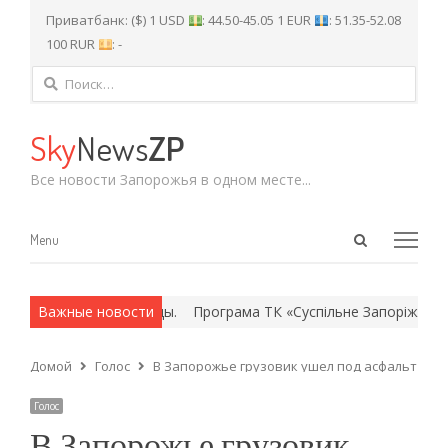
Приватбанк: ($) 1 USD
: 44.50-45.05 1 EUR
: 51.35-52.08
100 RUR
: -
Найти:
Sky
News
ZP
Все новости Запорожья в одном месте...
Open
Menu
Menu
search
panel
ех и армейские методы.
Важные новости
Програма ТК «Суспільне Запоріжжя» на
Домой
Голос
В Запорожье грузовик ушел под асфальт (ФО
Голос
В Запорожье грузовик