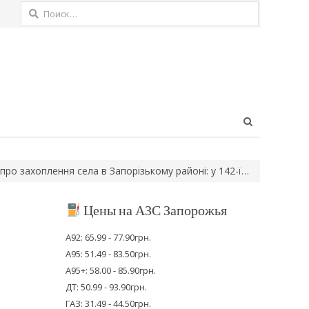
Найти:
Open
search
panel
оплення села в Запорізькому районі: у 142-ї…
У Хортицькому ра
Цены на АЗС Запорожья
А92: 65.99 - 77.90грн.
А95: 51.49 - 83.50грн.
е
А95+: 58.00 - 85.90грн.
ДТ: 50.99 - 93.90грн.
ГАЗ: 31.49 - 44.50грн.