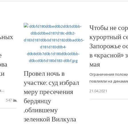
Чтобы не сор
ьных
курортный се
Запорожье ос
е
в «красной» 
ова
мая
ки
Провел ночь в
Ограничения полож
участке: суд избрал
повлияли на динами
меру пресечения
 в…
21.04.2021
бердянцу
547
,облившему
зеленкой Вилкула