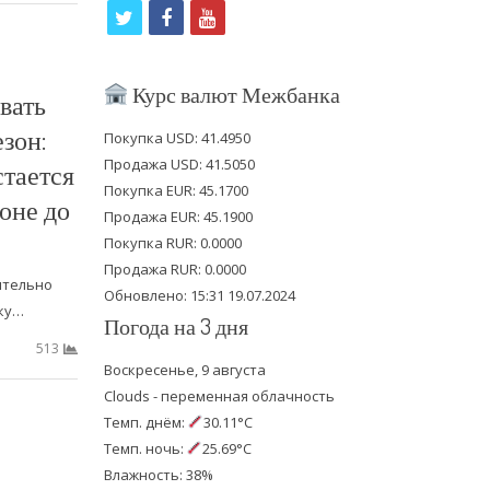
t
f
y
w
a
o
i
c
u
Курс валют Межбанка
вать
t
e
t
зон:
Покупка USD: 41.4950
t
b
u
Продажа USD: 41.5050
тается
e
o
b
Покупка EUR: 45.1700
зоне до
Продажа EUR: 45.1900
r
o
e
Покупка RUR: 0.0000
k
Продажа RUR: 0.0000
ительно
Обновлено: 15:31 19.07.2024
ку…
Погода на 3 дня
513
Воскресенье, 9 августа
Clouds - переменная облачность
Темп. днём:
30.11°C
Темп. ночь:
25.69°C
Влажность: 38%