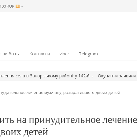
8 100 RUR
: -
аши боты
Контакты
viber
Telegram
села в Запорізькому районі: у 142-й…
Окупанти заявили про зах
инудительное лечение мужчину, развратившего двоих детей
ить на принудительное лечени
воих детей