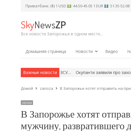
Приватбанк: ($) 1 USD
: 44.50-45.05 1 EUR
: 51.35-52.0
Sky
News
ZP
Все новости Запорожья в одном месте...
Домашняя страница
Новости
Видео
Н
війська не мають успіху: ЗСУ…
Важные новости
Окупанти заявили про захоплення 
Домой
zanoza
В Запорожье хотят отправить на пр
zanoza
В Запорожье хотят отправ
мужчину, развратившего д