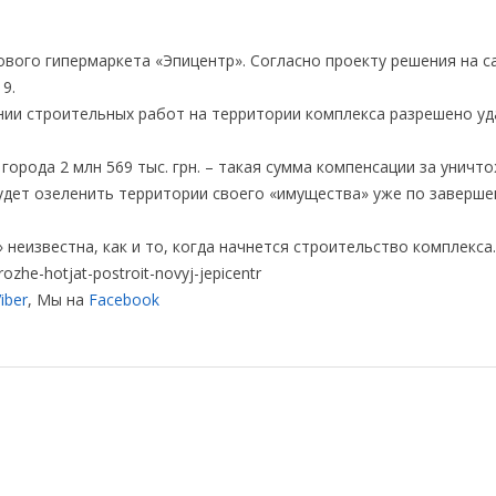
вого гипермаркета «Эпицентр». Согласно проекту решения на с
9.
ении строительных работ на территории комплекса разрешено у
орода 2 млн 569 тыс. грн. – такая сумма компенсации за уничт
удет озеленить территории своего «имущества» уже по заверше
неизвестна, как и то, когда начнется строительство комплекса.
ozhe-hotjat-postroit-novyj-jepicentr
iber
, Мы на
Facebook