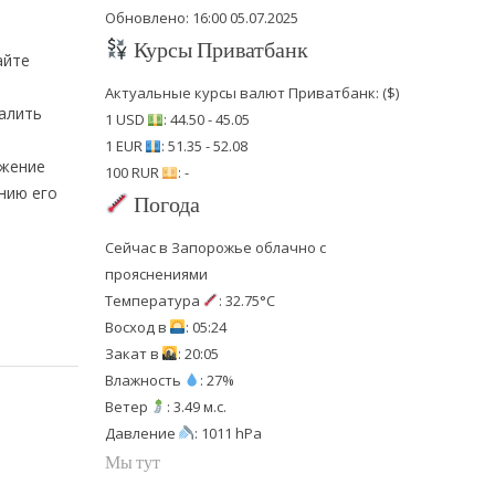
Обновлено: 16:00 05.07.2025
Курсы Приватбанк
айте
Актуальные курсы валют Приватбанк: ($)
далить
1 USD
: 44.50 - 45.05
1 EUR
: 51.35 - 52.08
ожение
100 RUR
: -
нию его
Погода
Сейчас в Запорожье облачно с
прояснениями
Температура
: 32.75°C
Восход в
: 05:24
Закат в
: 20:05
Влажность
: 27%
Ветер
: 3.49 м.с.
Давление
: 1011 hPa
Мы тут