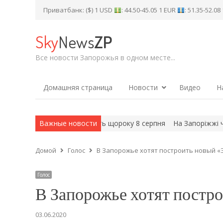
Приватбанк: ($) 1 USD
: 44.50-45.05 1 EUR
: 51.35-52.0
Sky
News
ZP
Все новости Запорожья в одном месте...
Домашняя страница
Новости
Видео
Н
раїні: що відзначатимуть щороку 8 серпня
Важные новости
На Запоріжжі через р
Домой
Голос
В Запорожье хотят построить новый «
Голос
В Запорожье хотят постр
03.06.2020