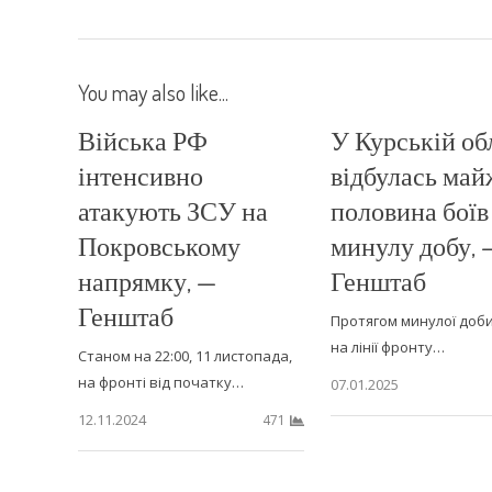
You may also like...
Війська РФ
У Курській об
інтенсивно
відбулась май
атакують ЗСУ на
половина боїв
Покровському
минулу добу, 
напрямку, —
Генштаб
Генштаб
Протягом минулої доби,
на лінії фронту…
Станом на 22:00, 11 листопада,
на фронті від початку…
07.01.2025
12.11.2024
471