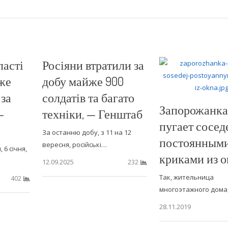
ласті
Росіяни втратили за
же
добу майже 900
 за
солдатів та багато
Запорожанка
—
техніки, — Генштаб
пугает сосед
За останню добу, з 11 на 12
постоянным
вересня, російські…
 6 січня,
криками из о
12.09.2025
232
Так, жительница
402
многоэтажного дома
28.11.2019