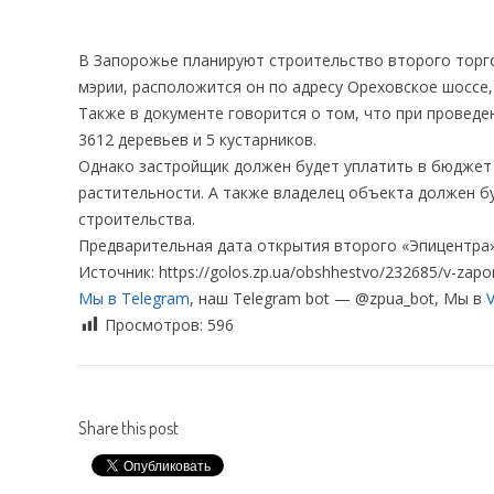
В Запорожье планируют строительство второго торго
мэрии, расположится он по адресу Ореховское шоссе, 
Также в документе говорится о том, что при провед
3612 деревьев и 5 кустарников.
Однако застройщик должен будет уплатить в бюджет г
растительности. А также владелец объекта должен б
строительства.
Предварительная дата открытия второго «Эпицентра» 
Источник: https://golos.zp.ua/obshhestvo/232685/v-zapor
Мы в Telegram
, наш Telegram bot — @zpua_bot, Мы в
V
Просмотров:
596
Share this post