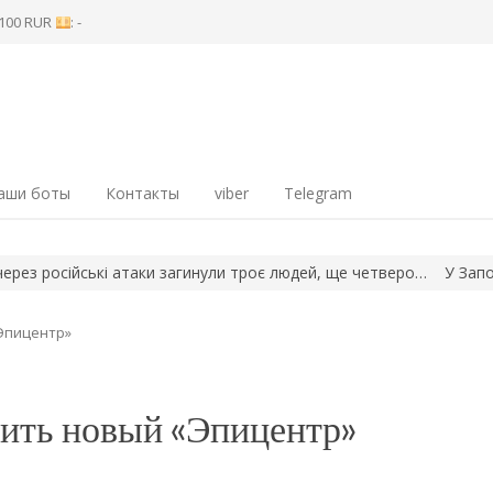
8 100 RUR
: -
аши боты
Контакты
viber
Telegram
осійські атаки загинули троє людей, ще четверо…
У Запоріжжі 
Эпицентр»
оить новый «Эпицентр»