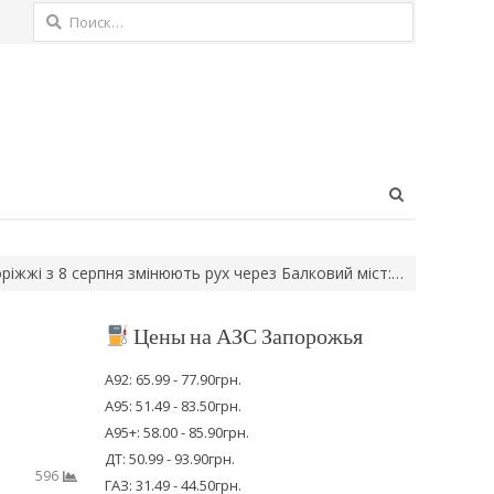
Найти:
Open
search
panel
з 8 серпня змінюють рух через Балковий міст:…
Сьогодні старту
Цены на АЗС Запорожья
А92: 65.99 - 77.90грн.
А95: 51.49 - 83.50грн.
А95+: 58.00 - 85.90грн.
ДТ: 50.99 - 93.90грн.
596
ГАЗ: 31.49 - 44.50грн.