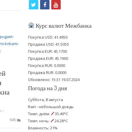
t
f
y
w
a
o
i
c
u
Курс валют Межбанка
t
e
t
Покупка USD: 41.4950
t
b
u
Продажа USD: 41.5050
e
o
b
Покупка EUR: 45.1700
Продажа EUR: 45.1900
r
o
e
Покупка RUR: 0.0000
k
ей
Продажа RUR: 0.0000
Обновлено: 15:31 19.07.2024
и
Погода на 3 дня
кна
Суббота, 8 августа
Rain - небольшой дождь
,…
Темп. днём:
35.49°C
645
Темп. ночь:
24.28°C
Влажность: 21%