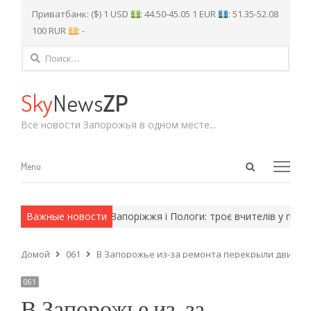
Приватбанк: ($) 1 USD
: 44.50-45.05 1 EUR
: 51.35-52.08
100 RUR
: -
Найти:
Sky
News
ZP
Все новости Запорожья в одном месте...
Open
Menu
Menu
search
panel
 армейские методы.
Важные новости
Запоріжжя і Пологи: троє вчителів у півфін
Домой
061
В Запорожье из-за ремонта перекрыли движен
061
В Запорожье из-за