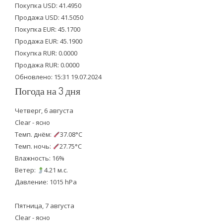
Покупка USD: 41.4950
t
b
u
Продажа USD: 41.5050
e
o
b
Покупка EUR: 45.1700
Продажа EUR: 45.1900
r
o
e
Покупка RUR: 0.0000
k
Продажа RUR: 0.0000
Обновлено: 15:31 19.07.2024
Погода на 3 дня
Четверг, 6 августа
Clear - ясно
Темп. днём:
37.08°C
Темп. ночь:
27.75°C
Влажность: 16%
Ветер:
4.21 м.с.
Давление: 1015 hPa
Пятница, 7 августа
Clear - ясно