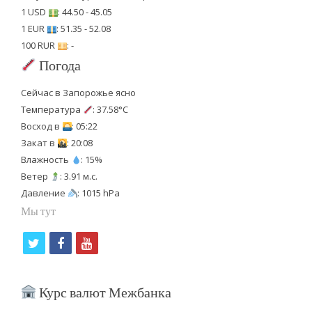
1 USD
: 44.50 - 45.05
1 EUR
: 51.35 - 52.08
100 RUR
: -
Погода
Сейчас в Запорожье ясно
Температура
: 37.58°C
Восход в
: 05:22
Закат в
: 20:08
Влажность
: 15%
Ветер
: 3.91 м.с.
Давление
: 1015 hPa
Мы тут
t
f
y
w
a
o
i
c
u
Курс валют Межбанка
t
e
t