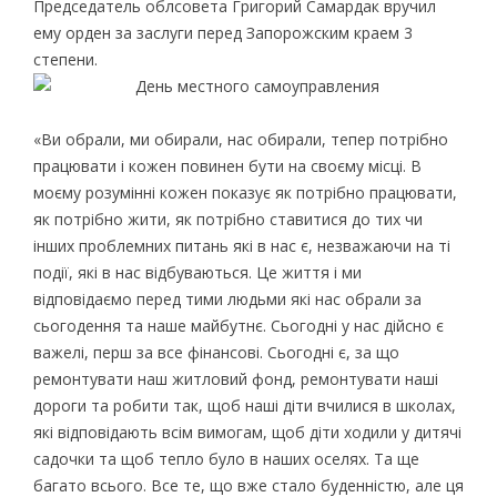
Председатель облсовета Григорий Самардак вручил
ему орден за заслуги перед Запорожским краем 3
степени.
«Ви обрали, ми обирали, нас обирали, тепер потрібно
працювати і кожен повинен бути на своєму місці. В
моєму розумінні кожен показує як потрібно працювати,
як потрібно жити, як потрібно ставитися до тих чи
інших проблемних питань які в нас є, незважаючи на ті
події, які в нас відбуваються. Це життя і ми
відповідаємо перед тими людьми які нас обрали за
сьогодення та наше майбутнє. Сьогодні у нас дійсно є
важелі, перш за все фінансові. Сьогодні є, за що
ремонтувати наш житловий фонд, ремонтувати наші
дороги та робити так, щоб наші діти вчилися в школах,
які відповідають всім вимогам, щоб діти ходили у дитячі
садочки та щоб тепло було в наших оселях. Та ще
багато всього. Все те, що вже стало буденністю, але ця