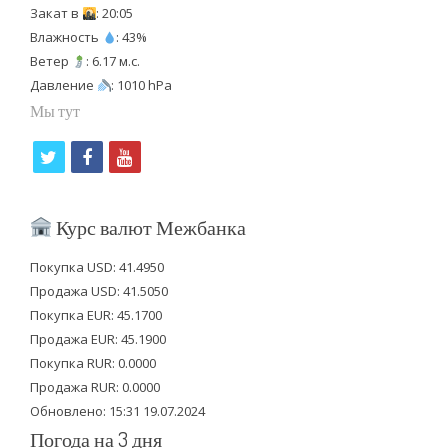
Закат в
: 20:05
Влажность
: 43%
Ветер
: 6.17 м.с.
Давление
: 1010 hPa
Мы тут
t
f
y
w
a
o
i
c
u
Курс валют Межбанка
t
e
t
Покупка USD: 41.4950
t
b
u
Продажа USD: 41.5050
e
o
b
Покупка EUR: 45.1700
Продажа EUR: 45.1900
r
o
e
Покупка RUR: 0.0000
k
Продажа RUR: 0.0000
Обновлено: 15:31 19.07.2024
Погода на 3 дня