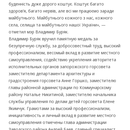
буденність дуже дорого коштує. Коштує багато
здоров’я, багато нервів, але всі ми працюємо заради
майбутнього. Майбутнього кожного з нас, кожного
села, селища та майбутнього нашої України», —
отметил мэр Владимир Буряк.
Владимир Буряк вручил памятную медаль за
безупречную службу, за добросовестный труд, высокий
профессионализм, весомый вклад в развитие местного
самоуправления, содействию укрепления авторитета
исполнительных органов запорожского горсовета
заместителю департамента архитектуры и
градостроения горсовета Анне Горшко, заместителю
главы районной администрации по Коммунарскому
району Наталье Никитиной, заместителю начальника
службы управления по делам детей горсовета Елене
Якимчук. Грамотами за высокий профессионализм,
инициативность и личный вклад в развитие местного
самоуправления отмечены глава администрации
Заводского района Андрей Баев, главный специалист