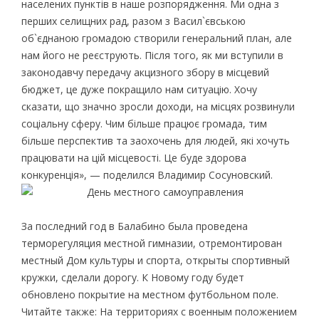
населених пунктів в наше розпорядження. Ми одна з
перших селищних рад, разом з Васил`євською
об`єднаною громадою створили генеральний план, але
нам його не реєструють. Після того, як ми вступили в
законодавчу передачу акцизного збору в місцевий
бюджет, це дуже покращило нам ситуацію. Хочу
сказати, що значно зросли доходи, на місцях розвинули
соціальну сферу. Чим більше працює громада, тим
більше перспектив та заохочень для людей, які хочуть
працювати на цій місцевості. Це буде здорова
конкуренція», — поделился Владимир Сосуновский.
За последний год в Балабино была проведена
терморегуляция местной гимназии, отремонтирован
местный Дом культуры и спорта, открыты спортивный
кружки, сделали дорогу. К Новому году будет
обновлено покрытие на местном футбольном поле.
Читайте также: На территориях с военным положением