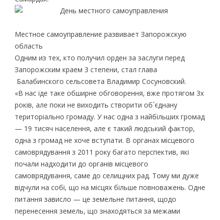
Местное самоуправление развивает Запорожскую
область
Одним из тех, кто получил орден за заслуги перед
Запорожским краем 3 степени, стал глава
Балабинского сельсовета Владимир Сосуновский.
«В нас іде таке обширне обговорення, вже протягом 3х
років, але поки не виходить створити об`єднану
територіально громаду. У нас одна з найбільших громад
— 19 тисяч населення, але є такий людський фактор,
одна з громад не хоче вступати. В органах місцевого
самоврядування з 2011 року багато перспектив, які
почали надходити до органів місцевого
самоврядування, саме до селищних рад. Тому ми дуже
відчули на собі, що на місцях більше повноважень. Одне
питання зависло — це земельне питання, щодо
перенесення земель, що знаходяться за межами