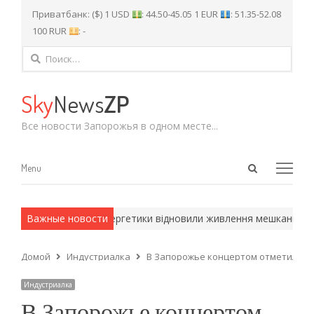
Приватбанк: ($) 1 USD
: 44.50-45.05 1 EUR
: 51.35-52.08
100 RUR
: -
Найти:
Sky
News
ZP
Все новости Запорожья в одном месте...
Open
Menu
Menu
search
panel
ейские методы.
Важные новости
Енергетики відновили живлення мешканців сел
Домой
Индустриалка
В Запорожье концертом отметили Д
Индустриалка
В Запорожье концертом