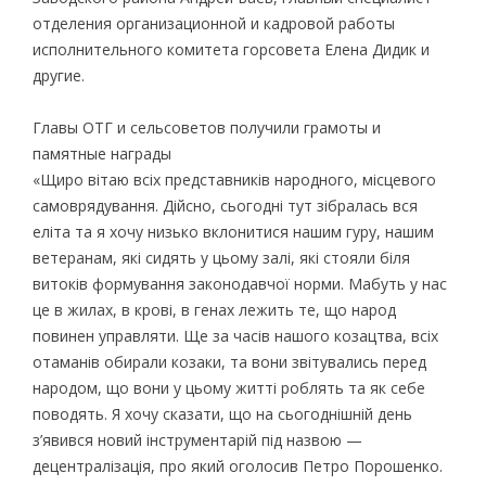
отделения организационной и кадровой работы
исполнительного комитета горсовета Елена Дидик и
другие.
Главы ОТГ и сельсоветов получили грамоты и
памятные награды
«Щиро вітаю всіх представників народного, місцевого
самоврядування. Дійсно, сьогодні тут зібралась вся
еліта та я хочу низько вклонитися нашим гуру, нашим
ветеранам, які сидять у цьому залі, які стояли біля
витоків формування законодавчої норми. Мабуть у нас
це в жилах, в крові, в генах лежить те, що народ
повинен управляти. Ще за часів нашого козацтва, всіх
отаманів обирали козаки, та вони звітувались перед
народом, що вони у цьому житті роблять та як себе
поводять. Я хочу сказати, що на сьогоднішній день
з’явився новий інструментарій під назвою —
децентралізація, про який оголосив Петро Порошенко.