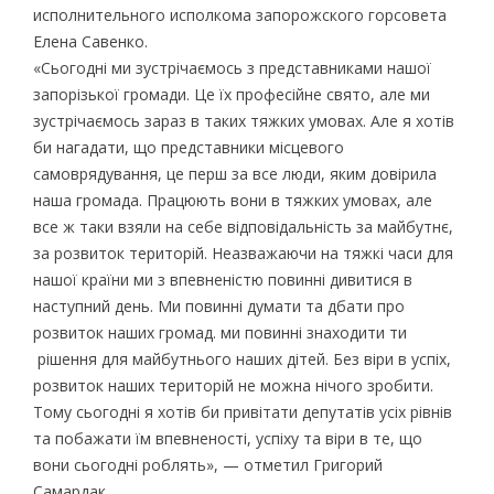
исполнительного исполкома запорожского горсовета
Елена Савенко.
«Сьогодні ми зустрічаємось з представниками нашої
запорізької громади. Це їх професійне свято, але ми
зустрічаємось зараз в таких тяжких умовах. Але я хотів
би нагадати, що представники місцевого
самоврядування, це перш за все люди, яким довірила
наша громада. Працюють вони в тяжких умовах, але
все ж таки взяли на себе відповідальність за майбутнє,
за розвиток територій. Неазважаючи на тяжкі часи для
нашої країни ми з впевненістю повинні дивитися в
наступний день. Ми повинні думати та дбати про
розвиток наших громад. ми повинні знаходити ти
рішення для майбутнього наших дітей. Без віри в успіх,
розвиток наших територій не можна нічого зробити.
Тому сьогодні я хотів би привітати депутатів усіх рівнів
та побажати їм впевненості, успіху та віри в те, що
вони сьогодні роблять», — отметил Григорий
Самардак.