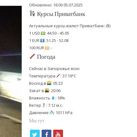
Обновлено: 16:00 05.07.2025
Курсы Приватбанк
Актуальные курсы валют Приватбанк: ($)
1 USD
: 44.50 - 45.05
1 EUR
: 51.25 - 52.08
100 RUR
: -
Погода
Сейчас в Запорожье ясно
Температура
: 37.19°C
Восход в
: 05:23
Закат в
: 20:06
Влажность
: 18%
Ветер
: 7.12 м.с.
Давление
: 1011 hPa
Мы тут
t
f
y