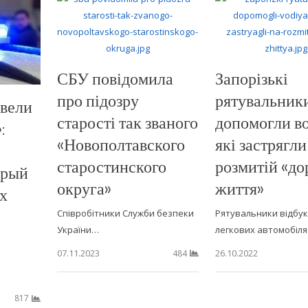
СБУ повідомила
Запорізькі
про підозру
рятувальник
ввели
старості так званого
допомогли во
:
«Новополтавского
які застрягли
старостинского
розмитій «до
орый
округа»
життя»
х
Співробітники Служби безпеки
Рятувальники відбук
України…
легкових автомобіл
07.11.2023
26.10.2022
484
817