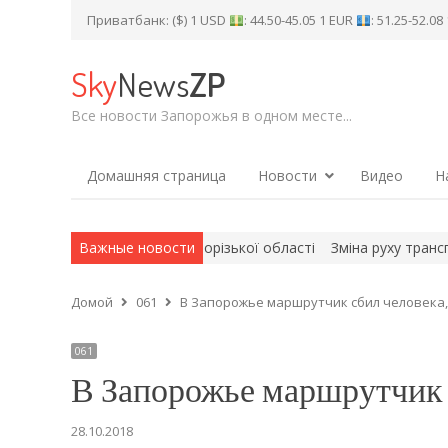
Приватбанк: ($) 1 USD
: 44.50-45.05 1 EUR
: 51.25-52.0
Sky
News
ZP
Все новости Запорожья в одном месте...
Домашняя страница
Новости
Видео
Н
сники із Запорізької області
Важные новости
Зміна руху транспорту в Запоріж
Домой
061
В Запорожье маршрутчик сбил человека
061
В Запорожье маршрутчик 
28.10.2018