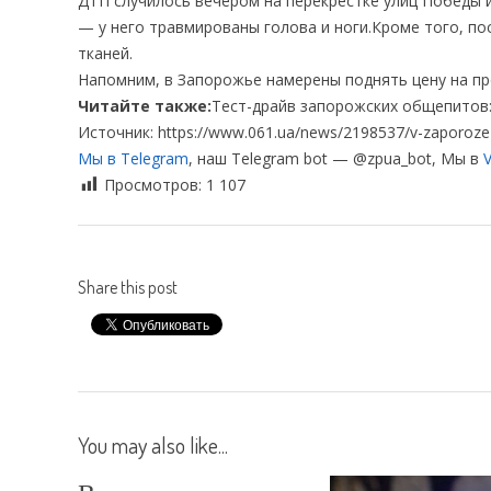
ДТП случилось вечером на перекрестке улиц Победы 
— у него травмированы голова и ноги.Кроме того, п
тканей.
Напомним, в Запорожье намерены поднять цену на пр
Читайте также:
Тест-драйв запорожских общепитов: 
Источник: https://www.061.ua/news/2198537/v-zaporoze-m
Мы в Telegram
, наш Telegram bot — @zpua_bot, Мы в
V
Просмотров:
1 107
Share this post
You may also like...