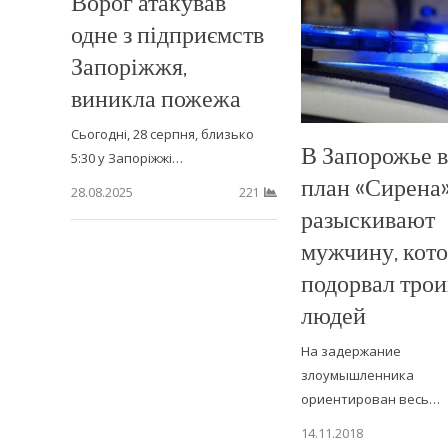
Ворог атакував
одне з підприємств
Запоріжжя,
виникла пожежа
Сьогодні, 28 серпня, близько
В Запорожье 
5:30 у Запоріжжі…
план «Сирена»
28.08.2025
221
разыскивают
мужчину, кот
подорвал трои
людей
На задержание
злоумышленника
ориентирован весь…
14.11.2018