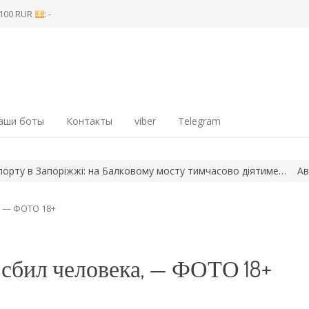
8 100 RUR
: -
аши боты
Контакты
viber
Telegram
жі: на Балковому мосту тимчасово діятиме…
Авіабомба пішла п
, — ФОТО 18+
сбил человека, — ФОТО 18+