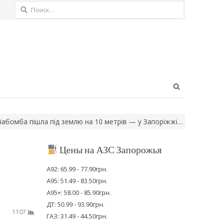
Найти:
Open
search
panel
ід землю на 10 метрів — у Запоріжжі…
Автобус №48 і тролейбус
Цены на АЗС Запорожья
А92: 65.99 - 77.90грн.
А95: 51.49 - 83.50грн.
А95+: 58.00 - 85.90грн.
ДТ: 50.99 - 93.90грн.
1107
ГАЗ: 31.49 - 44.50грн.