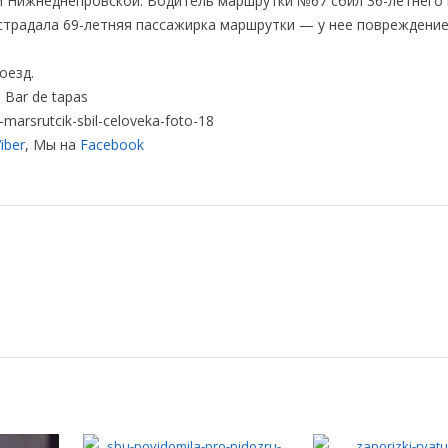
и Нижнеднепровской. Водитель маршрутки №67 сбил 36-летнего
острадала 69-летняя пассажирка маршрутки — у нее повреждение
оезд.
Bar de tapas
arsrutcik-sbil-celoveka-foto-18
iber
, Мы на
Facebook