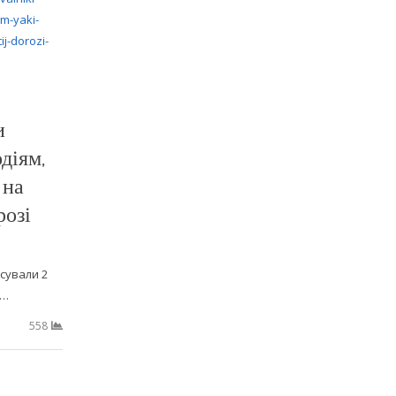
и
діям,
 на
розі
сували 2
я…
558