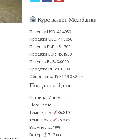
w
a
o
i
c
u
Курс валют Межбанка
t
e
t
Покупка USD: 41.4950
t
b
u
Продажа USD: 41.5050
e
o
b
Покупка EUR: 45.1700
Продажа EUR: 45.1900
r
o
e
Покупка RUR: 0.0000
k
Продажа RUR: 0.0000
Обновлено: 15:31 19.07.2024
Погода на 3 дня
Пятница, 7 августа
Clear - ясно
Темп. днём:
36.81°C
Темп. ночь:
28.63°C
Влажность: 19%
Ветер:
7.12 м.с.