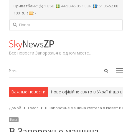
Приватбанк: ($) 1 USD
: 44.50-45.05 1 EUR
: 51.35-52.08
100 RUR
: -
Найти:
Sky
News
ZP
Все новости Запорожья в одном месте...
Open
Menu
Menu
search
panel
и армейские методы.
Важные новости
Нове офіційне свято в Україні: що відзна
Домой
Голос
В Запорожье машина слетела в кювет и пере
Голос
В Запорожье машина