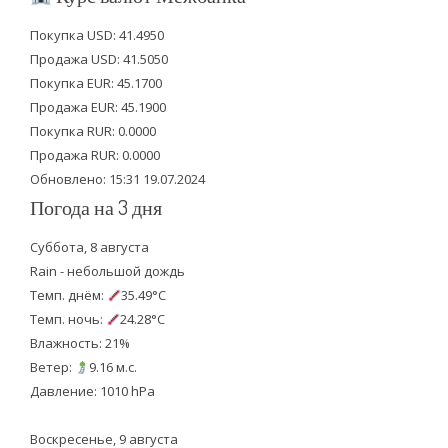
t
e
t
Покупка USD: 41.4950
t
b
u
Продажа USD: 41.5050
e
o
b
Покупка EUR: 45.1700
Продажа EUR: 45.1900
r
o
e
Покупка RUR: 0.0000
k
Продажа RUR: 0.0000
Обновлено: 15:31 19.07.2024
Погода на 3 дня
Суббота, 8 августа
Rain - небольшой дождь
Темп. днём:
35.49°C
Темп. ночь:
24.28°C
Влажность: 21%
Ветер:
9.16 м.с.
Давление: 1010 hPa
Воскресенье, 9 августа