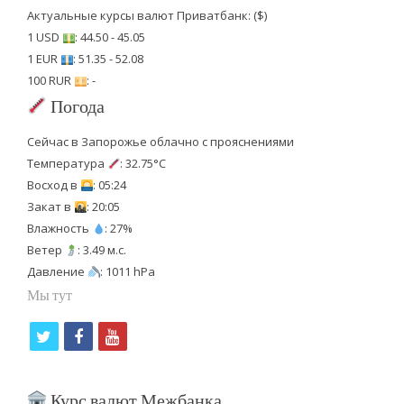
Актуальные курсы валют Приватбанк: ($)
1 USD
: 44.50 - 45.05
1 EUR
: 51.35 - 52.08
100 RUR
: -
Погода
Сейчас в Запорожье облачно с прояснениями
Температура
: 32.75°C
Восход в
: 05:24
Закат в
: 20:05
Влажность
: 27%
Ветер
: 3.49 м.с.
Давление
: 1011 hPa
Мы тут
t
f
y
w
a
o
i
c
u
Курс валют Межбанка